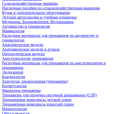
Сельскохозяйственные машины
Наглядные пособия по сельскохозяйственным машинам
Кузов и дополнительное оборудование
Детские автогородки и учебные площадки
Медицина. Биоинженерия. Ветеринария.
Акушерство и гинекология
Маммология
Расходные материалы для тренажеров по акушерству и
гинекологии
Анатомические модели
Анатомические модели и атласы
Ортопедические модели
Анестезиология, реанимация
Расходные материалы для тренажеров по анестезиологии и
реанимации
Эндоскопия
Кардиология
Хирургия, лапароскопия (тренажеры)
Косметология
Манекены-тренажеры
Тренажеры для сердечно-легочной реанимации (СЛР)
Тренажерные комплексы детской серии
Тренажерные комплексы взрослой серии
Неонатология
Офтальмология