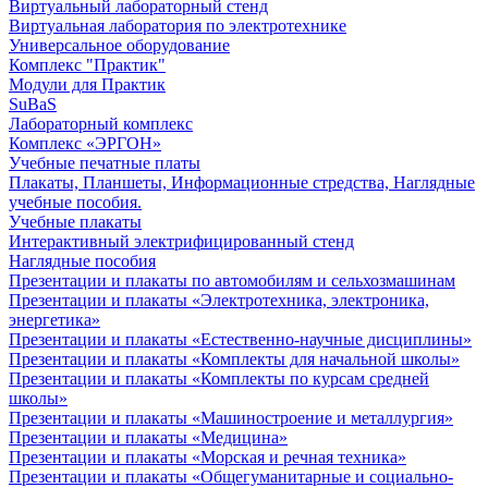
Виртуальный лабораторный стенд
Виртуальная лаборатория по электротехнике
Универсальное оборудование
Комплекс "Практик"
Модули для Практик
SuBaS
Лабораторный комплекс
Комплекс «ЭРГОН»
Учебные печатные платы
Плакаты, Планшеты, Информационные стредства, Наглядные
учебные пособия.
Учебные плакаты
Интерактивный электрифицированный стенд
Наглядные пособия
Презентации и плакаты по автомобилям и сельхозмашинам
Презентации и плакаты «Электротехника, электроника,
энергетика»
Презентации и плакаты «Естественно-научные дисциплины»
Презентации и плакаты «Комплекты для начальной школы»
Презентации и плакаты «Комплекты по курсам средней
школы»
Презентации и плакаты «Машиностроение и металлургия»
Презентации и плакаты «Медицина»
Презентации и плакаты «Морская и речная техника»
Презентации и плакаты «Общегуманитарные и социально-