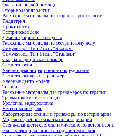
Оказание первой помощи
Оториноларингология
Расходные материалы по оториноларингологии
Педиатрия
Проктология
Сестринское дело
Демонстрационные ресурсы
Расходные материалы по сестринскому делу
Симуляторы Тип 2 исп. "Эконом"
Симуляторы Тип 1 исп. "Стандарт"
Скорая медицинская помощь
Стоматология
Учебно-демонстрационное оборудование
Стоматологические тренажеры
Учебные денто-модели
Терапия
Расходные материалы для тренажеров по терапии
Травматология и ортопедия
Урология, эндоурология
Ветеринарное дело
Лабораторные стенды и тренажеры по ветеринарии
Модели и учебные макеты по ветеринарии
Стенд-планшеты светодинамические по ветеринарии
Электрифицированные стенды ветеринария
Тренажеры для оказания первой помощи и СЛР