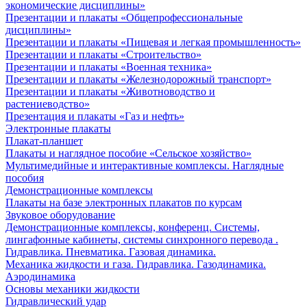
экономические дисциплины»
Презентации и плакаты «Общепрофессиональные
дисциплины»
Презентации и плакаты «Пищевая и легкая промышленность»
Презентации и плакаты «Строительство»
Презентации и плакаты «Военная техника»
Презентации и плакаты «Железнодорожный транспорт»
Презентации и плакаты «Животноводство и
растениеводство»
Презентация и плакаты «Газ и нефть»
Электронные плакаты
Плакат-планшет
Плакаты и наглядное пособие «Сельское хозяйство»
Мультимедийные и интерактивные комплексы. Наглядные
пособия
Демонстрационные комплексы
Плакаты на базе электронных плакатов по курсам
Звуковое оборудование
Демонстрационные комплексы, конференц. Системы,
лингафонные кабинеты, системы синхронного перевода .
Гидравлика. Пневматика. Газовая динамика.
Механика жидкости и газа. Гидравлика. Газодинамика.
Аэродинамика
Основы механики жидкости
Гидравлический удар