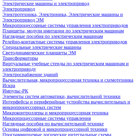
Электрические машины и электропривод
Электропривод
Электротехника, Электроника, Электрические машины и
Электропривод ЭМ
Микропроцессорные системы управления электроприводов
Планшеты, модули имитации по электрическим машинам
Наглядные пособия по электрическим машинам
Релейно-контактные системы управления электроприводов
Специальные электрические машины
Светодинамические планшеты ЭМ
Трансформаторы
Виртуальные учебные стенды по электрическим машинам и
электроприводу
Электроснабжение зданий
Вычислительная, микропроцессорная техника и схемотехника
Искра
Импульс-РК
Элементы систем автоматики, вычислительной техники
Интерфейсы и периферийные устройства вычислительных и
микропроцессорных систем
Микроконтроллеры и микропроцессорная техника
Микропроцессорные системы управления
Наглядные пособия по вычислительной технике
Основы цифровой и микропроцессорной техники
Программируемые логические интегральные схемы