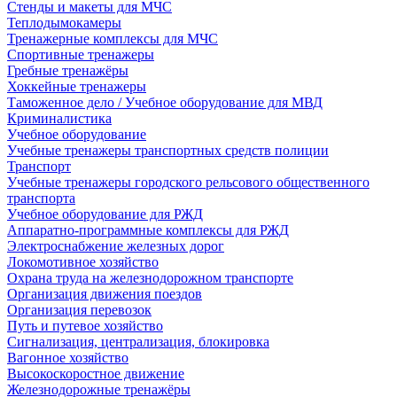
Стенды и макеты для МЧС
Теплодымокамеры
Тренажерные комплексы для МЧС
Спортивные тренажеры
Гребные тренажёры
Хоккейные тренажеры
Таможенное дело / Учебное оборудование для МВД
Криминалистика
Учебное оборудование
Учебные тренажеры транспортных средств полиции
Транспорт
Учебные тренажеры городского рельсового общественного
транспорта
Учебное оборудование для РЖД
Аппаратно-программные комплексы для РЖД
Электроснабжение железных дорог
Локомотивное хозяйство
Охрана труда на железнодорожном транспорте
Организация движения поездов
Организация перевозок
Путь и путевое хозяйство
Сигнализация, централизация, блокировка
Вагонное хозяйство
Высокоскоростное движение
Железнодорожные тренажёры