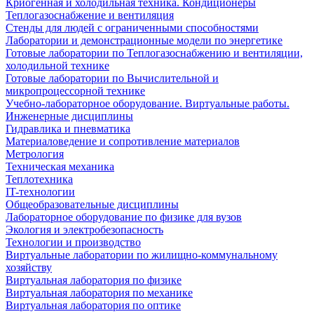
Криогенная и холодильная техника. Кондиционеры
Теплогазоснабжение и вентиляция
Стенды для людей с ограниченными способностями
Лаборатории и демонстрационные модели по энергетике
Готовые лаборатории по Теплогазоснабжению и вентиляции,
холодильной технике
Готовые лаборатории по Вычислительной и
микропроцессорной технике
Учебно-лабораторное оборудование. Виртуальные работы.
Инженерные дисциплины
Гидравлика и пневматика
Материаловедение и сопротивление материалов
Метрология
Техническая механика
Теплотехника
IT-технологии
Общеобразовательные дисциплины
Лабораторное оборудование по физике для вузов
Экология и электробезопасность
Технологии и производство
Виртуальные лаборатории по жилищно-коммунальному
хозяйству
Виртуальная лаборатория по физике
Виртуальная лаборатория по механике
Виртуальная лаборатория по оптике