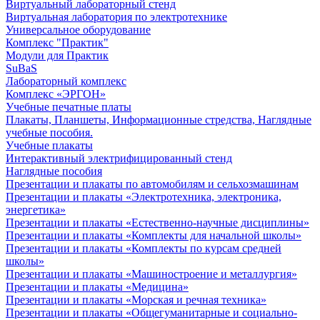
Виртуальный лабораторный стенд
Виртуальная лаборатория по электротехнике
Универсальное оборудование
Комплекс "Практик"
Модули для Практик
SuBaS
Лабораторный комплекс
Комплекс «ЭРГОН»
Учебные печатные платы
Плакаты, Планшеты, Информационные стредства, Наглядные
учебные пособия.
Учебные плакаты
Интерактивный электрифицированный стенд
Наглядные пособия
Презентации и плакаты по автомобилям и сельхозмашинам
Презентации и плакаты «Электротехника, электроника,
энергетика»
Презентации и плакаты «Естественно-научные дисциплины»
Презентации и плакаты «Комплекты для начальной школы»
Презентации и плакаты «Комплекты по курсам средней
школы»
Презентации и плакаты «Машиностроение и металлургия»
Презентации и плакаты «Медицина»
Презентации и плакаты «Морская и речная техника»
Презентации и плакаты «Общегуманитарные и социально-