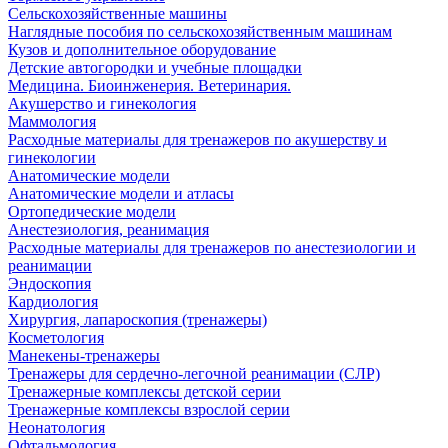
Сельскохозяйственные машины
Наглядные пособия по сельскохозяйственным машинам
Кузов и дополнительное оборудование
Детские автогородки и учебные площадки
Медицина. Биоинженерия. Ветеринария.
Акушерство и гинекология
Маммология
Расходные материалы для тренажеров по акушерству и
гинекологии
Анатомические модели
Анатомические модели и атласы
Ортопедические модели
Анестезиология, реанимация
Расходные материалы для тренажеров по анестезиологии и
реанимации
Эндоскопия
Кардиология
Хирургия, лапароскопия (тренажеры)
Косметология
Манекены-тренажеры
Тренажеры для сердечно-легочной реанимации (СЛР)
Тренажерные комплексы детской серии
Тренажерные комплексы взрослой серии
Неонатология
Офтальмология