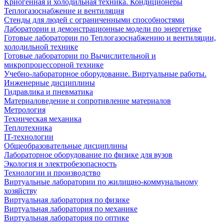
Криогенная и холодильная техника. Кондиционеры
Теплогазоснабжение и вентиляция
Стенды для людей с ограниченными способностями
Лаборатории и демонстрационные модели по энергетике
Готовые лаборатории по Теплогазоснабжению и вентиляции,
холодильной технике
Готовые лаборатории по Вычислительной и
микропроцессорной технике
Учебно-лабораторное оборудование. Виртуальные работы.
Инженерные дисциплины
Гидравлика и пневматика
Материаловедение и сопротивление материалов
Метрология
Техническая механика
Теплотехника
IT-технологии
Общеобразовательные дисциплины
Лабораторное оборудование по физике для вузов
Экология и электробезопасность
Технологии и производство
Виртуальные лаборатории по жилищно-коммунальному
хозяйству
Виртуальная лаборатория по физике
Виртуальная лаборатория по механике
Виртуальная лаборатория по оптике