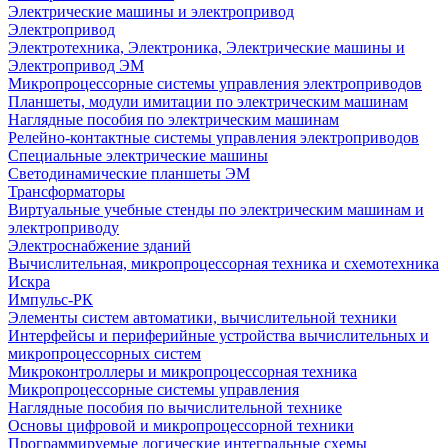
Электрические машины и электропривод
Электропривод
Электротехника, Электроника, Электрические машины и
Электропривод ЭМ
Микропроцессорные системы управления электроприводов
Планшеты, модули имитации по электрическим машинам
Наглядные пособия по электрическим машинам
Релейно-контактные системы управления электроприводов
Специальные электрические машины
Светодинамические планшеты ЭМ
Трансформаторы
Виртуальные учебные стенды по электрическим машинам и
электроприводу
Электроснабжение зданий
Вычислительная, микропроцессорная техника и схемотехника
Искра
Импульс-РК
Элементы систем автоматики, вычислительной техники
Интерфейсы и периферийные устройства вычислительных и
микропроцессорных систем
Микроконтроллеры и микропроцессорная техника
Микропроцессорные системы управления
Наглядные пособия по вычислительной технике
Основы цифровой и микропроцессорной техники
Программируемые логические интегральные схемы