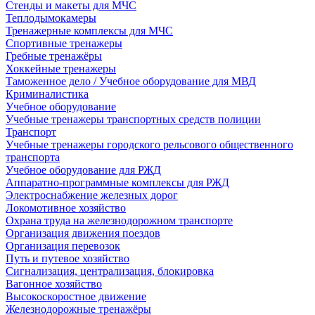
Стенды и макеты для МЧС
Теплодымокамеры
Тренажерные комплексы для МЧС
Спортивные тренажеры
Гребные тренажёры
Хоккейные тренажеры
Таможенное дело / Учебное оборудование для МВД
Криминалистика
Учебное оборудование
Учебные тренажеры транспортных средств полиции
Транспорт
Учебные тренажеры городского рельсового общественного
транспорта
Учебное оборудование для РЖД
Аппаратно-программные комплексы для РЖД
Электроснабжение железных дорог
Локомотивное хозяйство
Охрана труда на железнодорожном транспорте
Организация движения поездов
Организация перевозок
Путь и путевое хозяйство
Сигнализация, централизация, блокировка
Вагонное хозяйство
Высокоскоростное движение
Железнодорожные тренажёры