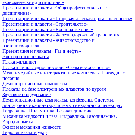
экономические дисциплины»
Презентации и плакаты «Общепрофессиональные
дисциплины»
Презентации и плакаты «Пищевая и легкая промышленность»
Презентации и плакаты «Строительство»
Презентации и плакаты «Военная техника»
Презентации и плакаты «Железнодорожный транспорт»
Презентации и плакаты «Животноводство и
растениеводство»
Презентация и плакаты «Газ и нефть»
Электронные плакаты
Плакат-планшет
Плакаты и наглядное пособие «Сельское хозяйство»
Мультимедийные и интерактивные комплексы. Наглядные
пособия
Демонстрационные комплексы
Плакаты на базе электронных плакатов по курсам
Звуковое оборудование
Демонстрационные комплексы, конференц. Системы,
лингафонные кабинеты, системы синхронного перевода .
Гидравлика. Пневматика. Газовая динамика.
Механика жидкости и газа. Гидравлика. Газодинамика.
Аэродинамика
Основы механики жидкости
Гидравлический удар