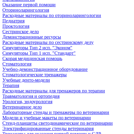
Оказание первой помощи
Оториноларингология
Расходные материалы по оториноларингологии
Педиатрия
Проктология
Сестринское дело
Демонстрационные ресурсы
Расходные материалы по сестринскому делу
Симуляторы Тип 2 исп. "Эконом"
Симуляторы Тип 1 исп. "Стандарт"
Скорая медицинская помощь
Стоматология
Учебно-демонстрационное оборудование
Стоматологические тренажеры
Учебные денто-модели
Терапия
Расходные материалы для тренажеров по терапии
Травматология и ортопедия
Урология, эндоурология
Ветеринарное дело
Лабораторные стенды и тренажеры по ветеринарии
Модели и учебные макеты по ветеринарии
Стенд-планшеты светодинамические по ветеринарии
Электрифицированные стенды ветеринария
Тренажеры для оказания первой помощи и СЛР