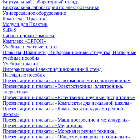
Виртуальный лабораторный стенд
Виртуальная лаборатория по электротехнике
Универсальное оборудование
Комплекс "Практик"
Модули для Практик
SuBaS
Лабораторный комплекс
Комплекс «ЭРГОН»
Учебные печатные платы
Плакаты, Планшеты, Информационные стредства, Наглядные
учебные пособия.
Учебные плакаты
Интерактивный электрифицированный стенд
Наглядные пособия
Презентации и плакаты по автомобилям и сельхозмашинам
Презентации и плакаты «Электротехника, электроника,
энергетика»
Презентации и плакаты «Естественно-научные дисциплины»
Презентации и плакаты «Комплекты для начальной школы»
Презентации и плакаты «Комплекты по курсам средней
школы»
Презентации и плакаты «Машиностроение и металлургия»
Презентации и плакаты «Медицина»
Презентации и плакаты «Морская и речная техника»
Презентации и плакаты «Общегуманитарные и социально-