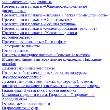
экономические дисциплины»
Презентации и плакаты «Общепрофессиональные
дисциплины»
Презентации и плакаты «Пищевая и легкая промышленность»
Презентации и плакаты «Строительство»
Презентации и плакаты «Военная техника»
Презентации и плакаты «Железнодорожный транспорт»
Презентации и плакаты «Животноводство и
растениеводство»
Презентация и плакаты «Газ и нефть»
Электронные плакаты
Плакат-планшет
Плакаты и наглядное пособие «Сельское хозяйство»
Мультимедийные и интерактивные комплексы. Наглядные
пособия
Демонстрационные комплексы
Плакаты на базе электронных плакатов по курсам
Звуковое оборудование
Демонстрационные комплексы, конференц. Системы,
лингафонные кабинеты, системы синхронного перевода .
Гидравлика. Пневматика. Газовая динамика.
Механика жидкости и газа. Гидравлика. Газодинамика.
Аэродинамика
Основы механики жидкости
Гидравлический удар