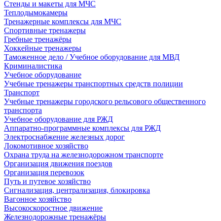
Стенды и макеты для МЧС
Теплодымокамеры
Тренажерные комплексы для МЧС
Спортивные тренажеры
Гребные тренажёры
Хоккейные тренажеры
Таможенное дело / Учебное оборудование для МВД
Криминалистика
Учебное оборудование
Учебные тренажеры транспортных средств полиции
Транспорт
Учебные тренажеры городского рельсового общественного
транспорта
Учебное оборудование для РЖД
Аппаратно-программные комплексы для РЖД
Электроснабжение железных дорог
Локомотивное хозяйство
Охрана труда на железнодорожном транспорте
Организация движения поездов
Организация перевозок
Путь и путевое хозяйство
Сигнализация, централизация, блокировка
Вагонное хозяйство
Высокоскоростное движение
Железнодорожные тренажёры