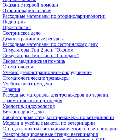
Оказание первой помощи
Оториноларингология
Расходные материалы по оториноларингологии
Педиатрия
Проктология
Сестринское дело
Демонстрационные ресурсы
Расходные материалы по сестринскому делу
Симуляторы Тип 2 исп. "Эконом"
Симуляторы Тип 1 исп. "Стандарт"
Скорая медицинская помощь
Стоматология
Учебно-демонстрационное оборудование
Стоматологические тренажеры
Учебные денто-модели
Терапия
Расходные материалы для тренажеров по терапии
Травматология и ортопедия
Урология, эндоурология
Ветеринарное дело
Лабораторные стенды и тренажеры по ветеринарии
Модели и учебные макеты по ветеринарии
Стенд-планшеты светодинамические по ветеринарии
Электрифицированные стенды ветеринария
Тренажеры для оказания первой помощи и СЛР