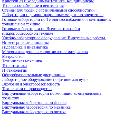
Криогенная и холодильная техника. Кондиционеры
Теплогазоснабжение и вентиляция
Стенды для людей с ограниченными способностями
Лаборатории и демонстрационные модели по энергетике
Готовые лаборатории по Теплогазоснабжению и вентиляции,
холодильной технике
Готовые лаборатории по Вычислительной и
микропроцессорной технике
Учебно-лабораторное оборудование. Виртуальные работы.
Инженерные дисциплины
Гидравлика и пневматика
Материаловедение и сопротивление материалов
Метрология
Техническая механика
Теплотехника
IT-технологии
Общеобразовательные дисциплины
Лабораторное оборудование по физике для вузов
Экология и электробезопасность
Технологии и производство
Виртуальные лаборатории по жилищно-коммунальному
хозяйству
Виртуальная лаборатория по физике
Виртуальная лаборатория по механике
Виртуальная лаборатория по оптике