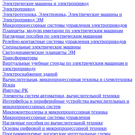
Электрические машины и электропривод
Электропривод
Электротехника, Электроника, Электрические машины и
Электропривод ЭМ
Микропроцессорные системы управления электроприводов
Планшеты, модули имитации по электрическим машинам
Наглядные пособия по электрическим машинам
Релейно-контактные системы управления электроприводов
Специальные электрические машины
Светодинамические планшеты ЭМ
Трансформаторы
Виртуальные учебные стенды по электрическим машинам и
электроприводу
Электроснабжение зданий
Вычислительная, микропроцессорная техника и схемотехника
Искра
Импульс-РК
Элементы систем автоматики, вычислительной техники
Интерфейсы и периферийные устройства вычислительных и
микропроцессорных систем
Микроконтроллеры и микропроцессорная техника
Микропроцессорные системы управления
Наглядные пособия по вычислительной технике
Основы цифровой и микропроцессорной техники
Программируемые логические интегральные схемы