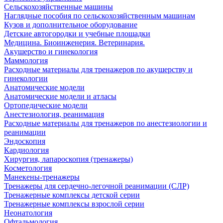
Сельскохозяйственные машины
Наглядные пособия по сельскохозяйственным машинам
Кузов и дополнительное оборудование
Детские автогородки и учебные площадки
Медицина. Биоинженерия. Ветеринария.
Акушерство и гинекология
Маммология
Расходные материалы для тренажеров по акушерству и
гинекологии
Анатомические модели
Анатомические модели и атласы
Ортопедические модели
Анестезиология, реанимация
Расходные материалы для тренажеров по анестезиологии и
реанимации
Эндоскопия
Кардиология
Хирургия, лапароскопия (тренажеры)
Косметология
Манекены-тренажеры
Тренажеры для сердечно-легочной реанимации (СЛР)
Тренажерные комплексы детской серии
Тренажерные комплексы взрослой серии
Неонатология
Офтальмология