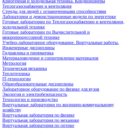
Криогенная и холодильная техника. Кондиционеры
Теплогазоснабжение и вентиляция
Стенды для людей с ограниченными способностями
Лаборатории и демонстрационные модели по энергетике
Готовые лаборатории по Теплогазоснабжению и вентиляции,
холодильной технике
Готовые лаборатории по Вычислительной и
микропроцессорной технике
Учебно-лабораторное оборудование. Виртуальные работы.
Инженерные дисциплины
Гидравлика и пневматика
Материаловедение и сопротивление материалов
Метрология
Техническая механика
Теплотехника
IT-технологии
Общеобразовательные дисциплины
Лабораторное оборудование по физике для вузов
Экология и электробезопасность
Технологии и производство
Виртуальные лаборатории по жилищно-коммунальному
хозяйству
Виртуальная лаборатория по физике
Виртуальная лаборатория по механике
Виртуальная лаборатория по оптике