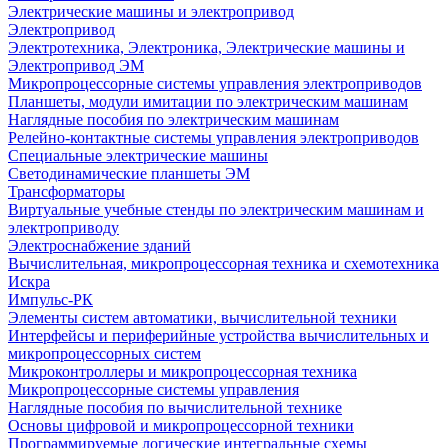
Электрические машины и электропривод
Электропривод
Электротехника, Электроника, Электрические машины и
Электропривод ЭМ
Микропроцессорные системы управления электроприводов
Планшеты, модули имитации по электрическим машинам
Наглядные пособия по электрическим машинам
Релейно-контактные системы управления электроприводов
Специальные электрические машины
Светодинамические планшеты ЭМ
Трансформаторы
Виртуальные учебные стенды по электрическим машинам и
электроприводу
Электроснабжение зданий
Вычислительная, микропроцессорная техника и схемотехника
Искра
Импульс-РК
Элементы систем автоматики, вычислительной техники
Интерфейсы и периферийные устройства вычислительных и
микропроцессорных систем
Микроконтроллеры и микропроцессорная техника
Микропроцессорные системы управления
Наглядные пособия по вычислительной технике
Основы цифровой и микропроцессорной техники
Программируемые логические интегральные схемы