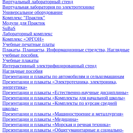
Виртуальный лабораторный стенд
Виртуальная лаборатория по электротехнике
Универсальное оборудование
Комплекс "Практик"
Модули для Практик
SuBaS
Лабораторный комплекс
Комплекс «ЭРГОН»
Учебные печатные платы
Плакаты, Планшеты, Информационные стредства, Наглядные
учебные пособия.
Учебные плакаты
Интерактивный электрифицированный стенд
Наглядные пособия
Презентации и плакаты по автомобилям и сельхозмашинам
Презентации и плакаты «Электротехника, электроника,
энергетика»
Презентации и плакаты «Естественно-научные дисциплины»
Презентации и плакаты «Комплекты для начальной школы»
Презентации и плакаты «Комплекты по курсам средней
школы»
Презентации и плакаты «Машиностроение и металлургия»
Презентации и плакаты «Медицина»
Презентации и плакаты «Морская и речная техника»
Презентации и плакаты «Общегуманитарные и социально-