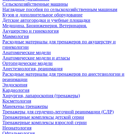
Сельскохозяйственные машины
Наглядные пособия по сельскохозяйственным машинам
Кузов и дополнительное оборудование
Детские автогородки и учебные площадки
Медицина. Биоинженерия. Ветеринария.
Акушерство и гинекология
Маммология
Расходные материалы для тренажеров по акушерству и
гинекологии
Анатомические модели
Анатомические модели и атласы
Ортопедические модели
Анестезиология, реанимация
Расходные материалы для тренажеров по анестезиологии и
реанимации
Эндоскопия
Кардиология
Хирургия, лапароскопия (тренажеры)
Косметология
Манекены-тренажеры
Тренажеры для сердечно-легочной реанимации (СЛР)
Тренажерные комплексы детской серии
Тренажерные комплексы взрослой серии
Неонатология
Офтальмология