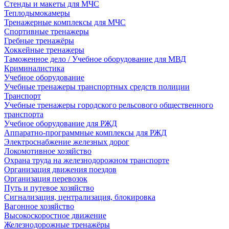
Стенды и макеты для МЧС
Теплодымокамеры
Тренажерные комплексы для МЧС
Спортивные тренажеры
Гребные тренажёры
Хоккейные тренажеры
Таможенное дело / Учебное оборудование для МВД
Криминалистика
Учебное оборудование
Учебные тренажеры транспортных средств полиции
Транспорт
Учебные тренажеры городского рельсового общественного
транспорта
Учебное оборудование для РЖД
Аппаратно-программные комплексы для РЖД
Электроснабжение железных дорог
Локомотивное хозяйство
Охрана труда на железнодорожном транспорте
Организация движения поездов
Организация перевозок
Путь и путевое хозяйство
Сигнализация, централизация, блокировка
Вагонное хозяйство
Высокоскоростное движение
Железнодорожные тренажёры