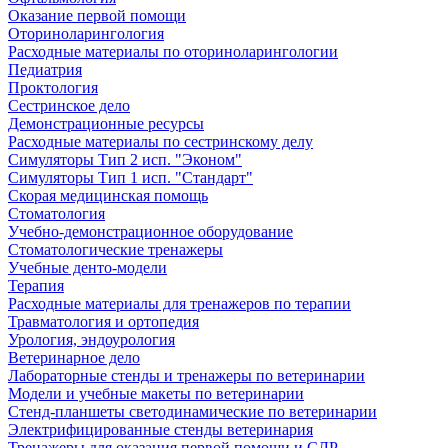
Оказание первой помощи
Оториноларингология
Расходные материалы по оториноларингологии
Педиатрия
Проктология
Сестринское дело
Демонстрационные ресурсы
Расходные материалы по сестринскому делу
Симуляторы Тип 2 исп. "Эконом"
Симуляторы Тип 1 исп. "Стандарт"
Скорая медицинская помощь
Стоматология
Учебно-демонстрационное оборудование
Стоматологические тренажеры
Учебные денто-модели
Терапия
Расходные материалы для тренажеров по терапии
Травматология и ортопедия
Урология, эндоурология
Ветеринарное дело
Лабораторные стенды и тренажеры по ветеринарии
Модели и учебные макеты по ветеринарии
Стенд-планшеты светодинамические по ветеринарии
Электрифицированные стенды ветеринария
Тренажеры для оказания первой помощи и СЛР