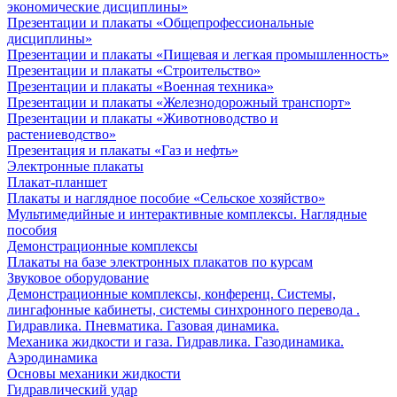
экономические дисциплины»
Презентации и плакаты «Общепрофессиональные
дисциплины»
Презентации и плакаты «Пищевая и легкая промышленность»
Презентации и плакаты «Строительство»
Презентации и плакаты «Военная техника»
Презентации и плакаты «Железнодорожный транспорт»
Презентации и плакаты «Животноводство и
растениеводство»
Презентация и плакаты «Газ и нефть»
Электронные плакаты
Плакат-планшет
Плакаты и наглядное пособие «Сельское хозяйство»
Мультимедийные и интерактивные комплексы. Наглядные
пособия
Демонстрационные комплексы
Плакаты на базе электронных плакатов по курсам
Звуковое оборудование
Демонстрационные комплексы, конференц. Системы,
лингафонные кабинеты, системы синхронного перевода .
Гидравлика. Пневматика. Газовая динамика.
Механика жидкости и газа. Гидравлика. Газодинамика.
Аэродинамика
Основы механики жидкости
Гидравлический удар