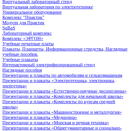
Виртуальный лабораторный стенд
Виртуальная лаборатория по электротехнике
Универсальное оборудование
Комплекс "Практик"
Модули для Практик
SuBaS
Лабораторный комплекс
Комплекс «ЭРГОН»
Учебные печатные платы
Плакаты, Планшеты, Информационные стредства, Наглядные
учебные пособия.
Учебные плакаты
Интерактивный электрифицированный стенд
Наглядные пособия
Презентации и плакаты по автомобилям и сельхозмашинам
Презентации и плакаты «Электротехника, электроника,
энергетика»
Презентации и плакаты «Естественно-научные дисциплины»
Презентации и плакаты «Комплекты для начальной школы»
Презентации и плакаты «Комплекты по курсам средней
школы»
Презентации и плакаты «Машиностроение и металлургия»
Презентации и плакаты «Медицина»
Презентации и плакаты «Морская и речная техника»
Презентации и плакаты «Общегуманитарные и социально-