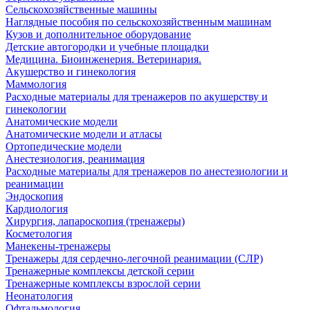
Сельскохозяйственные машины
Наглядные пособия по сельскохозяйственным машинам
Кузов и дополнительное оборудование
Детские автогородки и учебные площадки
Медицина. Биоинженерия. Ветеринария.
Акушерство и гинекология
Маммология
Расходные материалы для тренажеров по акушерству и
гинекологии
Анатомические модели
Анатомические модели и атласы
Ортопедические модели
Анестезиология, реанимация
Расходные материалы для тренажеров по анестезиологии и
реанимации
Эндоскопия
Кардиология
Хирургия, лапароскопия (тренажеры)
Косметология
Манекены-тренажеры
Тренажеры для сердечно-легочной реанимации (СЛР)
Тренажерные комплексы детской серии
Тренажерные комплексы взрослой серии
Неонатология
Офтальмология