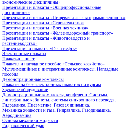
экономические дисциплины»
Презентации и плакаты «Общепрофессиональные
дисциплины»
Презентации и плакаты «Пищевая и легкая промышленность»
Презентации и плакаты «Строительство»
Презентации и плакаты «Военная техника»
Презентации и плакаты «Железнодорожный транспорт»
Презентации и плакаты «Животноводство и
растениеводство»
Презентация и плакаты «Газ и нефть»
Электронные плакаты
Плакат-планшет
Плакаты и наглядное пособие «Сельское хозяйство»
Мультимедийные и интерактивные комплексы. Наглядные
пособия
Демонстрационные комплексы
Плакаты на базе электронных плакатов по курсам
Звуковое оборудование
Демонстрационные комплексы, конференц. Системы,
лингафонные кабинеты, системы синхронного перевода .
Гидравлика. Пневматика. Газовая динамика.
Механика жидкости и газа. Гидравлика. Газодинамика.
Аэродинамика
Основы механики жидкости
Гидравлический удар