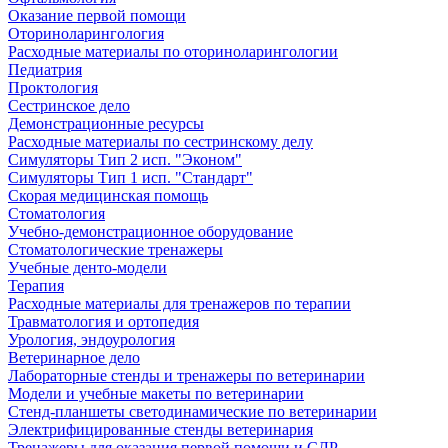
Оказание первой помощи
Оториноларингология
Расходные материалы по оториноларингологии
Педиатрия
Проктология
Сестринское дело
Демонстрационные ресурсы
Расходные материалы по сестринскому делу
Симуляторы Тип 2 исп. "Эконом"
Симуляторы Тип 1 исп. "Стандарт"
Скорая медицинская помощь
Стоматология
Учебно-демонстрационное оборудование
Стоматологические тренажеры
Учебные денто-модели
Терапия
Расходные материалы для тренажеров по терапии
Травматология и ортопедия
Урология, эндоурология
Ветеринарное дело
Лабораторные стенды и тренажеры по ветеринарии
Модели и учебные макеты по ветеринарии
Стенд-планшеты светодинамические по ветеринарии
Электрифицированные стенды ветеринария
Тренажеры для оказания первой помощи и СЛР