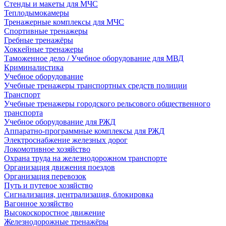
Стенды и макеты для МЧС
Теплодымокамеры
Тренажерные комплексы для МЧС
Спортивные тренажеры
Гребные тренажёры
Хоккейные тренажеры
Таможенное дело / Учебное оборудование для МВД
Криминалистика
Учебное оборудование
Учебные тренажеры транспортных средств полиции
Транспорт
Учебные тренажеры городского рельсового общественного
транспорта
Учебное оборудование для РЖД
Аппаратно-программные комплексы для РЖД
Электроснабжение железных дорог
Локомотивное хозяйство
Охрана труда на железнодорожном транспорте
Организация движения поездов
Организация перевозок
Путь и путевое хозяйство
Сигнализация, централизация, блокировка
Вагонное хозяйство
Высокоскоростное движение
Железнодорожные тренажёры