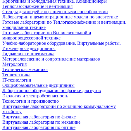
Криогенная и холодильная техника. Кондиционеры
Теплогазоснабжение и вентиляция
Стенды для людей с ограниченными способностями
Лаборатории и демонстрационные модели по энергетике
Готовые лаборатории по Теплогазоснабжению и вентиляции,
холодильной технике
Готовые лаборатории по Вычислительной и
микропроцессорной технике
Учебно-лабораторное оборудование. Виртуальные работы.
Инженерные дисциплины
Гидравлика и пневматика
Материаловедение и сопротивление материалов
Метрология
Техническая механика
Теплотехника
IT-технологии
Общеобразовательные дисциплины
Лабораторное оборудование по физике для вузов
Экология и электробезопасность
Технологии и производство
Виртуальные лаборатории по жилищно-коммунальному
хозяйству
Виртуальная лаборатория по физике
Виртуальная лаборатория по механике
Виртуальная лаборатория по оптике