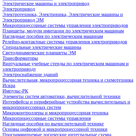
Электрические машины и электропривод
Электропривод
Электротехника, Электроника, Электрические машины и
Электропривод ЭМ
Микропроцессорные системы управления электроприводов
Планшеты, модули имитации по электрическим машинам
Наглядные пособия по электрическим машинам
Релейно-контактные системы управления электроприводов
Специальные электрические машины
Светодинамические планшеты ЭМ
Трансформаторы
Виртуальные учебные стенды по электрическим машинам и
электроприводу
Электроснабжение зданий
Вычислительная, микропроцессорная техника и схемотехника
Искра
Импульс-РК
Элементы систем автоматики, вычислительной техники
Интерфейсы и периферийные устройства вычислительных и
микропроцессорных систем
Микроконтроллеры и микропроцессорная техника
Микропроцессорные системы управления
Наглядные пособия по вычислительной технике
Основы цифровой и микропроцессорной техники
Программируемые логические интегральные схемы