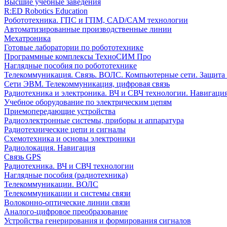
Высшие учебные заведения
R:ED Robotics Education
Робототехника. ГПС и ГПМ, CAD/CAM технологии
Автоматизированные производственные линии
Мехатроника
Готовые лаборатории по робототехнике
Программные комплексы ТехноСИМ Про
Наглядные пособия по робототехнике
Телекоммуникация. Связь. ВОЛС. Компьютерные сети. Защита
Сети ЭВМ. Телекоммуникация, цифровая связь
Радиотехника и электроника. ВЧ и СВЧ технологии. Навигаци
Учебное оборудование по электрическим цепям
Приемопередающие устройства
Радиоэлектронные системы, приборы и аппаратура
Радиотехнические цепи и сигналы
Схемотехника и основы электроники
Радиолокация. Навигация
Связь GPS
Радиотехника. ВЧ и СВЧ технологии
Наглядные пособия (радиотехника)
Телекоммуникации. ВОЛС
Телекоммуникации и системы связи
Волоконно-оптические линии связи
Аналого-цифровое преобразование
Устройства генерирования и формирования сигналов