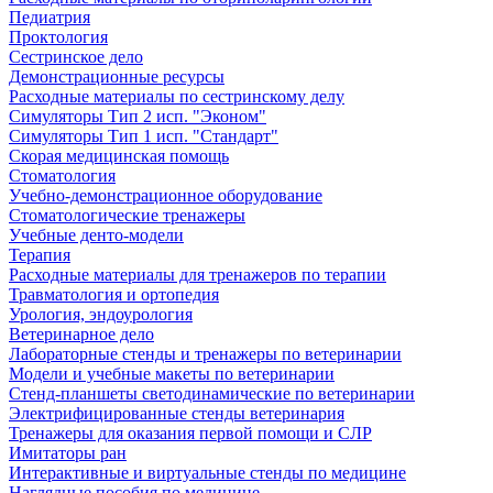
Педиатрия
Проктология
Сестринское дело
Демонстрационные ресурсы
Расходные материалы по сестринскому делу
Симуляторы Тип 2 исп. "Эконом"
Симуляторы Тип 1 исп. "Стандарт"
Скорая медицинская помощь
Стоматология
Учебно-демонстрационное оборудование
Стоматологические тренажеры
Учебные денто-модели
Терапия
Расходные материалы для тренажеров по терапии
Травматология и ортопедия
Урология, эндоурология
Ветеринарное дело
Лабораторные стенды и тренажеры по ветеринарии
Модели и учебные макеты по ветеринарии
Стенд-планшеты светодинамические по ветеринарии
Электрифицированные стенды ветеринария
Тренажеры для оказания первой помощи и СЛР
Имитаторы ран
Интерактивные и виртуальные стенды по медицине
Наглядные пособия по медицине