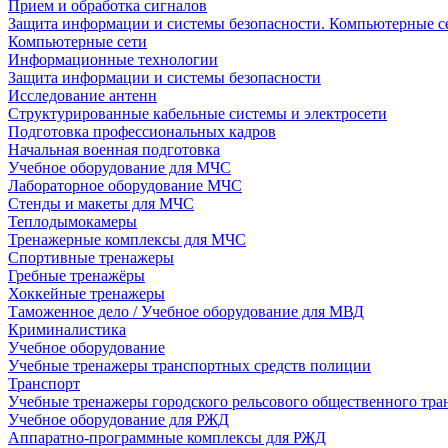
Прием и обработка сигналов
Защита информации и системы безопасности. Компьютерные се
Компьютерные сети
Информационные технологии
Защита информации и системы безопасности
Исследование антенн
Структурированные кабельные системы и электросети
Подготовка профессиональных кадров
Начальная военная подготовка
Учебное оборудование для МЧС
Лабораторное оборудование МЧС
Стенды и макеты для МЧС
Теплодымокамеры
Тренажерные комплексы для МЧС
Спортивные тренажеры
Гребные тренажёры
Хоккейные тренажеры
Таможенное дело / Учебное оборудование для МВД
Криминалистика
Учебное оборудование
Учебные тренажеры транспортных средств полиции
Транспорт
Учебные тренажеры городского рельсового общественного тра
Учебное оборудование для РЖД
Аппаратно-программные комплексы для РЖД