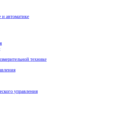
 и автоматике
я
е
змерительной технике
авления
еского управления