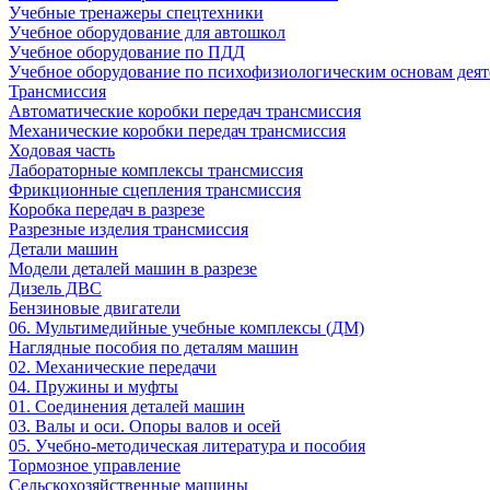
Учебные тренажеры спецтехники
Учебное оборудование для автошкол
Учебное оборудование по ПДД
Учебное оборудование по психофизиологическим основам деят
Трансмиссия
Автоматические коробки передач трансмиссия
Механические коробки передач трансмиссия
Ходовая часть
Лабораторные комплексы трансмиссия
Фрикционные сцепления трансмиссия
Коробка передач в разрезе
Разрезные изделия трансмиссия
Детали машин
Модели деталей машин в разрезе
Дизель ДВС
Бензиновые двигатели
06. Мультимедийные учебные комплексы (ДМ)
Наглядные пособия по деталям машин
02. Механические передачи
04. Пружины и муфты
01. Соединения деталей машин
03. Валы и оси. Опоры валов и осей
05. Учебно-методическая литература и пособия
Тормозное управление
Сельскохозяйственные машины