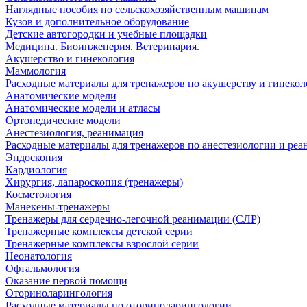
Наглядные пособия по сельскохозяйственным машинам
Кузов и дополнительное оборудование
Детские автогородки и учебные площадки
Медицина. Биоинженерия. Ветеринария.
Акушерство и гинекология
Маммология
Расходные материалы для тренажеров по акушерству и гинеко
Анатомические модели
Анатомические модели и атласы
Ортопедические модели
Анестезиология, реанимация
Расходные материалы для тренажеров по анестезиологии и ре
Эндоскопия
Кардиология
Хирургия, лапароскопия (тренажеры)
Косметология
Манекены-тренажеры
Тренажеры для сердечно-легочной реанимации (СЛР)
Тренажерные комплексы детской серии
Тренажерные комплексы взрослой серии
Неонатология
Офтальмология
Оказание первой помощи
Оториноларингология
Расходные материалы по оториноларингологии