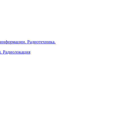
 информации. Радиотехника.
я. Радиолокация