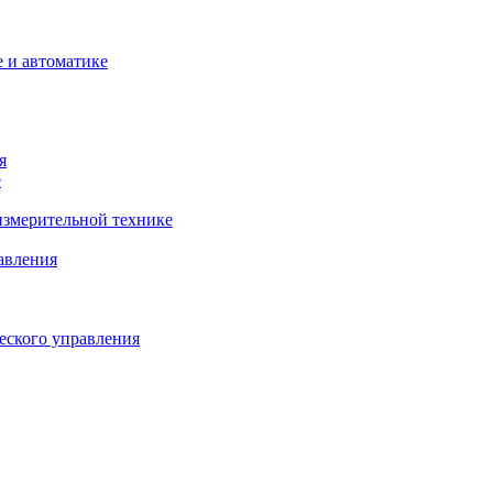
 и автоматике
я
е
змерительной технике
авления
еского управления