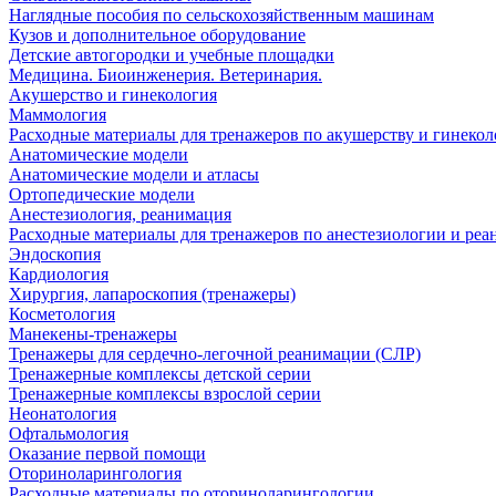
Наглядные пособия по сельскохозяйственным машинам
Кузов и дополнительное оборудование
Детские автогородки и учебные площадки
Медицина. Биоинженерия. Ветеринария.
Акушерство и гинекология
Маммология
Расходные материалы для тренажеров по акушерству и гинеко
Анатомические модели
Анатомические модели и атласы
Ортопедические модели
Анестезиология, реанимация
Расходные материалы для тренажеров по анестезиологии и ре
Эндоскопия
Кардиология
Хирургия, лапароскопия (тренажеры)
Косметология
Манекены-тренажеры
Тренажеры для сердечно-легочной реанимации (СЛР)
Тренажерные комплексы детской серии
Тренажерные комплексы взрослой серии
Неонатология
Офтальмология
Оказание первой помощи
Оториноларингология
Расходные материалы по оториноларингологии