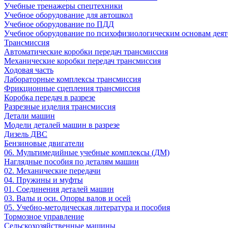
Учебные тренажеры спецтехники
Учебное оборудование для автошкол
Учебное оборудование по ПДД
Учебное оборудование по психофизиологическим основам деят
Трансмиссия
Автоматические коробки передач трансмиссия
Механические коробки передач трансмиссия
Ходовая часть
Лабораторные комплексы трансмиссия
Фрикционные сцепления трансмиссия
Коробка передач в разрезе
Разрезные изделия трансмиссия
Детали машин
Модели деталей машин в разрезе
Дизель ДВС
Бензиновые двигатели
06. Мультимедийные учебные комплексы (ДМ)
Наглядные пособия по деталям машин
02. Механические передачи
04. Пружины и муфты
01. Соединения деталей машин
03. Валы и оси. Опоры валов и осей
05. Учебно-методическая литература и пособия
Тормозное управление
Сельскохозяйственные машины