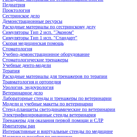
Педиатрия
Проктология
Сестринское дело
Демонстрационные ресурсы
Расходные материалы по сестринскому делу
Симуляторы Тип 2 исп. "Эконом"
Симуляторы Тип 1 исп. "Стандарт"
Скорая медицинская помощь
Стоматология
Учебно-демонстрационное оборудование
Стоматологические тренажеры
Учебные денто-модели
Терапия
Расходные материалы для тренажеров по терапии
Травматология и ортопедия
Урология, эндоурология
Ветеринарное дело
Лабораторные стенды и тренажеры по ветеринарии
Модели и учебные макеты по ветеринарии
Стенд-планшеты светодинамические по ветеринарии
Электрифицированные стенды ветеринария
Тренажеры для оказания первой помощи и СЛР
Имитаторы ран
Интерактивные и виртуальные стенды по медицине
Наглядные пособия по медицине