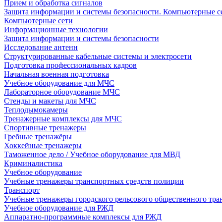
Прием и обработка сигналов
Защита информации и системы безопасности. Компьютерные се
Компьютерные сети
Информационные технологии
Защита информации и системы безопасности
Исследование антенн
Структурированные кабельные системы и электросети
Подготовка профессиональных кадров
Начальная военная подготовка
Учебное оборудование для МЧС
Лабораторное оборудование МЧС
Стенды и макеты для МЧС
Теплодымокамеры
Тренажерные комплексы для МЧС
Спортивные тренажеры
Гребные тренажёры
Хоккейные тренажеры
Таможенное дело / Учебное оборудование для МВД
Криминалистика
Учебное оборудование
Учебные тренажеры транспортных средств полиции
Транспорт
Учебные тренажеры городского рельсового общественного тра
Учебное оборудование для РЖД
Аппаратно-программные комплексы для РЖД