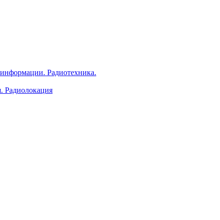
 информации. Радиотехника.
я. Радиолокация