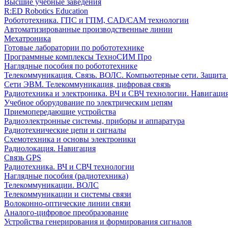
Высшие учебные заведения
R:ED Robotics Education
Робототехника. ГПС и ГПМ, CAD/CAM технологии
Автоматизированные производственные линии
Мехатроника
Готовые лаборатории по робототехнике
Программные комплексы ТехноСИМ Про
Наглядные пособия по робототехнике
Телекоммуникация. Связь. ВОЛС. Компьютерные сети. Защита
Сети ЭВМ. Телекоммуникация, цифровая связь
Радиотехника и электроника. ВЧ и СВЧ технологии. Навигаци
Учебное оборудование по электрическим цепям
Приемопередающие устройства
Радиоэлектронные системы, приборы и аппаратура
Радиотехнические цепи и сигналы
Схемотехника и основы электроники
Радиолокация. Навигация
Связь GPS
Радиотехника. ВЧ и СВЧ технологии
Наглядные пособия (радиотехника)
Телекоммуникации. ВОЛС
Телекоммуникации и системы связи
Волоконно-оптические линии связи
Аналого-цифровое преобразование
Устройства генерирования и формирования сигналов