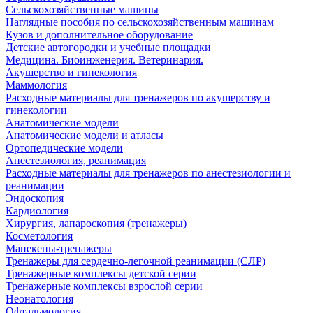
Сельскохозяйственные машины
Наглядные пособия по сельскохозяйственным машинам
Кузов и дополнительное оборудование
Детские автогородки и учебные площадки
Медицина. Биоинженерия. Ветеринария.
Акушерство и гинекология
Маммология
Расходные материалы для тренажеров по акушерству и
гинекологии
Анатомические модели
Анатомические модели и атласы
Ортопедические модели
Анестезиология, реанимация
Расходные материалы для тренажеров по анестезиологии и
реанимации
Эндоскопия
Кардиология
Хирургия, лапароскопия (тренажеры)
Косметология
Манекены-тренажеры
Тренажеры для сердечно-легочной реанимации (СЛР)
Тренажерные комплексы детской серии
Тренажерные комплексы взрослой серии
Неонатология
Офтальмология