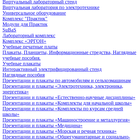
Виртуальный лабораторный стенд
Виртуальная лаборатория по электротехнике
Универсальное оборудование
Комплекс "Практик"
Модули для Практик
SuBaS
Лабораторный комплекс
Комплекс «ЭРГОН»
Учебные печатные платы
Плакаты, Планшеты, Информационные стредства, Наглядные
учебные пособия.
Учебные плакаты
Интерактивный электрифицированный стенд
Наглядные пособия
Презентации и плакаты по автомобилям и сельхозмашинам
Презентации и плакаты «Электротехника, электроника,
энергетика»
Презентации и плакаты «Естественно-научные дисциплины»
Презентации и плакаты «Комплекты для начальной школы»
Презентации и плакаты «Комплекты по курсам средней
школы»
Презентации и плакаты «Машиностроение и металлургия»
Презентации и плакаты «Медицина»
Презентации и плакаты «Морская и речная техника»
Презентации и плакаты «Общегуманитарные и социально-