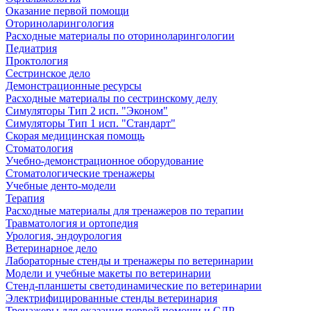
Оказание первой помощи
Оториноларингология
Расходные материалы по оториноларингологии
Педиатрия
Проктология
Сестринское дело
Демонстрационные ресурсы
Расходные материалы по сестринскому делу
Симуляторы Тип 2 исп. "Эконом"
Симуляторы Тип 1 исп. "Стандарт"
Скорая медицинская помощь
Стоматология
Учебно-демонстрационное оборудование
Стоматологические тренажеры
Учебные денто-модели
Терапия
Расходные материалы для тренажеров по терапии
Травматология и ортопедия
Урология, эндоурология
Ветеринарное дело
Лабораторные стенды и тренажеры по ветеринарии
Модели и учебные макеты по ветеринарии
Стенд-планшеты светодинамические по ветеринарии
Электрифицированные стенды ветеринария
Тренажеры для оказания первой помощи и СЛР