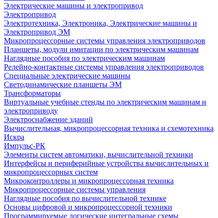
Электрические машины и электропривод
Электропривод
Электротехника, Электроника, Электрические машины и
Электропривод ЭМ
Микропроцессорные системы управления электроприводов
Планшеты, модули имитации по электрическим машинам
Наглядные пособия по электрическим машинам
Релейно-контактные системы управления электроприводов
Специальные электрические машины
Светодинамические планшеты ЭМ
Трансформаторы
Виртуальные учебные стенды по электрическим машинам и
электроприводу
Электроснабжение зданий
Вычислительная, микропроцессорная техника и схемотехника
Искра
Импульс-РК
Элементы систем автоматики, вычислительной техники
Интерфейсы и периферийные устройства вычислительных и
микропроцессорных систем
Микроконтроллеры и микропроцессорная техника
Микропроцессорные системы управления
Наглядные пособия по вычислительной технике
Основы цифровой и микропроцессорной техники
Программируемые логические интегральные схемы