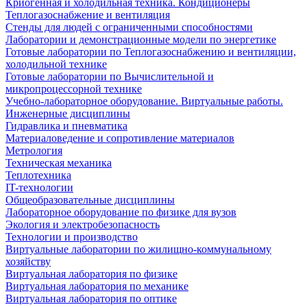
Криогенная и холодильная техника. Кондиционеры
Теплогазоснабжение и вентиляция
Стенды для людей с ограниченными способностями
Лаборатории и демонстрационные модели по энергетике
Готовые лаборатории по Теплогазоснабжению и вентиляции,
холодильной технике
Готовые лаборатории по Вычислительной и
микропроцессорной технике
Учебно-лабораторное оборудование. Виртуальные работы.
Инженерные дисциплины
Гидравлика и пневматика
Материаловедение и сопротивление материалов
Метрология
Техническая механика
Теплотехника
IT-технологии
Общеобразовательные дисциплины
Лабораторное оборудование по физике для вузов
Экология и электробезопасность
Технологии и производство
Виртуальные лаборатории по жилищно-коммунальному
хозяйству
Виртуальная лаборатория по физике
Виртуальная лаборатория по механике
Виртуальная лаборатория по оптике