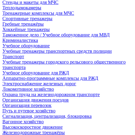
Стенды и макеты для МЧС
Теплодымокамеры
Тренажерные комплексы для МЧС
Спортивные тренажеры
Гребные тренажёры
Хоккейные тренажеры
Таможенное дело / Учебное оборудование для МВД
Криминалистика
Учебное оборудование
Учебные тренажеры транспортных средств полиции
Транспорт
Учебные тренажеры городского рельсового общественного
транспорта
Учебное оборудование для РЖД
Аппаратно-программные комплексы для РЖД
Электроснабжение железных дорог
Локомотивное хозяйство
Охрана труда на железнодорожном транспорте
Организация движения поездов
Организация перевозок
Путь и путевое хозяйство
Сигнализация, централизация, блокировка
Вагонное хозяйство
Высокоскоростное движение
Железнодорожные тренажёры