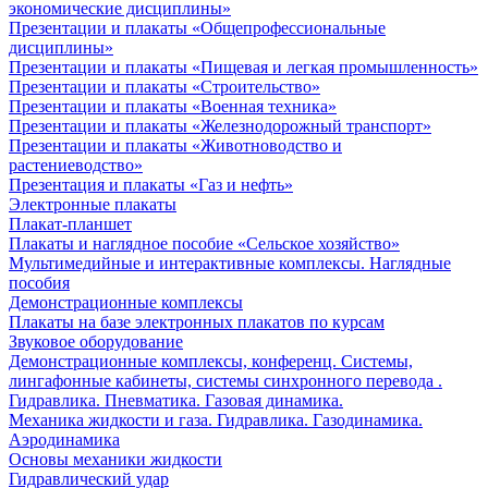
экономические дисциплины»
Презентации и плакаты «Общепрофессиональные
дисциплины»
Презентации и плакаты «Пищевая и легкая промышленность»
Презентации и плакаты «Строительство»
Презентации и плакаты «Военная техника»
Презентации и плакаты «Железнодорожный транспорт»
Презентации и плакаты «Животноводство и
растениеводство»
Презентация и плакаты «Газ и нефть»
Электронные плакаты
Плакат-планшет
Плакаты и наглядное пособие «Сельское хозяйство»
Мультимедийные и интерактивные комплексы. Наглядные
пособия
Демонстрационные комплексы
Плакаты на базе электронных плакатов по курсам
Звуковое оборудование
Демонстрационные комплексы, конференц. Системы,
лингафонные кабинеты, системы синхронного перевода .
Гидравлика. Пневматика. Газовая динамика.
Механика жидкости и газа. Гидравлика. Газодинамика.
Аэродинамика
Основы механики жидкости
Гидравлический удар