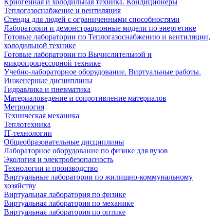
Криогенная и холодильная техника. Кондиционеры
Теплогазоснабжение и вентиляция
Стенды для людей с ограниченными способностями
Лаборатории и демонстрационные модели по энергетике
Готовые лаборатории по Теплогазоснабжению и вентиляции,
холодильной технике
Готовые лаборатории по Вычислительной и
микропроцессорной технике
Учебно-лабораторное оборудование. Виртуальные работы.
Инженерные дисциплины
Гидравлика и пневматика
Материаловедение и сопротивление материалов
Метрология
Техническая механика
Теплотехника
IT-технологии
Общеобразовательные дисциплины
Лабораторное оборудование по физике для вузов
Экология и электробезопасность
Технологии и производство
Виртуальные лаборатории по жилищно-коммунальному
хозяйству
Виртуальная лаборатория по физике
Виртуальная лаборатория по механике
Виртуальная лаборатория по оптике