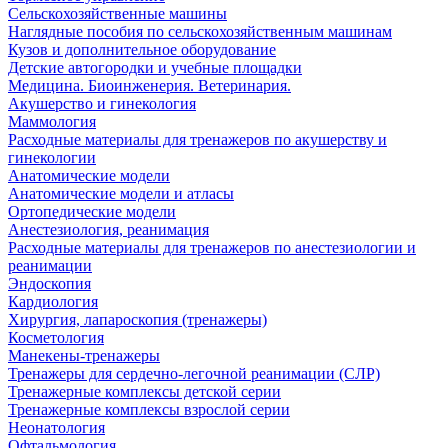
Сельскохозяйственные машины
Наглядные пособия по сельскохозяйственным машинам
Кузов и дополнительное оборудование
Детские автогородки и учебные площадки
Медицина. Биоинженерия. Ветеринария.
Акушерство и гинекология
Маммология
Расходные материалы для тренажеров по акушерству и
гинекологии
Анатомические модели
Анатомические модели и атласы
Ортопедические модели
Анестезиология, реанимация
Расходные материалы для тренажеров по анестезиологии и
реанимации
Эндоскопия
Кардиология
Хирургия, лапароскопия (тренажеры)
Косметология
Манекены-тренажеры
Тренажеры для сердечно-легочной реанимации (СЛР)
Тренажерные комплексы детской серии
Тренажерные комплексы взрослой серии
Неонатология
Офтальмология