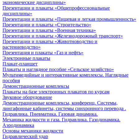
экономические дисциплины»
Презентации и плакаты «Общепрофессиональные
дисциплины»
Презентации и плакаты «Пищевая и легкая промышленность»
Презентации и плакаты «Строительство»
Презентации и плакаты «Военная техника»
Презентации и плакаты «Железнодорожный транспорт»
Презентации и плакаты «Животноводство и
растениеводство»
Презентация и плакаты «Газ и нефть»
Электронные плакаты
Плакат-планшет
Плакаты и наглядное пособие «Сельское хозяйство»
Мультимедийные и интерактивные комплексы. Наглядные
пособия
Демонстрационные комплексы
Плакаты на базе электронных плакатов по курсам
Звуковое оборудование
Демонстрационные комплексы, конференц. Системы,
лингафонные кабинеты, системы синхронного перевода .
Гидравлика. Пневматика. Газовая динамика.
Механика жидкости и газа. Гидравлика. Газодинамика.
Аэродинамика
Основы механики жидкости
Гидравлический удар