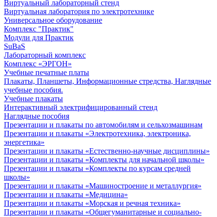
Виртуальный лабораторный стенд
Виртуальная лаборатория по электротехнике
Универсальное оборудование
Комплекс "Практик"
Модули для Практик
SuBaS
Лабораторный комплекс
Комплекс «ЭРГОН»
Учебные печатные платы
Плакаты, Планшеты, Информационные стредства, Наглядные
учебные пособия.
Учебные плакаты
Интерактивный электрифицированный стенд
Наглядные пособия
Презентации и плакаты по автомобилям и сельхозмашинам
Презентации и плакаты «Электротехника, электроника,
энергетика»
Презентации и плакаты «Естественно-научные дисциплины»
Презентации и плакаты «Комплекты для начальной школы»
Презентации и плакаты «Комплекты по курсам средней
школы»
Презентации и плакаты «Машиностроение и металлургия»
Презентации и плакаты «Медицина»
Презентации и плакаты «Морская и речная техника»
Презентации и плакаты «Общегуманитарные и социально-