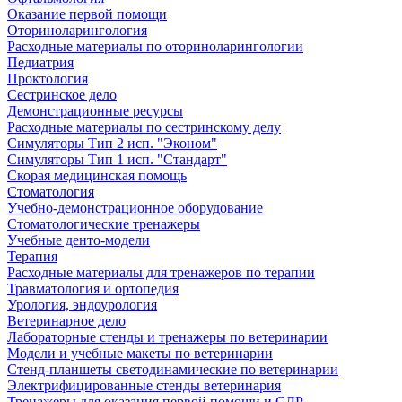
Оказание первой помощи
Оториноларингология
Расходные материалы по оториноларингологии
Педиатрия
Проктология
Сестринское дело
Демонстрационные ресурсы
Расходные материалы по сестринскому делу
Симуляторы Тип 2 исп. "Эконом"
Симуляторы Тип 1 исп. "Стандарт"
Скорая медицинская помощь
Стоматология
Учебно-демонстрационное оборудование
Стоматологические тренажеры
Учебные денто-модели
Терапия
Расходные материалы для тренажеров по терапии
Травматология и ортопедия
Урология, эндоурология
Ветеринарное дело
Лабораторные стенды и тренажеры по ветеринарии
Модели и учебные макеты по ветеринарии
Стенд-планшеты светодинамические по ветеринарии
Электрифицированные стенды ветеринария
Тренажеры для оказания первой помощи и СЛР