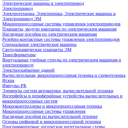
Электрические машины и электропривод
Электропривод
Электротехника, Электроника, Электрические машины и
Электропривод ЭМ
Микропроцессорные системы управления электроприводов
Планшеты, модули имитации по электрическим машинам
Наглядные пособия по электрическим машинам
Релейно-контактные системы управления электроприводов
Специальные электрические машины
Светодинамические планшеты ЭМ
Трансформаторы
Виртуальные учебные стенды по электрическим машинам и
электроприводу
Электроснабжение зданий
Вычислительная, микропроцессорная техника и схемотехника
Искра
Импульс-РК
Элементы систем автоматики, вычислительной техники
Интерфейсы и периферийные устройства вычислительных и
микропроцессорных систем
Микроконтроллеры и микропроцессорная техника
Микропроцессорные системы управления
Наглядные пособия по вычислительной технике
Основы цифровой и микропроцессорной техники
Программируемые логические интегральные схемы