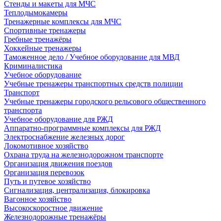
Стенды и макеты для МЧС
Теплодымокамеры
Тренажерные комплексы для МЧС
Спортивные тренажеры
Гребные тренажёры
Хоккейные тренажеры
Таможенное дело / Учебное оборудование для МВД
Криминалистика
Учебное оборудование
Учебные тренажеры транспортных средств полиции
Транспорт
Учебные тренажеры городского рельсового общественного
транспорта
Учебное оборудование для РЖД
Аппаратно-программные комплексы для РЖД
Электроснабжение железных дорог
Локомотивное хозяйство
Охрана труда на железнодорожном транспорте
Организация движения поездов
Организация перевозок
Путь и путевое хозяйство
Сигнализация, централизация, блокировка
Вагонное хозяйство
Высокоскоростное движение
Железнодорожные тренажёры