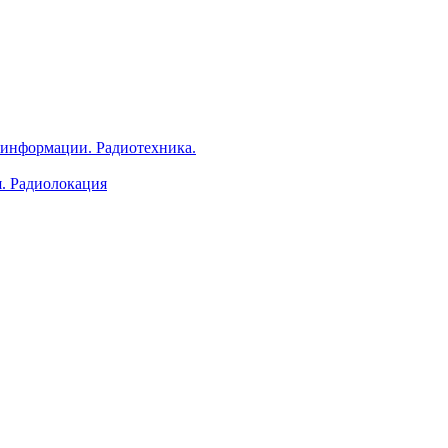
 информации. Радиотехника.
я. Радиолокация