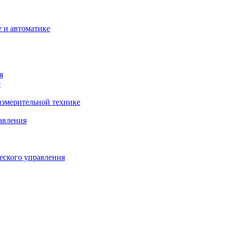
 и автоматике
я
е
змерительной технике
авления
еского управления