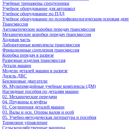
Учебные тренажеры спецтехники
Учебное оборудование для автошкол
Учебное оборудование по ПДД
Учебное оборудование по психофизиологическим основам деят
Трансмиссия
Автоматические коробки передач трансмиссия
Механические коробки передач трансмиссия
Ходовая часть
Лабораторные комплексы трансмиссия
Фрикционные сцепления трансмиссия
Коробка передач в разрезе
Разрезные изделия трансмиссия
Детали машин
Модели деталей машин в разрезе
Дизель ДВС
Бензиновые двигатели
06. Мультимедийные учебные комплексы (ДМ)
Наглядные пособия по деталям машин
02. Механические передачи
04. Пружины и муфты
01. Соединения деталей машин
03. Валы и оси. Опоры валов и осей
05. Учебно-методическая литература и пособия
Тормозное управление
Сельскохозяйственные машины