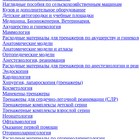
Наглядные пособия по сельскохозяйственным машинам
Кузов и дополнительное оборудование
Детские автогородки и учебные площадки
Медицина. Биоинженерия. Ветеринария.
Акушерство и гинекология
Маммология
Расходные материалы для тренажеров по акушерству и гинеко
Анатомические модели
Анатомические модели и атласы
Ортопедические модели
Анестезиология, реанимация
Расходные материалы для тренажеров по анестезиологии и ре
Эндоскопия
Кардиология
Хирургия, лапароскопия (тренажеры)
Косметология
Манекены-тренажеры
Тренажеры для сердечно-легочной реанимации (СЛР)
Тренажерные комплексы детской серии
Тренажерные комплексы взрослой серии
Неонатология
Офтальмология
Оказание первой помощи
Оториноларингология
Расходные материалы по оториноларингологии