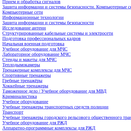
Прием и обработка сигналов
Защита информации и системы безопасности. Компьютерные се
Компьютерные сети
Информационные технологии
Защита информации и системы безопасности
Исследование антенн
Структурированные кабельные системы и электросети
Подготовка профессиональных кадров
Начальная военная подготовка
Учебное оборудование для МЧС
Лабораторное оборудование МЧС
Стенды и макеты для МЧС
Теплодымокамеры
Тренажерные комплексы для МЧС
Спортивные тренажеры
Гребные тренажёры
Хоккейные тренажеры
Таможенное дело / Учебное оборудование для МВД
Криминалистика
Учебное оборудование
Учебные тренажеры транспортных средств полиции
Транспорт
Учебные тренажеры городского рельсового общественного тра
Учебное оборудование для РЖД
Аппаратно-программные комплексы для РЖД