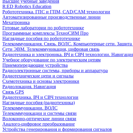
Высшие учебные заведения
R:ED Robotics Education
Робототехника. ГПС и ГПМ, CAD/CAM технологии
Автоматизированные производственные линии
Мехатроника
Готовые лаборатории по робототехнике
Программные комплексы ТехноСИМ Про
Наглядные пособия по робототехнике
Телекоммуникация. Связь. ВОЛС. Компьютерные сети. Защита
Сети ЭВМ. Телекоммуникация, цифровая связь
Радиотехника и электроника. ВЧ и СВЧ технологии. Навигаци
Учебное оборудование по электрическим цепям
Приемопередающие устройства
Радиоэлектронные системы, приборы и аппаратура
Радиотехнические цепи и сигналы
Схемотехника и основы электроники
Радиолокация. Навигация
Связь GPS
Радиотехника. ВЧ и СВЧ технологии
Наглядные пособия (радиотехника)
Телекоммуникации. ВОЛС
Телекоммуникации и системы связи
Волоконно-оптические линии связи
Аналого-цифровое преобразование
Устройства генерирования и формирования сигналов