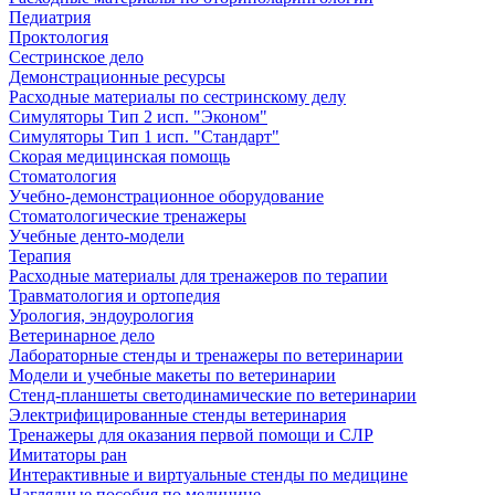
Педиатрия
Проктология
Сестринское дело
Демонстрационные ресурсы
Расходные материалы по сестринскому делу
Симуляторы Тип 2 исп. "Эконом"
Симуляторы Тип 1 исп. "Стандарт"
Скорая медицинская помощь
Стоматология
Учебно-демонстрационное оборудование
Стоматологические тренажеры
Учебные денто-модели
Терапия
Расходные материалы для тренажеров по терапии
Травматология и ортопедия
Урология, эндоурология
Ветеринарное дело
Лабораторные стенды и тренажеры по ветеринарии
Модели и учебные макеты по ветеринарии
Стенд-планшеты светодинамические по ветеринарии
Электрифицированные стенды ветеринария
Тренажеры для оказания первой помощи и СЛР
Имитаторы ран
Интерактивные и виртуальные стенды по медицине
Наглядные пособия по медицине