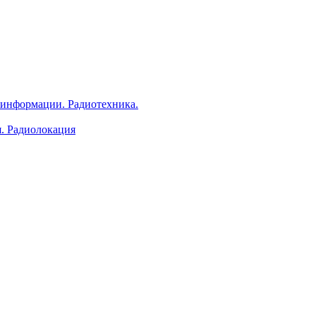
 информации. Радиотехника.
я. Радиолокация