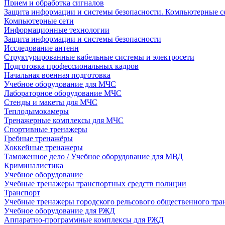
Прием и обработка сигналов
Защита информации и системы безопасности. Компьютерные се
Компьютерные сети
Информационные технологии
Защита информации и системы безопасности
Исследование антенн
Структурированные кабельные системы и электросети
Подготовка профессиональных кадров
Начальная военная подготовка
Учебное оборудование для МЧС
Лабораторное оборудование МЧС
Стенды и макеты для МЧС
Теплодымокамеры
Тренажерные комплексы для МЧС
Спортивные тренажеры
Гребные тренажёры
Хоккейные тренажеры
Таможенное дело / Учебное оборудование для МВД
Криминалистика
Учебное оборудование
Учебные тренажеры транспортных средств полиции
Транспорт
Учебные тренажеры городского рельсового общественного тра
Учебное оборудование для РЖД
Аппаратно-программные комплексы для РЖД