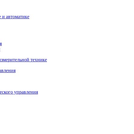
 и автоматике
я
е
змерительной технике
авления
еского управления