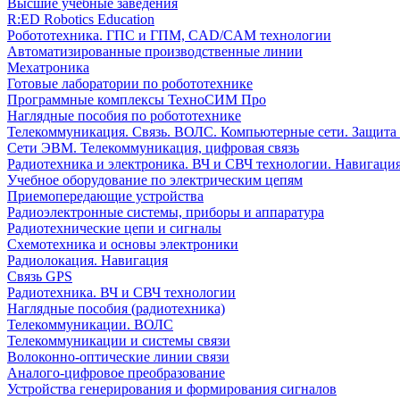
Высшие учебные заведения
R:ED Robotics Education
Робототехника. ГПС и ГПМ, CAD/CAM технологии
Автоматизированные производственные линии
Мехатроника
Готовые лаборатории по робототехнике
Программные комплексы ТехноСИМ Про
Наглядные пособия по робототехнике
Телекоммуникация. Связь. ВОЛС. Компьютерные сети. Защита
Сети ЭВМ. Телекоммуникация, цифровая связь
Радиотехника и электроника. ВЧ и СВЧ технологии. Навигаци
Учебное оборудование по электрическим цепям
Приемопередающие устройства
Радиоэлектронные системы, приборы и аппаратура
Радиотехнические цепи и сигналы
Схемотехника и основы электроники
Радиолокация. Навигация
Связь GPS
Радиотехника. ВЧ и СВЧ технологии
Наглядные пособия (радиотехника)
Телекоммуникации. ВОЛС
Телекоммуникации и системы связи
Волоконно-оптические линии связи
Аналого-цифровое преобразование
Устройства генерирования и формирования сигналов