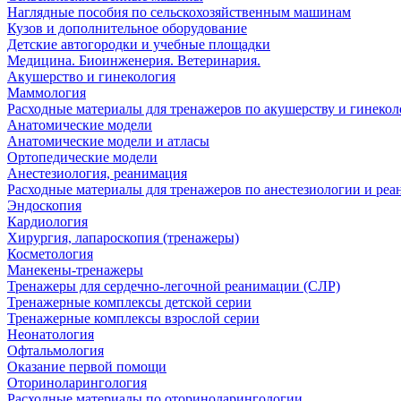
Наглядные пособия по сельскохозяйственным машинам
Кузов и дополнительное оборудование
Детские автогородки и учебные площадки
Медицина. Биоинженерия. Ветеринария.
Акушерство и гинекология
Маммология
Расходные материалы для тренажеров по акушерству и гинеко
Анатомические модели
Анатомические модели и атласы
Ортопедические модели
Анестезиология, реанимация
Расходные материалы для тренажеров по анестезиологии и ре
Эндоскопия
Кардиология
Хирургия, лапароскопия (тренажеры)
Косметология
Манекены-тренажеры
Тренажеры для сердечно-легочной реанимации (СЛР)
Тренажерные комплексы детской серии
Тренажерные комплексы взрослой серии
Неонатология
Офтальмология
Оказание первой помощи
Оториноларингология
Расходные материалы по оториноларингологии