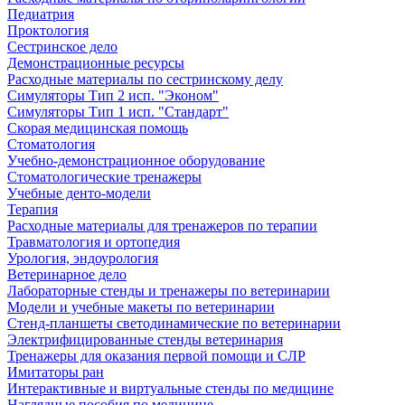
Педиатрия
Проктология
Сестринское дело
Демонстрационные ресурсы
Расходные материалы по сестринскому делу
Симуляторы Тип 2 исп. "Эконом"
Симуляторы Тип 1 исп. "Стандарт"
Скорая медицинская помощь
Стоматология
Учебно-демонстрационное оборудование
Стоматологические тренажеры
Учебные денто-модели
Терапия
Расходные материалы для тренажеров по терапии
Травматология и ортопедия
Урология, эндоурология
Ветеринарное дело
Лабораторные стенды и тренажеры по ветеринарии
Модели и учебные макеты по ветеринарии
Стенд-планшеты светодинамические по ветеринарии
Электрифицированные стенды ветеринария
Тренажеры для оказания первой помощи и СЛР
Имитаторы ран
Интерактивные и виртуальные стенды по медицине
Наглядные пособия по медицине