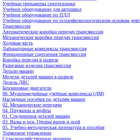
Учебные тренажеры спецтехники
Учебное оборудование для автошкол
Учебное оборудование по ПДД
Учебное оборудование по психофизиологическим основам деят
Трансмиссия
Автоматические коробки передач трансмиссия
Механические коробки передач трансмиссия
Ходовая часть
Лабораторные комплексы трансмиссия
Фрикционные сцепления трансмиссия
Коробка передач в разрезе
Разрезные изделия трансмиссия
Детали машин
Модели деталей машин в разрезе
Дизель ДВС
Бензиновые двигатели
06. Мультимедийные учебные комплексы (ДМ)
Наглядные пособия по деталям машин
02. Механические передачи
04. Пружины и муфты
01. Соединения деталей машин
03. Валы и оси. Опоры валов и осей
05. Учебно-методическая литература и пособия
Тормозное управление
Сельскохозяйственные машины