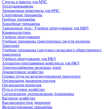
Стенды и макеты для МЧС
Теплодымокамеры
Тренажерные комплексы для МЧС
Спортивные тренажеры
Гребные тренажёры
Хоккейные тренажеры
Таможенное дело / Учебное оборудование для МВД
Криминалистика
Учебное оборудование
Учебные тренажеры транспортных средств полиции
Транспорт
Учебные тренажеры городского рельсового общественного
транспорта
Учебное оборудование для РЖД
Аппаратно-программные комплексы для РЖД
Электроснабжение железных дорог
Локомотивное хозяйство
Охрана труда на железнодорожном транспорте
Организация движения поездов
Организация перевозок
Путь и путевое хозяйство
Сигнализация, централизация, блокировка
Вагонное хозяйство
Высокоскоростное движение
Железнодорожные тренажёры