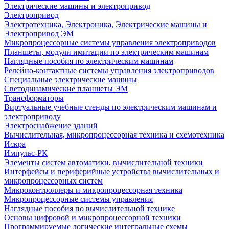
Электрические машины и электропривод
Электропривод
Электротехника, Электроника, Электрические машины и
Электропривод ЭМ
Микропроцессорные системы управления электроприводов
Планшеты, модули имитации по электрическим машинам
Наглядные пособия по электрическим машинам
Релейно-контактные системы управления электроприводов
Специальные электрические машины
Светодинамические планшеты ЭМ
Трансформаторы
Виртуальные учебные стенды по электрическим машинам и
электроприводу
Электроснабжение зданий
Вычислительная, микропроцессорная техника и схемотехника
Искра
Импульс-РК
Элементы систем автоматики, вычислительной техники
Интерфейсы и периферийные устройства вычислительных и
микропроцессорных систем
Микроконтроллеры и микропроцессорная техника
Микропроцессорные системы управления
Наглядные пособия по вычислительной технике
Основы цифровой и микропроцессорной техники
Программируемые логические интегральные схемы