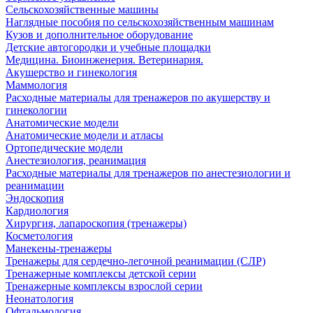
Сельскохозяйственные машины
Наглядные пособия по сельскохозяйственным машинам
Кузов и дополнительное оборудование
Детские автогородки и учебные площадки
Медицина. Биоинженерия. Ветеринария.
Акушерство и гинекология
Маммология
Расходные материалы для тренажеров по акушерству и
гинекологии
Анатомические модели
Анатомические модели и атласы
Ортопедические модели
Анестезиология, реанимация
Расходные материалы для тренажеров по анестезиологии и
реанимации
Эндоскопия
Кардиология
Хирургия, лапароскопия (тренажеры)
Косметология
Манекены-тренажеры
Тренажеры для сердечно-легочной реанимации (СЛР)
Тренажерные комплексы детской серии
Тренажерные комплексы взрослой серии
Неонатология
Офтальмология