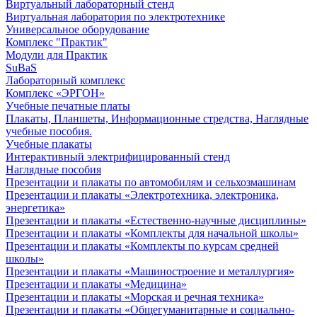
Виртуальный лабораторный стенд
Виртуальная лаборатория по электротехнике
Универсальное оборудование
Комплекс "Практик"
Модули для Практик
SuBaS
Лабораторный комплекс
Комплекс «ЭРГОН»
Учебные печатные платы
Плакаты, Планшеты, Информационные стредства, Наглядные
учебные пособия.
Учебные плакаты
Интерактивный электрифицированный стенд
Наглядные пособия
Презентации и плакаты по автомобилям и сельхозмашинам
Презентации и плакаты «Электротехника, электроника,
энергетика»
Презентации и плакаты «Естественно-научные дисциплины»
Презентации и плакаты «Комплекты для начальной школы»
Презентации и плакаты «Комплекты по курсам средней
школы»
Презентации и плакаты «Машиностроение и металлургия»
Презентации и плакаты «Медицина»
Презентации и плакаты «Морская и речная техника»
Презентации и плакаты «Общегуманитарные и социально-