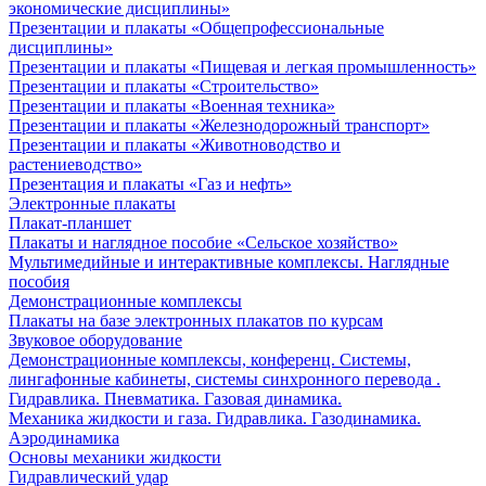
экономические дисциплины»
Презентации и плакаты «Общепрофессиональные
дисциплины»
Презентации и плакаты «Пищевая и легкая промышленность»
Презентации и плакаты «Строительство»
Презентации и плакаты «Военная техника»
Презентации и плакаты «Железнодорожный транспорт»
Презентации и плакаты «Животноводство и
растениеводство»
Презентация и плакаты «Газ и нефть»
Электронные плакаты
Плакат-планшет
Плакаты и наглядное пособие «Сельское хозяйство»
Мультимедийные и интерактивные комплексы. Наглядные
пособия
Демонстрационные комплексы
Плакаты на базе электронных плакатов по курсам
Звуковое оборудование
Демонстрационные комплексы, конференц. Системы,
лингафонные кабинеты, системы синхронного перевода .
Гидравлика. Пневматика. Газовая динамика.
Механика жидкости и газа. Гидравлика. Газодинамика.
Аэродинамика
Основы механики жидкости
Гидравлический удар