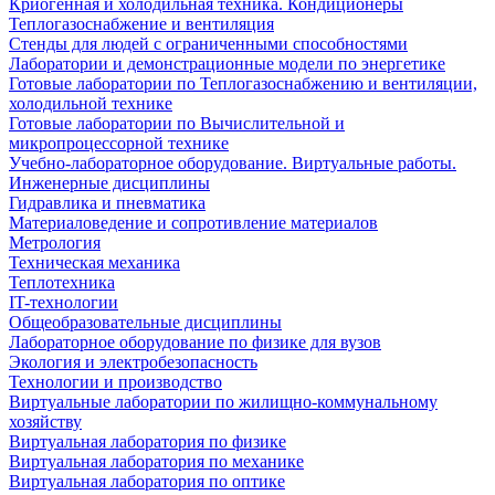
Криогенная и холодильная техника. Кондиционеры
Теплогазоснабжение и вентиляция
Стенды для людей с ограниченными способностями
Лаборатории и демонстрационные модели по энергетике
Готовые лаборатории по Теплогазоснабжению и вентиляции,
холодильной технике
Готовые лаборатории по Вычислительной и
микропроцессорной технике
Учебно-лабораторное оборудование. Виртуальные работы.
Инженерные дисциплины
Гидравлика и пневматика
Материаловедение и сопротивление материалов
Метрология
Техническая механика
Теплотехника
IT-технологии
Общеобразовательные дисциплины
Лабораторное оборудование по физике для вузов
Экология и электробезопасность
Технологии и производство
Виртуальные лаборатории по жилищно-коммунальному
хозяйству
Виртуальная лаборатория по физике
Виртуальная лаборатория по механике
Виртуальная лаборатория по оптике