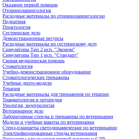
Оказание первой помощи
Оториноларингология
Расходные материалы по оториноларингологии
Педиатрия
Проктология
Сестринское дело
Демонстрационные ресурсы
Расходные материалы по сестринскому делу
Симуляторы Тип 2 исп. "Эконом"
Симуляторы Тип 1 исп. "Стандарт"
Скорая медицинская помощь
Стоматология
Учебно-демонстрационное оборудование
Стоматологические тренажеры
Учебные денто-модели
Терапия
Расходные материалы для тренажеров по терапии
Травматология и ортопедия
Урология, эндоурология
Ветеринарное дело
Лабораторные стенды и тренажеры по ветеринарии
Модели и учебные макеты по ветеринарии
Стенд-планшеты светодинамические по ветеринарии
Электрифицированные стенды ветеринария
Тренажеры для оказания первой помощи и СЛР