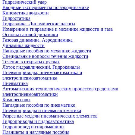
Гидравлический удар
Вводные эксперименты по аэродинамике
Кинематика жидкости
Гидростатика
Гидравлика. Динамические насосы
Измерение в гидравлике и механике жидкости и газа
Основы газовой динамики
Газовая динамика. Аэродинамика
Динамика жидкости
Наглядные пособия по механике жидкости
Специальные вопросы течения жидкости
Течение в открытых руслах
Лоток гидравлический. Гидроканалы
Пневмоприводы, пневмоавтоматика и
электропневмоавтоматика
Пневматика
Автоматизация технологических процессов средствами
электропневмоавтоматики
Компрессоры
Наглядные пособия по пневматике
Пневмоприводы и пневмоавтоматика
Разрезные модели пневматических элементов
Гидроприводы и гидроавтоматика
Гидропривод и гидромашины
Планшеты и наглядные пособия