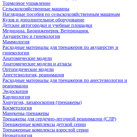
Тормозное управление
Сельскохозяйственные машины
Наглядные пособия по сельскохозяйственным машинам
Кузов и дополнительное оборудование
Детские автогородки и учебные площадки
Медицина. Биоинженерия. Ветеринария.
Акушерство и гинекология
Маммология
Расходные материалы для тренажеров по акушерству и
гинекологии
Анатомические модели
Анатомические модели и атласы
Ортопедические модели
Анестезиология, реанимация
Расходные материалы для тренажеров по анестезиологии и
реанимации
Эндоскопия
Кардиология
Хирургия, лапароскопия (тренажеры)
Косметология
Манекены-тренажеры
Тренажеры для сердечно-легочной реанимации (СЛР)
Тренажерные комплексы детской серии
Тренажерные комплексы взрослой серии
Неонатология