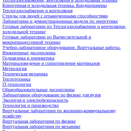
Теплогазоснабжение, вентиляция и холодильная техника
Криогенная и холодильная техника. Кондиционеры
Теплогазоснабжение и вентиляция
Стенды для людей с ограниченными способностями
Лаборатории и демонстрационные модели по энергетике
Готовые лаборатории по Теплогазоснабжению и вентиляции,
холодильной технике
Готовые лаборатории по Вычислительной и
микропроцессорной технике
Учебно-лабораторное оборудование. Виртуальные работы.
Инженерные дисциплины
Гидравлика и пневматика
Материаловедение и сопротивление материалов
Метрология
Техническая механика
Теплотехника
IT-технологии
Общеобразовательные дисциплины
Лабораторное оборудование по физике для вузов
Экология и электробезопасность
Технологии и производство
Виртуальные лаборатории по жилищно-коммунальному
хозяйству
Виртуальная лаборатория по физике
Виртуальная лаборатория по механике