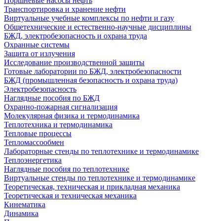
Поршневые насосы нефть
Транспортировка и хранение нефти
Виртуальные учебные комплексы по нефти и газу
Общетехнические и естественно-научные дисциплины
БЖД, электробезопасность и охрана труда
Охранные системы
Защита от излучения
Исследование производственной защиты
Готовые лаборатории по БЖД, электробезопасности
БЖД (промышленная безопасность и охрана труда)
Электробезопасность
Наглядные пособия по БЖД
Охранно-пожарная сигнализация
Молекулярная физика и термодинамика
Теплотехника и термодинамика
Тепловые процессы
Тепломассообмен
Лабораторные стенды по теплотехнике и термодинамике
Теплоэнергетика
Наглядные пособия по теплотехнике
Виртуальные стенды по теплотехнике и термодинамике
Теоретическая, техническая и прикладная механика
Теоретическая и техническая механика
Кинематика
Динамика