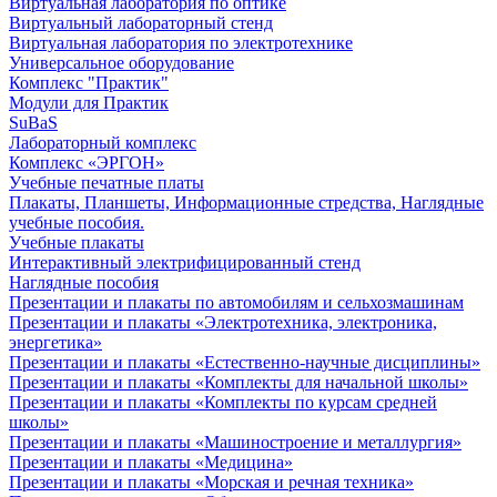
Виртуальная лаборатория по оптике
Виртуальный лабораторный стенд
Виртуальная лаборатория по электротехнике
Универсальное оборудование
Комплекс "Практик"
Модули для Практик
SuBaS
Лабораторный комплекс
Комплекс «ЭРГОН»
Учебные печатные платы
Плакаты, Планшеты, Информационные стредства, Наглядные
учебные пособия.
Учебные плакаты
Интерактивный электрифицированный стенд
Наглядные пособия
Презентации и плакаты по автомобилям и сельхозмашинам
Презентации и плакаты «Электротехника, электроника,
энергетика»
Презентации и плакаты «Естественно-научные дисциплины»
Презентации и плакаты «Комплекты для начальной школы»
Презентации и плакаты «Комплекты по курсам средней
школы»
Презентации и плакаты «Машиностроение и металлургия»
Презентации и плакаты «Медицина»
Презентации и плакаты «Морская и речная техника»