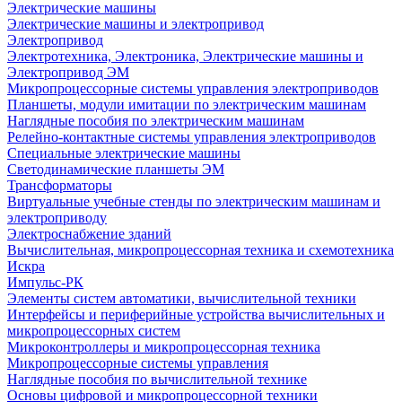
Электрические машины
Электрические машины и электропривод
Электропривод
Электротехника, Электроника, Электрические машины и
Электропривод ЭМ
Микропроцессорные системы управления электроприводов
Планшеты, модули имитации по электрическим машинам
Наглядные пособия по электрическим машинам
Релейно-контактные системы управления электроприводов
Специальные электрические машины
Светодинамические планшеты ЭМ
Трансформаторы
Виртуальные учебные стенды по электрическим машинам и
электроприводу
Электроснабжение зданий
Вычислительная, микропроцессорная техника и схемотехника
Искра
Импульс-РК
Элементы систем автоматики, вычислительной техники
Интерфейсы и периферийные устройства вычислительных и
микропроцессорных систем
Микроконтроллеры и микропроцессорная техника
Микропроцессорные системы управления
Наглядные пособия по вычислительной технике
Основы цифровой и микропроцессорной техники