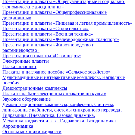
Презентации и плакаты «Общегуманитарные и социально-
экономические дисциплины»
Презентации и плакаты «Общепрофессиональные
дисциплины»
Презентации и плакаты «Пищевая и легкая промышленность»
Презентации и плакаты «Строительство»
Презентации и плакаты «Военная техника»
Презентации и плакаты «Железнодорожный транспорт»
Презентации и плакаты «Животноводство и
растениеводство»
Презентация и плакаты «Газ и нефть»
Электронные плакаты
Плакат-планшет
Плакаты и наглядное пособие «Сельское хозяйство»
Мультимедийные и интерактивные комплексы. Наглядные
пособия
Демонстрационные комплексы
Плакаты на базе электронных плакатов по курсам
Звуковое оборудование
Демонстрационные комплексы, конференц. Системы,
лингафонные кабинеты, системы синхронного перевода .
Гидравлика. Пневматика. Газовая динамика.
Механика жидкости и газа. Гидравлика. Газодинамика.
Аэродинамика
Основы механики жидкости