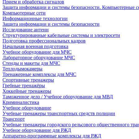
Прием и обработка сигналов
Защита информации и системы безопасности. Компьютерные се
Компьютерные сети
Информационные технологии
Защита информации и системы безопасности
Исследование антенн
Структурированные кабельные системы и электросети
Подготовка профессиональных кадров
Начальная военная подготовка
Учебное оборудование для МЧС
Лабораторное оборудование МЧС
Стенды и макеты для МЧС
Теплодымокамеры
Тренажерные комплексы для МЧС
Спортивные тренажеры
Гребные тренажёры
Хоккейные тренажеры
Таможенное дело / Учебное оборудование для МВД
Криминалистика
Учебное оборудование
Учебные тренажеры транспортных средств полиции
Транспорт
Учебные тренажеры городского рельсового общественного тра
Учебное оборудование для РЖД
Аппаратно-программные комплексы для РЖД