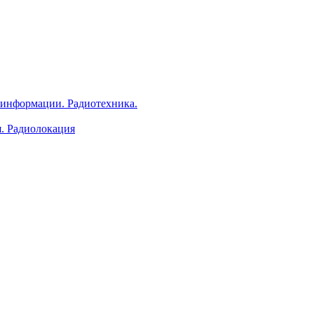
 информации. Радиотехника.
я. Радиолокация