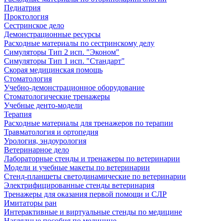
Педиатрия
Проктология
Сестринское дело
Демонстрационные ресурсы
Расходные материалы по сестринскому делу
Симуляторы Тип 2 исп. "Эконом"
Симуляторы Тип 1 исп. "Стандарт"
Скорая медицинская помощь
Стоматология
Учебно-демонстрационное оборудование
Стоматологические тренажеры
Учебные денто-модели
Терапия
Расходные материалы для тренажеров по терапии
Травматология и ортопедия
Урология, эндоурология
Ветеринарное дело
Лабораторные стенды и тренажеры по ветеринарии
Модели и учебные макеты по ветеринарии
Стенд-планшеты светодинамические по ветеринарии
Электрифицированные стенды ветеринария
Тренажеры для оказания первой помощи и СЛР
Имитаторы ран
Интерактивные и виртуальные стенды по медицине
Наглядные пособия по медицине