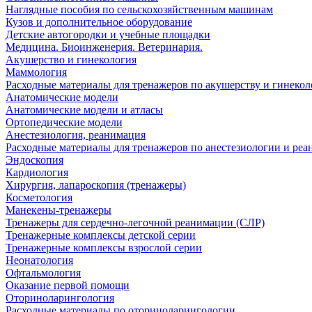
Наглядные пособия по сельскохозяйственным машинам
Кузов и дополнительное оборудование
Детские автогородки и учебные площадки
Медицина. Биоинженерия. Ветеринария.
Акушерство и гинекология
Маммология
Расходные материалы для тренажеров по акушерству и гинеко
Анатомические модели
Анатомические модели и атласы
Ортопедические модели
Анестезиология, реанимация
Расходные материалы для тренажеров по анестезиологии и ре
Эндоскопия
Кардиология
Хирургия, лапароскопия (тренажеры)
Косметология
Манекены-тренажеры
Тренажеры для сердечно-легочной реанимации (СЛР)
Тренажерные комплексы детской серии
Тренажерные комплексы взрослой серии
Неонатология
Офтальмология
Оказание первой помощи
Оториноларингология
Расходные материалы по оториноларингологии