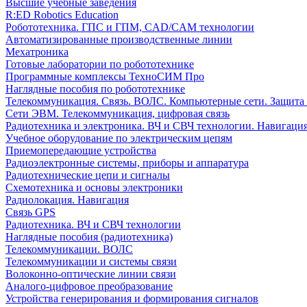
Высшие учебные заведения
R:ED Robotics Education
Робототехника. ГПС и ГПМ, CAD/CAM технологии
Автоматизированные производственные линии
Мехатроника
Готовые лаборатории по робототехнике
Программные комплексы ТехноСИМ Про
Наглядные пособия по робототехнике
Телекоммуникация. Связь. ВОЛС. Компьютерные сети. Защита
Сети ЭВМ. Телекоммуникация, цифровая связь
Радиотехника и электроника. ВЧ и СВЧ технологии. Навигаци
Учебное оборудование по электрическим цепям
Приемопередающие устройства
Радиоэлектронные системы, приборы и аппаратура
Радиотехнические цепи и сигналы
Схемотехника и основы электроники
Радиолокация. Навигация
Связь GPS
Радиотехника. ВЧ и СВЧ технологии
Наглядные пособия (радиотехника)
Телекоммуникации. ВОЛС
Телекоммуникации и системы связи
Волоконно-оптические линии связи
Аналого-цифровое преобразование
Устройства генерирования и формирования сигналов