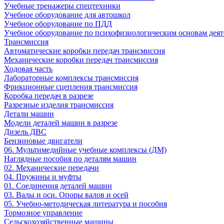
Учебные тренажеры спецтехники
Учебное оборудование для автошкол
Учебное оборудование по ПДД
Учебное оборудование по психофизиологическим основам деят
Трансмиссия
Автоматические коробки передач трансмиссия
Механические коробки передач трансмиссия
Ходовая часть
Лабораторные комплексы трансмиссия
Фрикционные сцепления трансмиссия
Коробка передач в разрезе
Разрезные изделия трансмиссия
Детали машин
Модели деталей машин в разрезе
Дизель ДВС
Бензиновые двигатели
06. Мультимедийные учебные комплексы (ДМ)
Наглядные пособия по деталям машин
02. Механические передачи
04. Пружины и муфты
01. Соединения деталей машин
03. Валы и оси. Опоры валов и осей
05. Учебно-методическая литература и пособия
Тормозное управление
Сельскохозяйственные машины