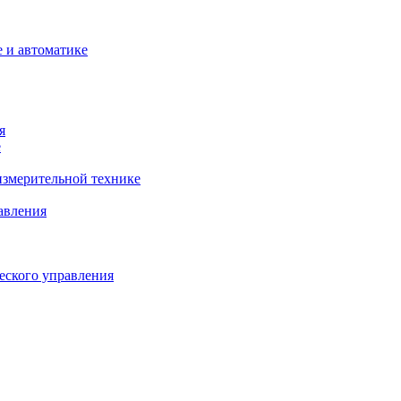
 и автоматике
я
е
змерительной технике
авления
еского управления