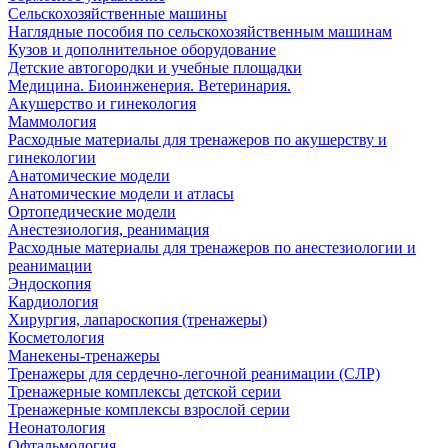
Сельскохозяйственные машины
Наглядные пособия по сельскохозяйственным машинам
Кузов и дополнительное оборудование
Детские автогородки и учебные площадки
Медицина. Биоинженерия. Ветеринария.
Акушерство и гинекология
Маммология
Расходные материалы для тренажеров по акушерству и
гинекологии
Анатомические модели
Анатомические модели и атласы
Ортопедические модели
Анестезиология, реанимация
Расходные материалы для тренажеров по анестезиологии и
реанимации
Эндоскопия
Кардиология
Хирургия, лапароскопия (тренажеры)
Косметология
Манекены-тренажеры
Тренажеры для сердечно-легочной реанимации (СЛР)
Тренажерные комплексы детской серии
Тренажерные комплексы взрослой серии
Неонатология
Офтальмология