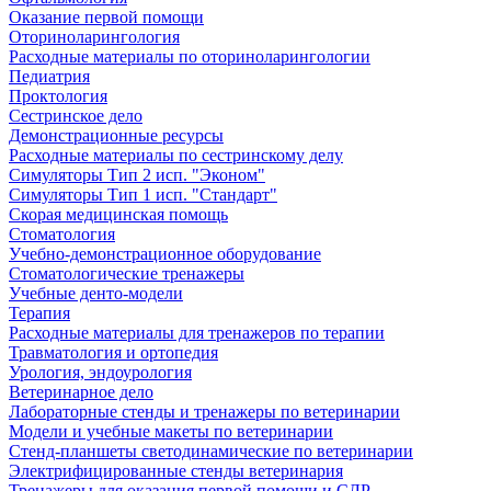
Оказание первой помощи
Оториноларингология
Расходные материалы по оториноларингологии
Педиатрия
Проктология
Сестринское дело
Демонстрационные ресурсы
Расходные материалы по сестринскому делу
Симуляторы Тип 2 исп. "Эконом"
Симуляторы Тип 1 исп. "Стандарт"
Скорая медицинская помощь
Стоматология
Учебно-демонстрационное оборудование
Стоматологические тренажеры
Учебные денто-модели
Терапия
Расходные материалы для тренажеров по терапии
Травматология и ортопедия
Урология, эндоурология
Ветеринарное дело
Лабораторные стенды и тренажеры по ветеринарии
Модели и учебные макеты по ветеринарии
Стенд-планшеты светодинамические по ветеринарии
Электрифицированные стенды ветеринария
Тренажеры для оказания первой помощи и СЛР