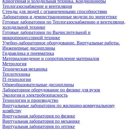
Криогенная и холодильная техника. Кондиционеры
Теплогазоснабжение и вентиляция
Стенды для людей с ограниченными способностями
Лаборатории и демонстрационные модели по энергетике
Готовые лаборатории по Теплогазоснабжению и вентиляции,
холодильной технике
Готовые лаборатории по Вычислительной и
микропроцессорной технике
Учебно-лабораторное оборудование. Виртуальные работы.
Инженерные дисциплины
Гидравлика и пневматика
Материаловедение и сопротивление материалов
Метрология
Техническая механика
Теплотехника
IT-технологии
Общеобразовательные дисциплины
Лабораторное оборудование по физике для вузов
Экология и электробезопасность
Технологии и производство
Виртуальные лаборатории по жилищно-коммунальному
хозяйству
Виртуальная лаборатория по физике
Виртуальная лаборатория по механике
Виртуальная лаборатория по оптике