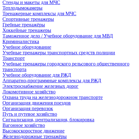
Стенды и макеты для МЧС
Теплодымокамеры
Тренажерные комплексы для МЧС
Спортивные тренажеры
Гребные тренажёры
Хоккейные тренажеры
Таможенное дело / Учебное оборудование для МВД
Криминалистика
Учебное оборудование
Учебные тренажеры транспортных средств полиции
Транспорт
Учебные тренажеры городского рельсового общественного
транспорта
Учебное оборудование для РЖД
Аппаратно-программные комплексы для РЖД
Электроснабжение железных дорог
Локомотивное хозяйство
Охрана труда на железнодорожном транспорте
Организация движения поездов
Организация перевозок
Путь и путевое хозяйство
Сигнализация, централизация, блокировка
Вагонное хозяйство
Высокоскоростное движение
Железнодорожные тренажёры