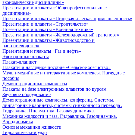
экономические дисциплины»
Презентации и плакаты «Общепрофессиональные
дисциплины»
Презентации и плакаты «Пищевая и легкая промышленность»
Презентации и плакаты «Строительство»
Презентации и плакаты «Военная техника»
Презентации и плакаты «Железнодорожный транспорт»
Презентации и плакаты «Животноводство и
растениеводство»
Презентация и плакаты «Газ и нефть»
Электронные плакаты
Плакат-планшет
Плакаты и наглядное пособие «Сельское хозяйство»
Мультимедийные и интерактивные комплексы. Наглядные
пособия
Демонстрационные комплексы
Плакаты на базе электронных плакатов по курсам
Звуковое оборудование
Демонстрационные комплексы, конференц. Системы,
лингафонные кабинеты, системы синхронного перевода .
Гидравлика. Пневматика. Газовая динамика.
Механика жидкости и газа. Гидравлика. Газодинамика.
Аэродинамика
Основы механики жидкости
Гидравлический удар