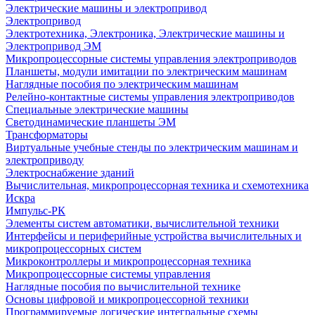
Электрические машины и электропривод
Электропривод
Электротехника, Электроника, Электрические машины и
Электропривод ЭМ
Микропроцессорные системы управления электроприводов
Планшеты, модули имитации по электрическим машинам
Наглядные пособия по электрическим машинам
Релейно-контактные системы управления электроприводов
Специальные электрические машины
Светодинамические планшеты ЭМ
Трансформаторы
Виртуальные учебные стенды по электрическим машинам и
электроприводу
Электроснабжение зданий
Вычислительная, микропроцессорная техника и схемотехника
Искра
Импульс-РК
Элементы систем автоматики, вычислительной техники
Интерфейсы и периферийные устройства вычислительных и
микропроцессорных систем
Микроконтроллеры и микропроцессорная техника
Микропроцессорные системы управления
Наглядные пособия по вычислительной технике
Основы цифровой и микропроцессорной техники
Программируемые логические интегральные схемы