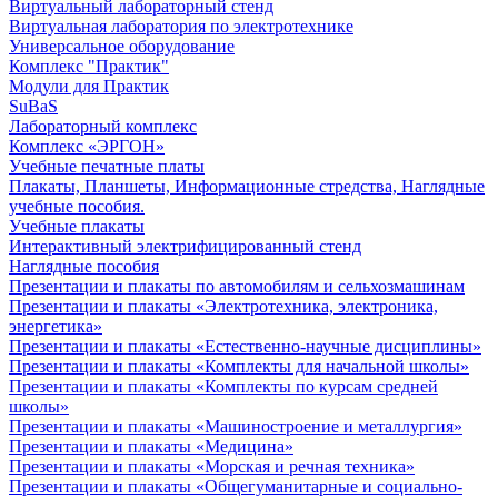
Виртуальный лабораторный стенд
Виртуальная лаборатория по электротехнике
Универсальное оборудование
Комплекс "Практик"
Модули для Практик
SuBaS
Лабораторный комплекс
Комплекс «ЭРГОН»
Учебные печатные платы
Плакаты, Планшеты, Информационные стредства, Наглядные
учебные пособия.
Учебные плакаты
Интерактивный электрифицированный стенд
Наглядные пособия
Презентации и плакаты по автомобилям и сельхозмашинам
Презентации и плакаты «Электротехника, электроника,
энергетика»
Презентации и плакаты «Естественно-научные дисциплины»
Презентации и плакаты «Комплекты для начальной школы»
Презентации и плакаты «Комплекты по курсам средней
школы»
Презентации и плакаты «Машиностроение и металлургия»
Презентации и плакаты «Медицина»
Презентации и плакаты «Морская и речная техника»
Презентации и плакаты «Общегуманитарные и социально-