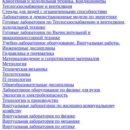
Криогенная и холодильная техника. Кондиционеры
Теплогазоснабжение и вентиляция
Стенды для людей с ограниченными способностями
Лаборатории и демонстрационные модели по энергетике
Готовые лаборатории по Теплогазоснабжению и вентиляции,
холодильной технике
Готовые лаборатории по Вычислительной и
микропроцессорной технике
Учебно-лабораторное оборудование. Виртуальные работы.
Инженерные дисциплины
Гидравлика и пневматика
Материаловедение и сопротивление материалов
Метрология
Техническая механика
Теплотехника
IT-технологии
Общеобразовательные дисциплины
Лабораторное оборудование по физике для вузов
Экология и электробезопасность
Технологии и производство
Виртуальные лаборатории по жилищно-коммунальному
хозяйству
Виртуальная лаборатория по физике
Виртуальная лаборатория по механике
Виртуальная лаборатория по оптике