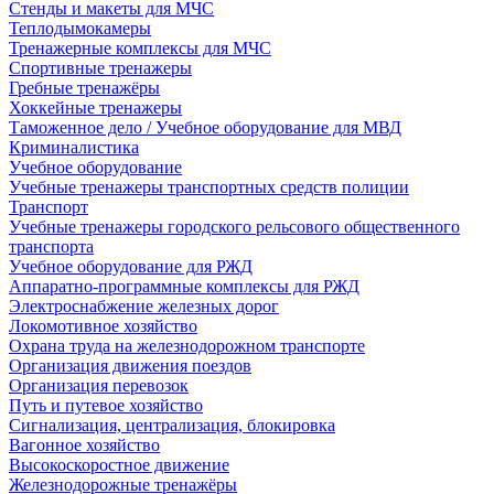
Стенды и макеты для МЧС
Теплодымокамеры
Тренажерные комплексы для МЧС
Спортивные тренажеры
Гребные тренажёры
Хоккейные тренажеры
Таможенное дело / Учебное оборудование для МВД
Криминалистика
Учебное оборудование
Учебные тренажеры транспортных средств полиции
Транспорт
Учебные тренажеры городского рельсового общественного
транспорта
Учебное оборудование для РЖД
Аппаратно-программные комплексы для РЖД
Электроснабжение железных дорог
Локомотивное хозяйство
Охрана труда на железнодорожном транспорте
Организация движения поездов
Организация перевозок
Путь и путевое хозяйство
Сигнализация, централизация, блокировка
Вагонное хозяйство
Высокоскоростное движение
Железнодорожные тренажёры