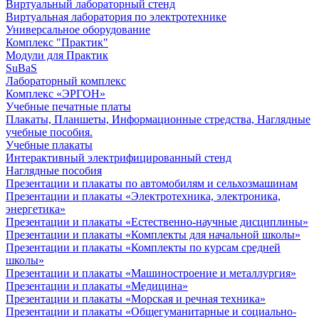
Виртуальный лабораторный стенд
Виртуальная лаборатория по электротехнике
Универсальное оборудование
Комплекс "Практик"
Модули для Практик
SuBaS
Лабораторный комплекс
Комплекс «ЭРГОН»
Учебные печатные платы
Плакаты, Планшеты, Информационные стредства, Наглядные
учебные пособия.
Учебные плакаты
Интерактивный электрифицированный стенд
Наглядные пособия
Презентации и плакаты по автомобилям и сельхозмашинам
Презентации и плакаты «Электротехника, электроника,
энергетика»
Презентации и плакаты «Естественно-научные дисциплины»
Презентации и плакаты «Комплекты для начальной школы»
Презентации и плакаты «Комплекты по курсам средней
школы»
Презентации и плакаты «Машиностроение и металлургия»
Презентации и плакаты «Медицина»
Презентации и плакаты «Морская и речная техника»
Презентации и плакаты «Общегуманитарные и социально-