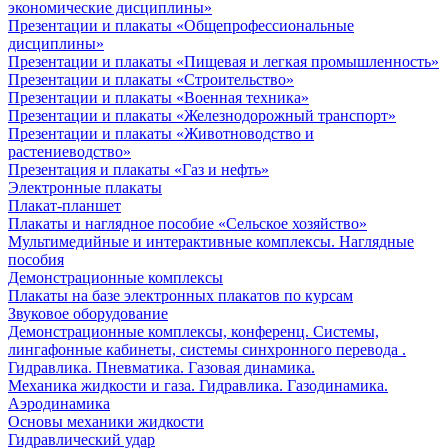
экономические дисциплины»
Презентации и плакаты «Общепрофессиональные
дисциплины»
Презентации и плакаты «Пищевая и легкая промышленность»
Презентации и плакаты «Строительство»
Презентации и плакаты «Военная техника»
Презентации и плакаты «Железнодорожный транспорт»
Презентации и плакаты «Животноводство и
растениеводство»
Презентация и плакаты «Газ и нефть»
Электронные плакаты
Плакат-планшет
Плакаты и наглядное пособие «Сельское хозяйство»
Мультимедийные и интерактивные комплексы. Наглядные
пособия
Демонстрационные комплексы
Плакаты на базе электронных плакатов по курсам
Звуковое оборудование
Демонстрационные комплексы, конференц. Системы,
лингафонные кабинеты, системы синхронного перевода .
Гидравлика. Пневматика. Газовая динамика.
Механика жидкости и газа. Гидравлика. Газодинамика.
Аэродинамика
Основы механики жидкости
Гидравлический удар