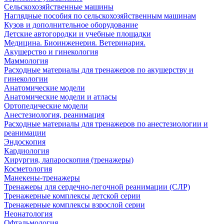
Сельскохозяйственные машины
Наглядные пособия по сельскохозяйственным машинам
Кузов и дополнительное оборудование
Детские автогородки и учебные площадки
Медицина. Биоинженерия. Ветеринария.
Акушерство и гинекология
Маммология
Расходные материалы для тренажеров по акушерству и
гинекологии
Анатомические модели
Анатомические модели и атласы
Ортопедические модели
Анестезиология, реанимация
Расходные материалы для тренажеров по анестезиологии и
реанимации
Эндоскопия
Кардиология
Хирургия, лапароскопия (тренажеры)
Косметология
Манекены-тренажеры
Тренажеры для сердечно-легочной реанимации (СЛР)
Тренажерные комплексы детской серии
Тренажерные комплексы взрослой серии
Неонатология
Офтальмология