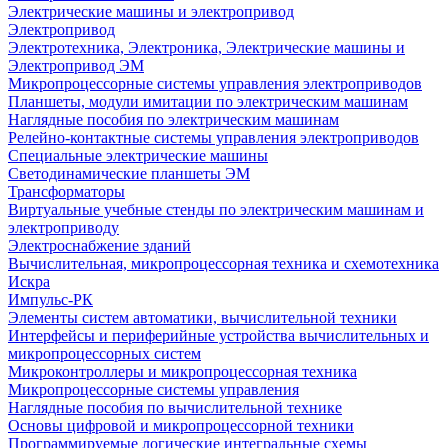
Электрические машины и электропривод
Электропривод
Электротехника, Электроника, Электрические машины и
Электропривод ЭМ
Микропроцессорные системы управления электроприводов
Планшеты, модули имитации по электрическим машинам
Наглядные пособия по электрическим машинам
Релейно-контактные системы управления электроприводов
Специальные электрические машины
Светодинамические планшеты ЭМ
Трансформаторы
Виртуальные учебные стенды по электрическим машинам и
электроприводу
Электроснабжение зданий
Вычислительная, микропроцессорная техника и схемотехника
Искра
Импульс-РК
Элементы систем автоматики, вычислительной техники
Интерфейсы и периферийные устройства вычислительных и
микропроцессорных систем
Микроконтроллеры и микропроцессорная техника
Микропроцессорные системы управления
Наглядные пособия по вычислительной технике
Основы цифровой и микропроцессорной техники
Программируемые логические интегральные схемы