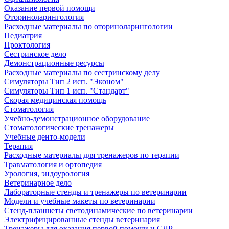
Оказание первой помощи
Оториноларингология
Расходные материалы по оториноларингологии
Педиатрия
Проктология
Сестринское дело
Демонстрационные ресурсы
Расходные материалы по сестринскому делу
Симуляторы Тип 2 исп. "Эконом"
Симуляторы Тип 1 исп. "Стандарт"
Скорая медицинская помощь
Стоматология
Учебно-демонстрационное оборудование
Стоматологические тренажеры
Учебные денто-модели
Терапия
Расходные материалы для тренажеров по терапии
Травматология и ортопедия
Урология, эндоурология
Ветеринарное дело
Лабораторные стенды и тренажеры по ветеринарии
Модели и учебные макеты по ветеринарии
Стенд-планшеты светодинамические по ветеринарии
Электрифицированные стенды ветеринария
Тренажеры для оказания первой помощи и СЛР