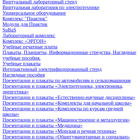
Виртуальный лабораторный стенд
Виртуальная лаборатория по электротехнике
Универсальное оборудование
Комплекс "Практик"
Модули для Практик
SuBaS
Лабораторный комплекс
Комплекс «ЭРГОН»
Учебные печатные платы
Плакаты, Планшеты, Информационные стредства, Наглядные
учебные пособия.
Учебные плакаты
Интерактивный электрифицированный стенд
Наглядные пособия
Презентации и плакаты по автомобилям и сельхозмашинам
Презентации и плакаты «Электротехника, электроника,
энергетика»
Презентации и плакаты «Естественно-научные дисциплины»
Презентации и плакаты «Комплекты для начальной школы»
Презентации и плакаты «Комплекты по курсам средней
школы»
Презентации и плакаты «Машиностроение и металлургия»
Презентации и плакаты «Медицина»
Презентации и плакаты «Морская и речная техника»
Презентации и плакаты «Общегуманитарные и социально-