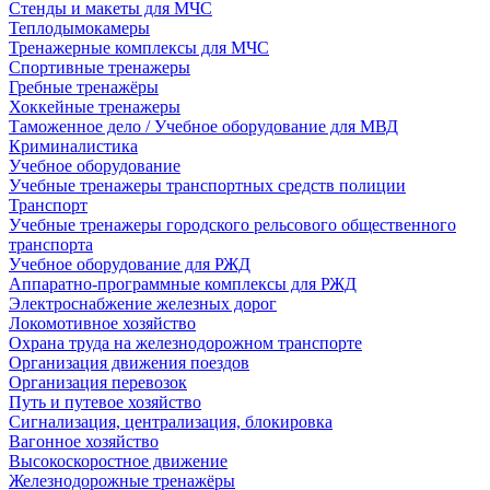
Стенды и макеты для МЧС
Теплодымокамеры
Тренажерные комплексы для МЧС
Спортивные тренажеры
Гребные тренажёры
Хоккейные тренажеры
Таможенное дело / Учебное оборудование для МВД
Криминалистика
Учебное оборудование
Учебные тренажеры транспортных средств полиции
Транспорт
Учебные тренажеры городского рельсового общественного
транспорта
Учебное оборудование для РЖД
Аппаратно-программные комплексы для РЖД
Электроснабжение железных дорог
Локомотивное хозяйство
Охрана труда на железнодорожном транспорте
Организация движения поездов
Организация перевозок
Путь и путевое хозяйство
Сигнализация, централизация, блокировка
Вагонное хозяйство
Высокоскоростное движение
Железнодорожные тренажёры