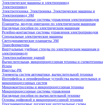
Электрические машины и электропривод
Электропривод
Электротехника, Электроника, Электрические машины и
Электропривод ЭМ
Микропроцессорные системы управления электроприводов
Планшеты, модули имитации по электрическим машинам
Наглядные пособия по электрическим машинам
Релейно-контактные системы управления электроприводов
Специальные электрические машины
Светодинамические планшеты ЭМ
Трансформаторы
Виртуальные учебные стенды по электрическим машинам и
электроприводу
Электроснабжение зданий
Вычислительная, микропроцессорная техника и схемотехника
Искра
Импульс-РК
Элементы систем автоматики, вычислительной техники
Интерфейсы и периферийные устройства вычислительных и
микропроцессорных систем
Микроконтроллеры и микропроцессорная техника
Микропроцессорные системы управления
Наглядные пособия по вычислительной технике
Основы цифровой и микропроцессорной техники
Программируемые логические интегральные схемы