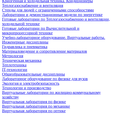
Криогенная и холодильная техника. Кондиционеры
Теплогазоснабжение и вентиляция
Стенды для людей с ограниченными способностями
Лаборатории и демонстрационные модели по энергетике
Готовые лаборатории по Теплогазоснабжению и вентиляции,
холодильной технике
Готовые лаборатории по Вычислительной и
микропроцессорной технике
Учебно-лабораторное оборудование. Виртуальные работы.
Инженерные дисциплины
Гидравлика и пневматика
Материаловедение и сопротивление материалов
Метрология
Техническая механика
Теплотехника
IT-технологии
Общеобразовательные дисциплины
Лабораторное оборудование по физике для вузов
Экология и электробезопасность
Технологии и производство
Виртуальные лаборатории по жилищно-коммунальному
хозяйству
Виртуальная лаборатория по физике
Виртуальная лаборатория по механике
Виртуальная лаборатория по оптике