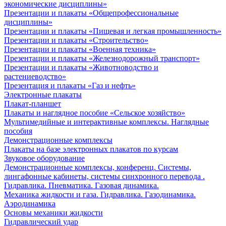
экономические дисциплины»
Презентации и плакаты «Общепрофессиональные
дисциплины»
Презентации и плакаты «Пищевая и легкая промышленность»
Презентации и плакаты «Строительство»
Презентации и плакаты «Военная техника»
Презентации и плакаты «Железнодорожный транспорт»
Презентации и плакаты «Животноводство и
растениеводство»
Презентация и плакаты «Газ и нефть»
Электронные плакаты
Плакат-планшет
Плакаты и наглядное пособие «Сельское хозяйство»
Мультимедийные и интерактивные комплексы. Наглядные
пособия
Демонстрационные комплексы
Плакаты на базе электронных плакатов по курсам
Звуковое оборудование
Демонстрационные комплексы, конференц. Системы,
лингафонные кабинеты, системы синхронного перевода .
Гидравлика. Пневматика. Газовая динамика.
Механика жидкости и газа. Гидравлика. Газодинамика.
Аэродинамика
Основы механики жидкости
Гидравлический удар