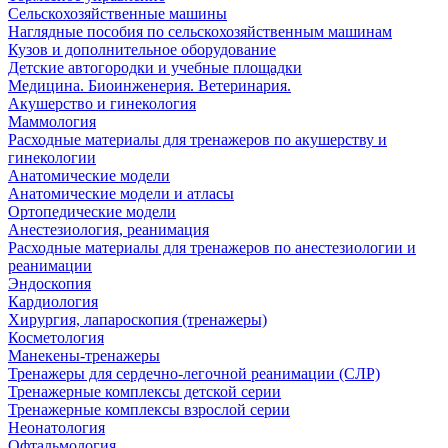
Сельскохозяйственные машины
Наглядные пособия по сельскохозяйственным машинам
Кузов и дополнительное оборудование
Детские автогородки и учебные площадки
Медицина. Биоинженерия. Ветеринария.
Акушерство и гинекология
Маммология
Расходные материалы для тренажеров по акушерству и
гинекологии
Анатомические модели
Анатомические модели и атласы
Ортопедические модели
Анестезиология, реанимация
Расходные материалы для тренажеров по анестезиологии и
реанимации
Эндоскопия
Кардиология
Хирургия, лапароскопия (тренажеры)
Косметология
Манекены-тренажеры
Тренажеры для сердечно-легочной реанимации (СЛР)
Тренажерные комплексы детской серии
Тренажерные комплексы взрослой серии
Неонатология
Офтальмология