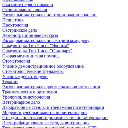
Оказание первой помощи
Оториноларингология
Расходные материалы по оториноларингологии
Педиатрия
Проктология
Сестринское дело
Демонстрационные ресурсы
Расходные материалы по сестринскому делу
Симуляторы Тип 2 исп. "Эконом"
Симуляторы Тип 1 исп. "Стандарт"
Скорая медицинская помощь
Стоматология
Учебно-демонстрационное оборудование
Стоматологические тренажеры
Учебные денто-модели
Терапия
Расходные материалы для тренажеров по терапии
Травматология и ортопедия
Урология, эндоурология
Ветеринарное дело
Лабораторные стенды и тренажеры по ветеринарии
Модели и учебные макеты по ветеринарии
Стенд-планшеты светодинамические по ветеринарии
Электрифицированные стенды ветеринария
Тренажеры для оказания первой помощи и СЛР