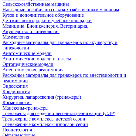
Сельскохозяйственные машины
Наглядные пособия по сельскохозяйственным машинам
Кузов и дополнительное оборудование
Детские автогородки и учебные площадки
Медицина. Биоинженерия. Ветеринария.
Акушерство и гинекология
Маммология
Расходные материалы для тренажеров по акушерству и
гинекологии
Анатомические модели
Анатомические модели и атласы
Ортопедические модели
Анестезиология, реанимация
Расходные материалы для тренажеров по анестезиологии и
реанимации
Эндоскопия
Кардиология
Хирургия, лапароскопия (тренажеры)
Косметология
Манекены-тренажеры
Тренажеры для сердечно-легочной реанимации (СЛР)
Тренажерные комплексы детской серии
Тренажерные комплексы взрослой серии
Неонатология
Офтальмология