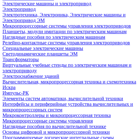
Электрические машины и электропривод
Электропривод
Электротехника, Электроника, Электрические машины и
Электропривод ЭМ
Микропроцессорные системы управления электроприводов
Планшеты, модули имитации по электрическим машинам
Наглядные пособия по электрическим машинам
Релейно-контактные системы управления электроприводов
Специальные электрические машины
Светодинамические планшеты ЭМ
Трансформаторы
Виртуальные учебные стенды по электрическим машинам и
электроприводу
Электроснабжение зданий
Вычислительная, микропроцессорная техника и схемотехника
Искра
Импульс-РК
Элементы систем автоматики, вычислительной техники
Интерфейсы и периферийные устройства вычислительных и
микропроцессорных систем
Микроконтроллеры и микропроцессорная техника
Микропроцессорные системы управления
Наглядные пособия по вычислительной технике
Основы цифровой и микропроцессорной техники
Программируемые логические интегральные схемы