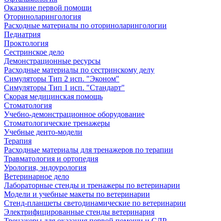
Оказание первой помощи
Оториноларингология
Расходные материалы по оториноларингологии
Педиатрия
Проктология
Сестринское дело
Демонстрационные ресурсы
Расходные материалы по сестринскому делу
Симуляторы Тип 2 исп. "Эконом"
Симуляторы Тип 1 исп. "Стандарт"
Скорая медицинская помощь
Стоматология
Учебно-демонстрационное оборудование
Стоматологические тренажеры
Учебные денто-модели
Терапия
Расходные материалы для тренажеров по терапии
Травматология и ортопедия
Урология, эндоурология
Ветеринарное дело
Лабораторные стенды и тренажеры по ветеринарии
Модели и учебные макеты по ветеринарии
Стенд-планшеты светодинамические по ветеринарии
Электрифицированные стенды ветеринария
Тренажеры для оказания первой помощи и СЛР