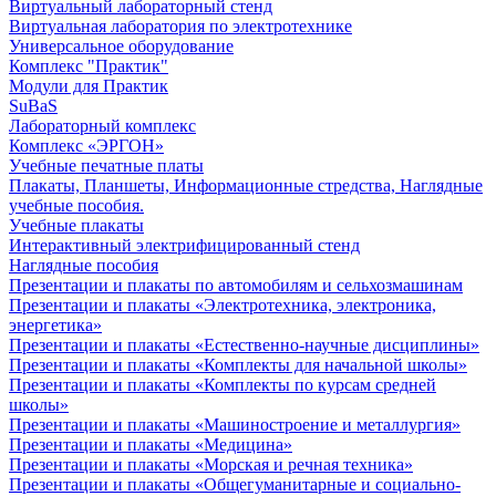
Виртуальный лабораторный стенд
Виртуальная лаборатория по электротехнике
Универсальное оборудование
Комплекс "Практик"
Модули для Практик
SuBaS
Лабораторный комплекс
Комплекс «ЭРГОН»
Учебные печатные платы
Плакаты, Планшеты, Информационные стредства, Наглядные
учебные пособия.
Учебные плакаты
Интерактивный электрифицированный стенд
Наглядные пособия
Презентации и плакаты по автомобилям и сельхозмашинам
Презентации и плакаты «Электротехника, электроника,
энергетика»
Презентации и плакаты «Естественно-научные дисциплины»
Презентации и плакаты «Комплекты для начальной школы»
Презентации и плакаты «Комплекты по курсам средней
школы»
Презентации и плакаты «Машиностроение и металлургия»
Презентации и плакаты «Медицина»
Презентации и плакаты «Морская и речная техника»
Презентации и плакаты «Общегуманитарные и социально-