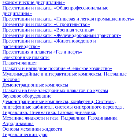
экономические дисциплины»
Презентации и плакаты «Общепрофессиональные
дисциплины»
Презентации и плакаты «Пищевая и легкая промышленность»
Презентации и плакаты «Строительство»
Презентации и плакаты «Военная техника»
Презентации и плакаты «Железнодорожный транспорт»
Презентации и плакаты «Животноводство и
растениеводство»
Презентация и плакаты «Газ и нефть»
Электронные плакаты
Плакат-планшет
Плакаты и наглядное пособие «Сельское хозяйство»
Мультимедийные и интерактивные комплексы. Наглядные
пособия
Демонстрационные комплексы
Плакаты на базе электронных плакатов по курсам
Звуковое оборудование
Демонстрационные комплексы, конференц. Системы,
лингафонные кабинеты, системы синхронного перевода .
Гидравлика. Пневматика. Газовая динамика.
Механика жидкости и газа. Гидравлика. Газодинамика.
Аэродинамика
Основы механики жидкости
Гидравлический удар