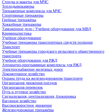
Стенды и макеты для МЧС
Теплодымокамеры
Тренажерные комплексы для МЧС
Спортивные тренажеры
Гребные тренажёры
Хоккейные тренажеры
Таможенное дело / Учебное оборудование для МВД
Криминалистика
Учебное оборудование
Учебные тренажеры транспортных средств полиции
Транспорт
Учебные тренажеры городского рельсового общественного
транспорта
Учебное оборудование для РЖД
Аппаратно-программные комплексы для РЖД
Электроснабжение железных дорог
Локомотивное хозяйство
Охрана труда на железнодорожном транспорте
Организация движения поездов
Организация перевозок
Путь и путевое хозяйство
Сигнализация, централизация, блокировка
Вагонное хозяйство
Высокоскоростное движение
Железнодорожные тренажёры