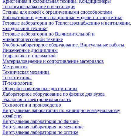
Криогенная и холодильная техника. Кондиционеры
Теплогазоснабжение и вентиляция
Стенды для людей с ограниченными способностями
Лаборатории и демонстрационные модели по энергетике
Готовые лаборатории по Теплогазоснабжению и вентиляции,
холодильной технике
Готовые лаборатории по Вычислительной и
микропроцессорной технике
Учебно-лабораторное оборудование. Виртуальные работы.
Инженерные дисциплины
Гидравлика и пневматика
Материаловедение и сопротивление материалов
Метрология
Техническая механика
Теплотехника
IT-технологии
Общеобразовательные дисциплины
Лабораторное оборудование по физике для вузов
Экология и электробезопасность
Технологии и производство
Виртуальные лаборатории по жилищно-коммунальному
хозяйству
Виртуальная лаборатория по физике
Виртуальная лаборатория по механике
Виртуальная лаборатория по оптике