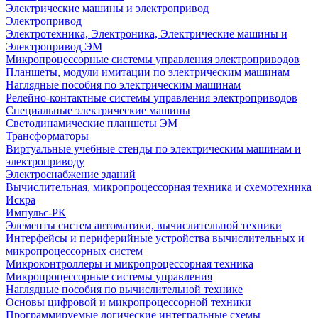
Электрические машины и электропривод
Электропривод
Электротехника, Электроника, Электрические машины и
Электропривод ЭМ
Микропроцессорные системы управления электроприводов
Планшеты, модули имитации по электрическим машинам
Наглядные пособия по электрическим машинам
Релейно-контактные системы управления электроприводов
Специальные электрические машины
Светодинамические планшеты ЭМ
Трансформаторы
Виртуальные учебные стенды по электрическим машинам и
электроприводу
Электроснабжение зданий
Вычислительная, микропроцессорная техника и схемотехника
Искра
Импульс-РК
Элементы систем автоматики, вычислительной техники
Интерфейсы и периферийные устройства вычислительных и
микропроцессорных систем
Микроконтроллеры и микропроцессорная техника
Микропроцессорные системы управления
Наглядные пособия по вычислительной технике
Основы цифровой и микропроцессорной техники
Программируемые логические интегральные схемы