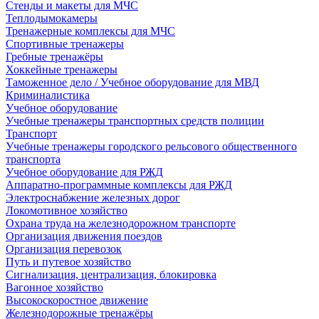
Стенды и макеты для МЧС
Теплодымокамеры
Тренажерные комплексы для МЧС
Спортивные тренажеры
Гребные тренажёры
Хоккейные тренажеры
Таможенное дело / Учебное оборудование для МВД
Криминалистика
Учебное оборудование
Учебные тренажеры транспортных средств полиции
Транспорт
Учебные тренажеры городского рельсового общественного
транспорта
Учебное оборудование для РЖД
Аппаратно-программные комплексы для РЖД
Электроснабжение железных дорог
Локомотивное хозяйство
Охрана труда на железнодорожном транспорте
Организация движения поездов
Организация перевозок
Путь и путевое хозяйство
Сигнализация, централизация, блокировка
Вагонное хозяйство
Высокоскоростное движение
Железнодорожные тренажёры