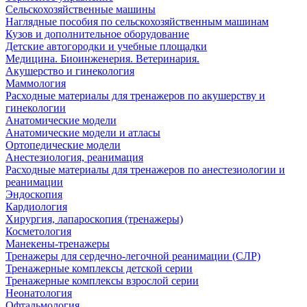
Сельскохозяйственные машины
Наглядные пособия по сельскохозяйственным машинам
Кузов и дополнительное оборудование
Детские автогородки и учебные площадки
Медицина. Биоинженерия. Ветеринария.
Акушерство и гинекология
Маммология
Расходные материалы для тренажеров по акушерству и
гинекологии
Анатомические модели
Анатомические модели и атласы
Ортопедические модели
Анестезиология, реанимация
Расходные материалы для тренажеров по анестезиологии и
реанимации
Эндоскопия
Кардиология
Хирургия, лапароскопия (тренажеры)
Косметология
Манекены-тренажеры
Тренажеры для сердечно-легочной реанимации (СЛР)
Тренажерные комплексы детской серии
Тренажерные комплексы взрослой серии
Неонатология
Офтальмология