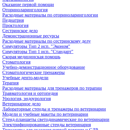
Оказание первой помощи
Оториноларингология
Расходные материалы по оториноларингологии
Педиатрия
Проктология
Сестринское дело
Демонстрационные ресурсы
Расходные материалы по сестринскому делу
Симуляторы Тип 2 исп. "Эконом"
Симуляторы Тип 1 исп. "Стандарт"
Скорая медицинская помощь
Стоматология
Учебно-демонстрационное оборудование
Стоматологические тренажеры
Учебные денто-модели
Терапия
Расходные материалы для тренажеров по терапии
Травматология и ортопедия
Урология, эндоурология
Ветеринарное дело
Лабораторные стенды и тренажеры по ветеринарии
Модели и учебные макеты по ветеринарии
Стенд-планшеты светодинамические по ветеринарии
Электрифицированные стенды ветеринария
Тренажеры для оказания первой помощи и СЛР