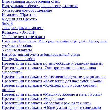
Виртуальный лабораторный стенд
Виртуальная лаборатория по электротехнике
Универсальное оборудование
Комплекс "Практик"
Модули для Практик
SuBaS
Лабораторный комплекс
Комплекс «ЭРГОН»
Учебные печатные платы
Плакаты, Планшеты, Информационные стредства, Наглядные
учебные пособия.
Учебные плакаты
Интерактивный электрифицированный стенд
Наглядные пособия
Презентации и плакаты по автомобилям и сельхозмашинам
Презентации и плакаты «Электротехника, электроника,
энергетика»
Презентации и плакаты «Естественно-научные дисциплины»
Презентации и плакаты «Комплекты для начальной школы»
Презентации и плакаты «Комплекты по курсам средней
школы»
Презентации и плакаты «Машиностроение и металлургия»
Презентации и плакаты «Медицина»
Презентации и плакаты «Морская и речная техника»
Презентации и плакаты «Общегуманитарные и социально-