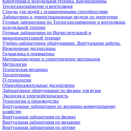
Криогенная и холодильная техника. Кондиционеры
Теплогазоснабжение и вентиляция
Стенды для людей с ограниченными способностями
Лаборатории и демонстрационные модели по энергетике
Готовые лаборатории по Теплогазоснабжению и вентиляции,
холодильной технике
Готовые лаборатории по Вычислительной и
микропроцессорной технике
Учебно-лабораторное оборудование. Виртуальные работы.
Инженерные дисциплины
Гидравлика и пневматика
Материаловедение и сопротивление материалов
Метрология
Техническая механика
Теплотехника
IT-технологии
Общеобразовательные дисциплины
Лабораторное оборудование по физике для вузов
Экология и электробезопасность
Технологии и производство
Виртуальные лаборатории по жилищно-коммунальному
хозяйству
Виртуальная лаборатория по физике
Виртуальная лаборатория по механике
Виртуальная лаборатория по оптике