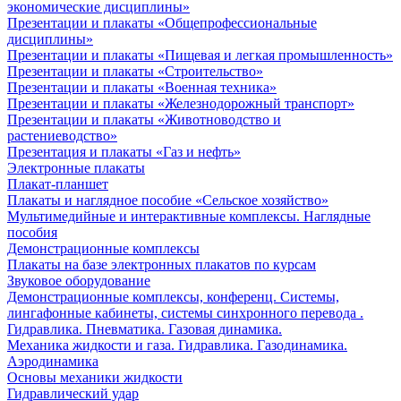
экономические дисциплины»
Презентации и плакаты «Общепрофессиональные
дисциплины»
Презентации и плакаты «Пищевая и легкая промышленность»
Презентации и плакаты «Строительство»
Презентации и плакаты «Военная техника»
Презентации и плакаты «Железнодорожный транспорт»
Презентации и плакаты «Животноводство и
растениеводство»
Презентация и плакаты «Газ и нефть»
Электронные плакаты
Плакат-планшет
Плакаты и наглядное пособие «Сельское хозяйство»
Мультимедийные и интерактивные комплексы. Наглядные
пособия
Демонстрационные комплексы
Плакаты на базе электронных плакатов по курсам
Звуковое оборудование
Демонстрационные комплексы, конференц. Системы,
лингафонные кабинеты, системы синхронного перевода .
Гидравлика. Пневматика. Газовая динамика.
Механика жидкости и газа. Гидравлика. Газодинамика.
Аэродинамика
Основы механики жидкости
Гидравлический удар