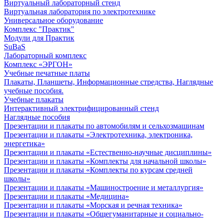
Виртуальный лабораторный стенд
Виртуальная лаборатория по электротехнике
Универсальное оборудование
Комплекс "Практик"
Модули для Практик
SuBaS
Лабораторный комплекс
Комплекс «ЭРГОН»
Учебные печатные платы
Плакаты, Планшеты, Информационные стредства, Наглядные
учебные пособия.
Учебные плакаты
Интерактивный электрифицированный стенд
Наглядные пособия
Презентации и плакаты по автомобилям и сельхозмашинам
Презентации и плакаты «Электротехника, электроника,
энергетика»
Презентации и плакаты «Естественно-научные дисциплины»
Презентации и плакаты «Комплекты для начальной школы»
Презентации и плакаты «Комплекты по курсам средней
школы»
Презентации и плакаты «Машиностроение и металлургия»
Презентации и плакаты «Медицина»
Презентации и плакаты «Морская и речная техника»
Презентации и плакаты «Общегуманитарные и социально-