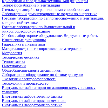
Криогенная и холодильная техника. Кондиционеры
Теплогазоснабжение и вентиляция
Стенды для людей с ограниченными способностями
Лаборатории и демонстрационные модели по энергетике
Готовые лаборатории по Теплогазоснабжению и вентиляции,
холодильной технике
Готовые лаборатории по Вычислительной и
микропроцессорной технике
Учебно-лабораторное оборудование. Виртуальные работы.
Инженерные дисциплины
Гидравлика и пневматика
Материаловедение и сопротивление материалов
Метрология
Техническая механика
Теплотехника
IT-технологии
Общеобразовательные дисциплины
Лабораторное оборудование по физике для вузов
Экология и электробезопасность
Технологии и производство
Виртуальные лаборатории по жилищно-коммунальному
хозяйству
Виртуальная лаборатория по физике
Виртуальная лаборатория по механике
Виртуальная лаборатория по оптике