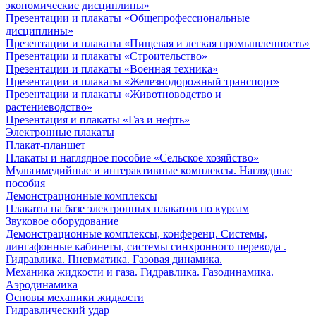
экономические дисциплины»
Презентации и плакаты «Общепрофессиональные
дисциплины»
Презентации и плакаты «Пищевая и легкая промышленность»
Презентации и плакаты «Строительство»
Презентации и плакаты «Военная техника»
Презентации и плакаты «Железнодорожный транспорт»
Презентации и плакаты «Животноводство и
растениеводство»
Презентация и плакаты «Газ и нефть»
Электронные плакаты
Плакат-планшет
Плакаты и наглядное пособие «Сельское хозяйство»
Мультимедийные и интерактивные комплексы. Наглядные
пособия
Демонстрационные комплексы
Плакаты на базе электронных плакатов по курсам
Звуковое оборудование
Демонстрационные комплексы, конференц. Системы,
лингафонные кабинеты, системы синхронного перевода .
Гидравлика. Пневматика. Газовая динамика.
Механика жидкости и газа. Гидравлика. Газодинамика.
Аэродинамика
Основы механики жидкости
Гидравлический удар