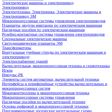
Электрические машины и электропривод
Электропривод
Электротехника, Электроника, Электрические машины и
Электропривод ЭМ
Микропроцессорные системы управления электроприводов
Планшеты, модули имитации по электрическим машинам
Наглядные пособия по электрическим машинам
Релейно-контактные системы управления электроприводов
Специальные электрические машины
Светодинамические планшеты ЭМ
Трансформаторы
Виртуальные учебные стенды по электрическим машинам и
электроприводу
Электроснабжение зданий
Вычислительная, микропроцессорная техника и схемотехника
Искра
Импульс-РК
Элементы систем автоматики, вычислительной техники
Интерфейсы и периферийные устройства вычислительных и
микропроцессорных систем
Микроконтроллеры и микропроцессорная техника
Микропроцессорные системы управления
Наглядные пособия по вычислительной технике
Основы цифровой и микропроцессорной техники
Программируемые логические интегральные схемы