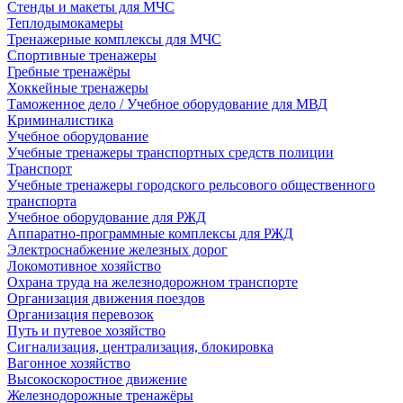
Стенды и макеты для МЧС
Теплодымокамеры
Тренажерные комплексы для МЧС
Спортивные тренажеры
Гребные тренажёры
Хоккейные тренажеры
Таможенное дело / Учебное оборудование для МВД
Криминалистика
Учебное оборудование
Учебные тренажеры транспортных средств полиции
Транспорт
Учебные тренажеры городского рельсового общественного
транспорта
Учебное оборудование для РЖД
Аппаратно-программные комплексы для РЖД
Электроснабжение железных дорог
Локомотивное хозяйство
Охрана труда на железнодорожном транспорте
Организация движения поездов
Организация перевозок
Путь и путевое хозяйство
Сигнализация, централизация, блокировка
Вагонное хозяйство
Высокоскоростное движение
Железнодорожные тренажёры