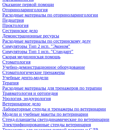
Оказание первой помощи
Оториноларингология
Расходные материалы по оториноларингологии
Педиатрия
Проктология
Сестринское дело
Демонстрационные ресурсы
Расходные материалы по сестринскому делу
Симуляторы Тип 2 исп. "Эконом"
Симуляторы Тип 1 исп. "Стандарт"
Скорая медицинская помощь
Стоматология
Учебно-демонстрационное оборудование
Стоматологические тренажеры
Учебные денто-модели
Терапия
Расходные материалы для тренажеров по терапии
Травматология и ортопедия
Урология, эндоурология
Ветеринарное дело
Лабораторные стенды и тренажеры по ветеринарии
Модели и учебные макеты по ветеринарии
Стенд-планшеты светодинамические по ветеринарии
Электрифицированные стенды ветеринария
Тренажеры для оказания первой помощи и СЛР