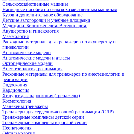
Сельскохозяйственные машины
Наглядные пособия по сельскохозяйственным машинам
Кузов и дополнительное оборудование
Детские автогородки и учебные площадки
Медицина. Биоинженерия. Ветеринария.
Акушерство и гинекология
Маммология
Расходные материалы для тренажеров по акушерству и
гинекологии
Анатомические модели
Анатомические модели и атласы
Ортопедические модели
Анестезиология, реанимация
Расходные материалы для тренажеров по анестезиологии и
реанимации
Эндоскопия
Кардиология
Хирургия, лапароскопия (тренажеры)
Косметология
Манекены-тренажеры
Тренажеры для сердечно-легочной реанимации (СЛР)
Тренажерные комплексы детской серии
Тренажерные комплексы взрослой серии
Неонатология
Офтальмология