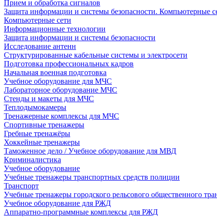
Прием и обработка сигналов
Защита информации и системы безопасности. Компьютерные се
Компьютерные сети
Информационные технологии
Защита информации и системы безопасности
Исследование антенн
Структурированные кабельные системы и электросети
Подготовка профессиональных кадров
Начальная военная подготовка
Учебное оборудование для МЧС
Лабораторное оборудование МЧС
Стенды и макеты для МЧС
Теплодымокамеры
Тренажерные комплексы для МЧС
Спортивные тренажеры
Гребные тренажёры
Хоккейные тренажеры
Таможенное дело / Учебное оборудование для МВД
Криминалистика
Учебное оборудование
Учебные тренажеры транспортных средств полиции
Транспорт
Учебные тренажеры городского рельсового общественного тра
Учебное оборудование для РЖД
Аппаратно-программные комплексы для РЖД