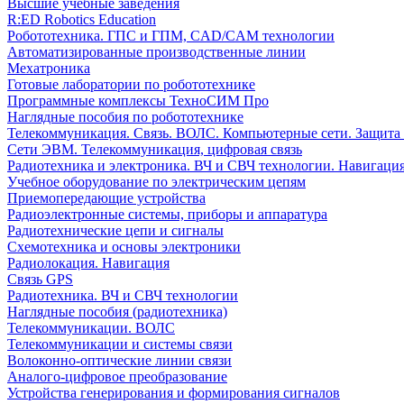
Высшие учебные заведения
R:ED Robotics Education
Робототехника. ГПС и ГПМ, CAD/CAM технологии
Автоматизированные производственные линии
Мехатроника
Готовые лаборатории по робототехнике
Программные комплексы ТехноСИМ Про
Наглядные пособия по робототехнике
Телекоммуникация. Связь. ВОЛС. Компьютерные сети. Защита
Сети ЭВМ. Телекоммуникация, цифровая связь
Радиотехника и электроника. ВЧ и СВЧ технологии. Навигаци
Учебное оборудование по электрическим цепям
Приемопередающие устройства
Радиоэлектронные системы, приборы и аппаратура
Радиотехнические цепи и сигналы
Схемотехника и основы электроники
Радиолокация. Навигация
Связь GPS
Радиотехника. ВЧ и СВЧ технологии
Наглядные пособия (радиотехника)
Телекоммуникации. ВОЛС
Телекоммуникации и системы связи
Волоконно-оптические линии связи
Аналого-цифровое преобразование
Устройства генерирования и формирования сигналов