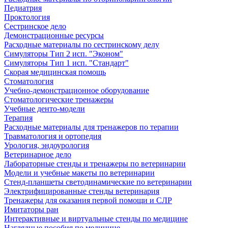
Педиатрия
Проктология
Сестринское дело
Демонстрационные ресурсы
Расходные материалы по сестринскому делу
Симуляторы Тип 2 исп. "Эконом"
Симуляторы Тип 1 исп. "Стандарт"
Скорая медицинская помощь
Стоматология
Учебно-демонстрационное оборудование
Стоматологические тренажеры
Учебные денто-модели
Терапия
Расходные материалы для тренажеров по терапии
Травматология и ортопедия
Урология, эндоурология
Ветеринарное дело
Лабораторные стенды и тренажеры по ветеринарии
Модели и учебные макеты по ветеринарии
Стенд-планшеты светодинамические по ветеринарии
Электрифицированные стенды ветеринария
Тренажеры для оказания первой помощи и СЛР
Имитаторы ран
Интерактивные и виртуальные стенды по медицине
Наглядные пособия по медицине