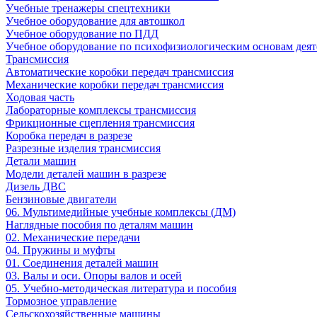
Учебные тренажеры спецтехники
Учебное оборудование для автошкол
Учебное оборудование по ПДД
Учебное оборудование по психофизиологическим основам деят
Трансмиссия
Автоматические коробки передач трансмиссия
Механические коробки передач трансмиссия
Ходовая часть
Лабораторные комплексы трансмиссия
Фрикционные сцепления трансмиссия
Коробка передач в разрезе
Разрезные изделия трансмиссия
Детали машин
Модели деталей машин в разрезе
Дизель ДВС
Бензиновые двигатели
06. Мультимедийные учебные комплексы (ДМ)
Наглядные пособия по деталям машин
02. Механические передачи
04. Пружины и муфты
01. Соединения деталей машин
03. Валы и оси. Опоры валов и осей
05. Учебно-методическая литература и пособия
Тормозное управление
Сельскохозяйственные машины