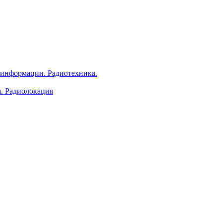
 информации. Радиотехника.
я. Радиолокация