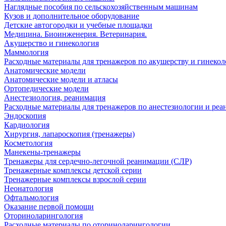
Наглядные пособия по сельскохозяйственным машинам
Кузов и дополнительное оборудование
Детские автогородки и учебные площадки
Медицина. Биоинженерия. Ветеринария.
Акушерство и гинекология
Маммология
Расходные материалы для тренажеров по акушерству и гинеко
Анатомические модели
Анатомические модели и атласы
Ортопедические модели
Анестезиология, реанимация
Расходные материалы для тренажеров по анестезиологии и ре
Эндоскопия
Кардиология
Хирургия, лапароскопия (тренажеры)
Косметология
Манекены-тренажеры
Тренажеры для сердечно-легочной реанимации (СЛР)
Тренажерные комплексы детской серии
Тренажерные комплексы взрослой серии
Неонатология
Офтальмология
Оказание первой помощи
Оториноларингология
Расходные материалы по оториноларингологии