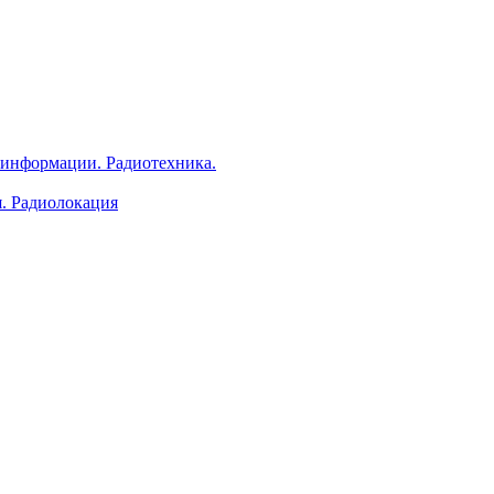
 информации. Радиотехника.
я. Радиолокация