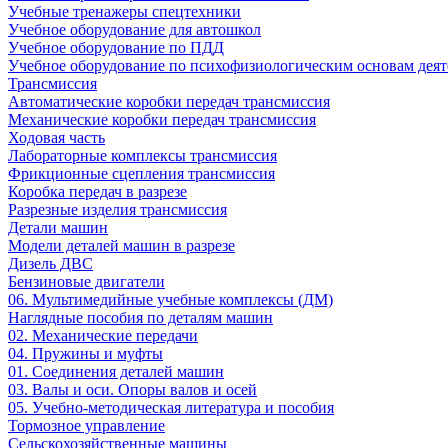
Учебные тренажеры спецтехники
Учебное оборудование для автошкол
Учебное оборудование по ПДД
Учебное оборудование по психофизиологическим основам деят
Трансмиссия
Автоматические коробки передач трансмиссия
Механические коробки передач трансмиссия
Ходовая часть
Лабораторные комплексы трансмиссия
Фрикционные сцепления трансмиссия
Коробка передач в разрезе
Разрезные изделия трансмиссия
Детали машин
Модели деталей машин в разрезе
Дизель ДВС
Бензиновые двигатели
06. Мультимедийные учебные комплексы (ДМ)
Наглядные пособия по деталям машин
02. Механические передачи
04. Пружины и муфты
01. Соединения деталей машин
03. Валы и оси. Опоры валов и осей
05. Учебно-методическая литература и пособия
Тормозное управление
Сельскохозяйственные машины