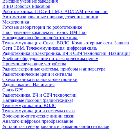
Высшие учебные заведения
R:ED Robotics Education
Робототехника. ГПС и ГПМ, CAD/CAM технологии
Автоматизированные производственные линии
Мехатроника
Готовые лаборатории по робототехнике
Программные комплексы ТехноСИМ Про
Наглядные пособия по робототехнике
Телекоммуникация. Связь. ВОЛС. Компьютерные сети. Защита
Сети ЭВМ. Телекоммуникация, цифровая связь
Радиотехника и электроника. ВЧ и СВЧ технологии. Навигаци
Учебное оборудование по электрическим цепям
Приемопередающие устройства
Радиоэлектронные системы, приборы и аппаратура
Радиотехнические цепи и сигналы
Схемотехника и основы электроники
Радиолокация. Навигация
Связь GPS
Радиотехника. ВЧ и СВЧ технологии
Наглядные пособия (радиотехника)
Телекоммуникации. ВОЛС
Телекоммуникации и системы связи
Волоконно-оптические линии связи
Аналого-цифровое преобразование
Устройства генерирования и формирования сигналов