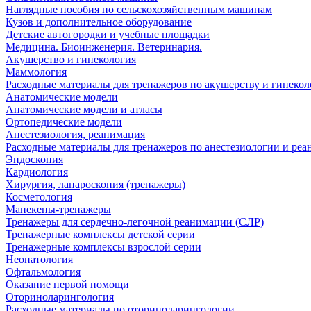
Наглядные пособия по сельскохозяйственным машинам
Кузов и дополнительное оборудование
Детские автогородки и учебные площадки
Медицина. Биоинженерия. Ветеринария.
Акушерство и гинекология
Маммология
Расходные материалы для тренажеров по акушерству и гинеко
Анатомические модели
Анатомические модели и атласы
Ортопедические модели
Анестезиология, реанимация
Расходные материалы для тренажеров по анестезиологии и ре
Эндоскопия
Кардиология
Хирургия, лапароскопия (тренажеры)
Косметология
Манекены-тренажеры
Тренажеры для сердечно-легочной реанимации (СЛР)
Тренажерные комплексы детской серии
Тренажерные комплексы взрослой серии
Неонатология
Офтальмология
Оказание первой помощи
Оториноларингология
Расходные материалы по оториноларингологии