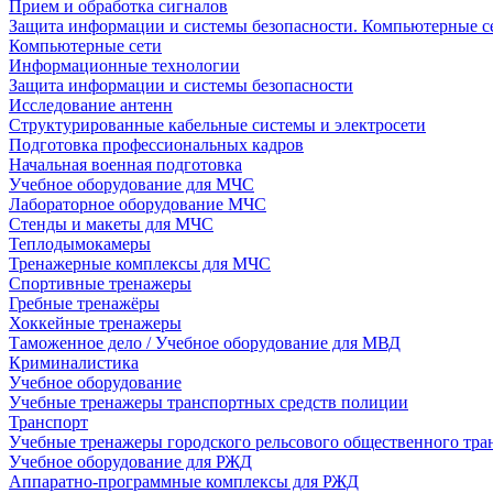
Прием и обработка сигналов
Защита информации и системы безопасности. Компьютерные се
Компьютерные сети
Информационные технологии
Защита информации и системы безопасности
Исследование антенн
Структурированные кабельные системы и электросети
Подготовка профессиональных кадров
Начальная военная подготовка
Учебное оборудование для МЧС
Лабораторное оборудование МЧС
Стенды и макеты для МЧС
Теплодымокамеры
Тренажерные комплексы для МЧС
Спортивные тренажеры
Гребные тренажёры
Хоккейные тренажеры
Таможенное дело / Учебное оборудование для МВД
Криминалистика
Учебное оборудование
Учебные тренажеры транспортных средств полиции
Транспорт
Учебные тренажеры городского рельсового общественного тра
Учебное оборудование для РЖД
Аппаратно-программные комплексы для РЖД