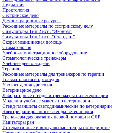
Педиатрия
Проктология
Сестринское дело
Демонстрационные ресурсы
Расходные материалы по сестринскому делу
Симуляторы Тип 2 исп. "Эконом"
Симуляторы Тип 1 исп. "Стандарт"
Скорая медицинская помощь
Стоматология
Учебно-демонстрационное оборудование
Стоматологические тренажеры
Учебные денто-модели
Терапия
Расходные материалы для тренажеров по терапии
Травматология и ортопедия
Урология, эндоурология
Ветеринарное дело
Лабораторные стенды и тренажеры по ветеринарии
Модели и учебные макеты по ветеринарии
Стенд-планшеты светодинамические по ветеринарии
Электрифицированные стенды ветеринария
Тренажеры для оказания первой помощи и СЛР
Имитаторы ран
Интерактивные и виртуальные стенды по медицине
Наглядные пособия по медицине