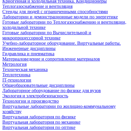
Криогенная и холодильная техника. Кондиционеры
Теплогазоснабжение и вентиляция
Стенды для людей с ограниченными способностями
Лаборатории и демонстрационные модели по энергетике
Готовые лаборатории по Теплогазоснабжению и вентиляции,
холодильной технике
Готовые лаборатории по Вычислительной и
микропроцессорной технике
Учебно-лабораторное оборудование. Виртуальные работы.
Инженерные дисциплины
Гидравлика и пневматика
Материаловедение и сопротивление материалов
Метрология
Техническая механика
Теплотехника
IT-технологии
Общеобразовательные дисциплины
Лабораторное оборудование по физике для вузов
Экология и электробезопасность
Технологии и производство
Виртуальные лаборатории по жилищно-коммунальному
хозяйству
Виртуальная лаборатория по физике
Виртуальная лаборатория по механике
Виртуальная лаборатория по оптике