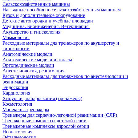
Сельскохозяйственные машины
Наглядные пособия по сельскохозяйственным машинам
Кузов и дополнительное оборудование
Детские автогородки и учебные площадки
Медицина. Биоинженерия. Ветеринария.
Акушерство и гинекология
Маммология
Расходные материалы для тренажеров по акушерству и
гинекологии
Анатомические модели
Анатомические модели и атласы
Ортопедические модели
Анестезиология, реанимация
Расходные материалы для тренажеров по анестезиологии и
реанимации
Эндоскопия
Кардиология
Хирургия, лапароскопия (тренажеры)
Косметология
Манекены-тренажеры
Тренажеры для сердечно-легочной реанимации (СЛР)
Тренажерные комплексы детской серии
Тренажерные комплексы взрослой серии
Неонатология
Офтальмология