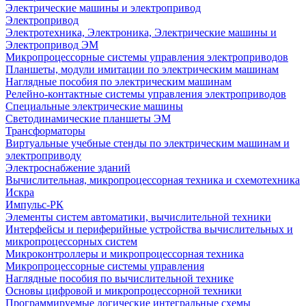
Электрические машины и электропривод
Электропривод
Электротехника, Электроника, Электрические машины и
Электропривод ЭМ
Микропроцессорные системы управления электроприводов
Планшеты, модули имитации по электрическим машинам
Наглядные пособия по электрическим машинам
Релейно-контактные системы управления электроприводов
Специальные электрические машины
Светодинамические планшеты ЭМ
Трансформаторы
Виртуальные учебные стенды по электрическим машинам и
электроприводу
Электроснабжение зданий
Вычислительная, микропроцессорная техника и схемотехника
Искра
Импульс-РК
Элементы систем автоматики, вычислительной техники
Интерфейсы и периферийные устройства вычислительных и
микропроцессорных систем
Микроконтроллеры и микропроцессорная техника
Микропроцессорные системы управления
Наглядные пособия по вычислительной технике
Основы цифровой и микропроцессорной техники
Программируемые логические интегральные схемы