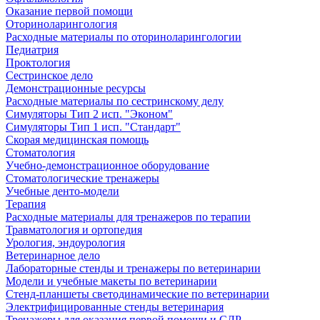
Оказание первой помощи
Оториноларингология
Расходные материалы по оториноларингологии
Педиатрия
Проктология
Сестринское дело
Демонстрационные ресурсы
Расходные материалы по сестринскому делу
Симуляторы Тип 2 исп. "Эконом"
Симуляторы Тип 1 исп. "Стандарт"
Скорая медицинская помощь
Стоматология
Учебно-демонстрационное оборудование
Стоматологические тренажеры
Учебные денто-модели
Терапия
Расходные материалы для тренажеров по терапии
Травматология и ортопедия
Урология, эндоурология
Ветеринарное дело
Лабораторные стенды и тренажеры по ветеринарии
Модели и учебные макеты по ветеринарии
Стенд-планшеты светодинамические по ветеринарии
Электрифицированные стенды ветеринария
Тренажеры для оказания первой помощи и СЛР