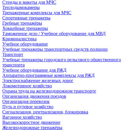
Стенды и макеты для МЧС
Теплодымокамеры
Тренажерные комплексы для МЧС
Спортивные тренажеры
Гребные тренажёры
Хоккейные тренажеры
Таможенное дело / Учебное оборудование для МВД
Криминалистика
Учебное оборудование
Учебные тренажеры транспортных средств полиции
Транспорт
Учебные тренажеры городского рельсового общественного
транспорта
Учебное оборудование для РЖД
Аппаратно-программные комплексы для РЖД
Электроснабжение железных дорог
Локомотивное хозяйство
Охрана труда на железнодорожном транспорте
Организация движения поездов
Организация перевозок
Путь и путевое хозяйство
Сигнализация, централизация, блокировка
Вагонное хозяйство
Высокоскоростное движение
Железнодорожные тренажёры