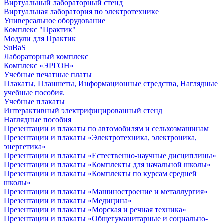
Виртуальный лабораторный стенд
Виртуальная лаборатория по электротехнике
Универсальное оборудование
Комплекс "Практик"
Модули для Практик
SuBaS
Лабораторный комплекс
Комплекс «ЭРГОН»
Учебные печатные платы
Плакаты, Планшеты, Информационные стредства, Наглядные
учебные пособия.
Учебные плакаты
Интерактивный электрифицированный стенд
Наглядные пособия
Презентации и плакаты по автомобилям и сельхозмашинам
Презентации и плакаты «Электротехника, электроника,
энергетика»
Презентации и плакаты «Естественно-научные дисциплины»
Презентации и плакаты «Комплекты для начальной школы»
Презентации и плакаты «Комплекты по курсам средней
школы»
Презентации и плакаты «Машиностроение и металлургия»
Презентации и плакаты «Медицина»
Презентации и плакаты «Морская и речная техника»
Презентации и плакаты «Общегуманитарные и социально-