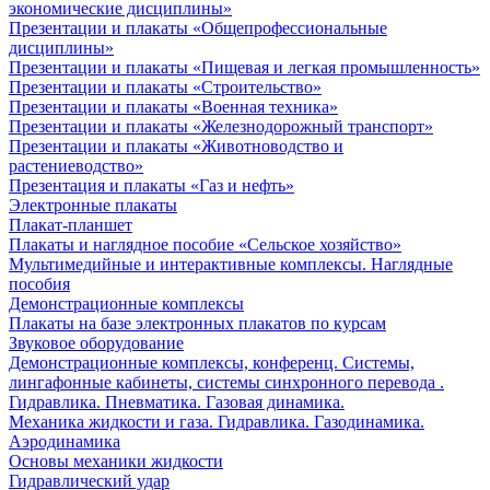
экономические дисциплины»
Презентации и плакаты «Общепрофессиональные
дисциплины»
Презентации и плакаты «Пищевая и легкая промышленность»
Презентации и плакаты «Строительство»
Презентации и плакаты «Военная техника»
Презентации и плакаты «Железнодорожный транспорт»
Презентации и плакаты «Животноводство и
растениеводство»
Презентация и плакаты «Газ и нефть»
Электронные плакаты
Плакат-планшет
Плакаты и наглядное пособие «Сельское хозяйство»
Мультимедийные и интерактивные комплексы. Наглядные
пособия
Демонстрационные комплексы
Плакаты на базе электронных плакатов по курсам
Звуковое оборудование
Демонстрационные комплексы, конференц. Системы,
лингафонные кабинеты, системы синхронного перевода .
Гидравлика. Пневматика. Газовая динамика.
Механика жидкости и газа. Гидравлика. Газодинамика.
Аэродинамика
Основы механики жидкости
Гидравлический удар