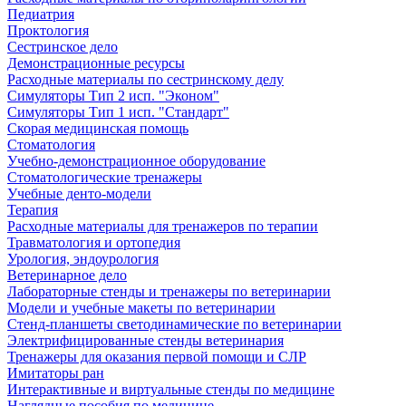
Педиатрия
Проктология
Сестринское дело
Демонстрационные ресурсы
Расходные материалы по сестринскому делу
Симуляторы Тип 2 исп. "Эконом"
Симуляторы Тип 1 исп. "Стандарт"
Скорая медицинская помощь
Стоматология
Учебно-демонстрационное оборудование
Стоматологические тренажеры
Учебные денто-модели
Терапия
Расходные материалы для тренажеров по терапии
Травматология и ортопедия
Урология, эндоурология
Ветеринарное дело
Лабораторные стенды и тренажеры по ветеринарии
Модели и учебные макеты по ветеринарии
Стенд-планшеты светодинамические по ветеринарии
Электрифицированные стенды ветеринария
Тренажеры для оказания первой помощи и СЛР
Имитаторы ран
Интерактивные и виртуальные стенды по медицине
Наглядные пособия по медицине