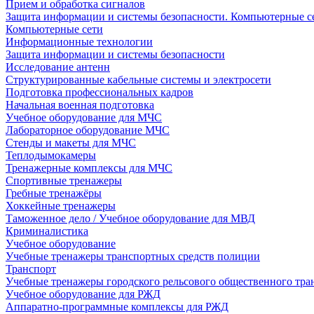
Прием и обработка сигналов
Защита информации и системы безопасности. Компьютерные се
Компьютерные сети
Информационные технологии
Защита информации и системы безопасности
Исследование антенн
Структурированные кабельные системы и электросети
Подготовка профессиональных кадров
Начальная военная подготовка
Учебное оборудование для МЧС
Лабораторное оборудование МЧС
Стенды и макеты для МЧС
Теплодымокамеры
Тренажерные комплексы для МЧС
Спортивные тренажеры
Гребные тренажёры
Хоккейные тренажеры
Таможенное дело / Учебное оборудование для МВД
Криминалистика
Учебное оборудование
Учебные тренажеры транспортных средств полиции
Транспорт
Учебные тренажеры городского рельсового общественного тра
Учебное оборудование для РЖД
Аппаратно-программные комплексы для РЖД