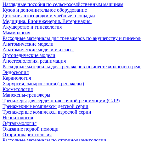
Наглядные пособия по сельскохозяйственным машинам
Кузов и дополнительное оборудование
Детские автогородки и учебные площадки
Медицина. Биоинженерия. Ветеринария.
Акушерство и гинекология
Маммология
Расходные материалы для тренажеров по акушерству и гинеко
Анатомические модели
Анатомические модели и атласы
Ортопедические модели
Анестезиология, реанимация
Расходные материалы для тренажеров по анестезиологии и ре
Эндоскопия
Кардиология
Хирургия, лапароскопия (тренажеры)
Косметология
Манекены-тренажеры
Тренажеры для сердечно-легочной реанимации (СЛР)
Тренажерные комплексы детской серии
Тренажерные комплексы взрослой серии
Неонатология
Офтальмология
Оказание первой помощи
Оториноларингология
Расходные материалы по оториноларингологии