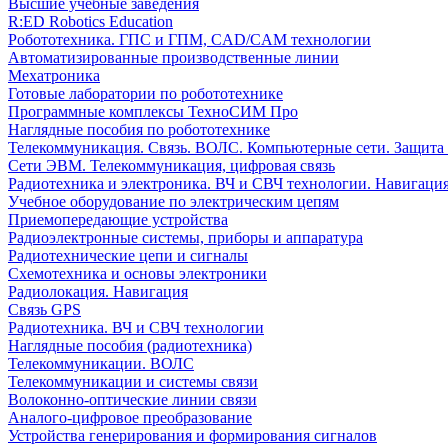
Высшие учебные заведения
R:ED Robotics Education
Робототехника. ГПС и ГПМ, CAD/CAM технологии
Автоматизированные производственные линии
Мехатроника
Готовые лаборатории по робототехнике
Программные комплексы ТехноСИМ Про
Наглядные пособия по робототехнике
Телекоммуникация. Связь. ВОЛС. Компьютерные сети. Защита
Сети ЭВМ. Телекоммуникация, цифровая связь
Радиотехника и электроника. ВЧ и СВЧ технологии. Навигаци
Учебное оборудование по электрическим цепям
Приемопередающие устройства
Радиоэлектронные системы, приборы и аппаратура
Радиотехнические цепи и сигналы
Схемотехника и основы электроники
Радиолокация. Навигация
Связь GPS
Радиотехника. ВЧ и СВЧ технологии
Наглядные пособия (радиотехника)
Телекоммуникации. ВОЛС
Телекоммуникации и системы связи
Волоконно-оптические линии связи
Аналого-цифровое преобразование
Устройства генерирования и формирования сигналов