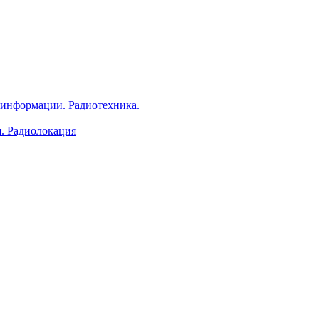
 информации. Радиотехника.
я. Радиолокация