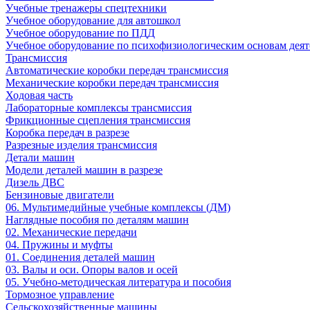
Учебные тренажеры спецтехники
Учебное оборудование для автошкол
Учебное оборудование по ПДД
Учебное оборудование по психофизиологическим основам деят
Трансмиссия
Автоматические коробки передач трансмиссия
Механические коробки передач трансмиссия
Ходовая часть
Лабораторные комплексы трансмиссия
Фрикционные сцепления трансмиссия
Коробка передач в разрезе
Разрезные изделия трансмиссия
Детали машин
Модели деталей машин в разрезе
Дизель ДВС
Бензиновые двигатели
06. Мультимедийные учебные комплексы (ДМ)
Наглядные пособия по деталям машин
02. Механические передачи
04. Пружины и муфты
01. Соединения деталей машин
03. Валы и оси. Опоры валов и осей
05. Учебно-методическая литература и пособия
Тормозное управление
Сельскохозяйственные машины