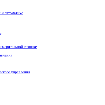
 и автоматике
я
е
змерительной технике
авления
еского управления