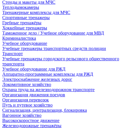
Стенды и макеты для МЧС
Теплодымокамеры
Тренажерные комплексы для МЧС
Спортивные тренажеры
Гребные тренажёры
Хоккейные тренажеры
Таможенное дело / Учебное оборудование для МВД
Криминалистика
Учебное оборудование
Учебные тренажеры транспортных средств полиции
Транспорт
Учебные тренажеры городского рельсового общественного
транспорта
Учебное оборудование для РЖД
Аппаратно-программные комплексы для РЖД
Электроснабжение железных дорог
Локомотивное хозяйство
Охрана труда на железнодорожном транспорте
Организация движения поездов
Организация перевозок
Путь и путевое хозяйство
Сигнализация, централизация, блокировка
Вагонное хозяйство
Высокоскоростное движение
Железнодорожные тренажёры