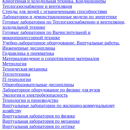
Криогенная и холодильная техника. Кондиционеры
Теплогазоснабжение и вентиляция
Стенды для людей с ограниченными способностями
Лаборатории и демонстрационные модели по энергетике
Готовые лаборатории по Теплогазоснабжению и вентиляции,
холодильной технике
Готовые лаборатории по Вычислительной и
микропроцессорной технике
Учебно-лабораторное оборудование. Виртуальные работы.
Инженерные дисциплины
Гидравлика и пневматика
Материаловедение и сопротивление материалов
Метрология
Техническая механика
Теплотехника
IT-технологии
Общеобразовательные дисциплины
Лабораторное оборудование по физике для вузов
Экология и электробезопасность
Технологии и производство
Виртуальные лаборатории по жилищно-коммунальному
хозяйству
Виртуальная лаборатория по физике
Виртуальная лаборатория по механике
Виртуальная лаборатория по оптике