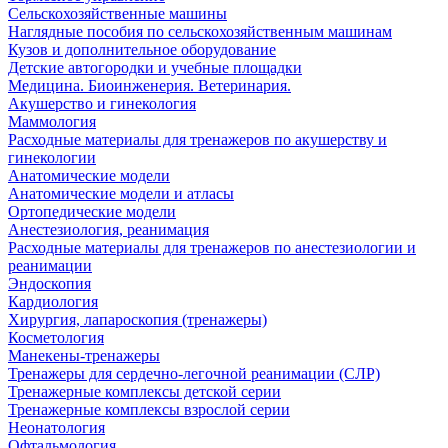
Сельскохозяйственные машины
Наглядные пособия по сельскохозяйственным машинам
Кузов и дополнительное оборудование
Детские автогородки и учебные площадки
Медицина. Биоинженерия. Ветеринария.
Акушерство и гинекология
Маммология
Расходные материалы для тренажеров по акушерству и
гинекологии
Анатомические модели
Анатомические модели и атласы
Ортопедические модели
Анестезиология, реанимация
Расходные материалы для тренажеров по анестезиологии и
реанимации
Эндоскопия
Кардиология
Хирургия, лапароскопия (тренажеры)
Косметология
Манекены-тренажеры
Тренажеры для сердечно-легочной реанимации (СЛР)
Тренажерные комплексы детской серии
Тренажерные комплексы взрослой серии
Неонатология
Офтальмология