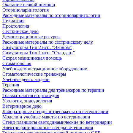
Оказание первой помощи
Оториноларингология
Расходные материалы по оториноларингологии
Педиатрия
Проктология
Сестринское дело
Демонстрационные ресурсы
Расходные материалы по сестринскому делу
Симуляторы Тип 2 исп. "Эконом"
Симуляторы Тип 1 исп. "Стандарт"
Скорая медицинская помощь
Стоматология
Учебно-демонстрационное оборудование
Стоматологические тренажеры
Учебные денто-модели
Терапия
Расходные материалы для тренажеров по терапии
Травматология и ортопедия
Урология, эндоурология
Ветеринарное дело
Лабораторные стенды и тренажеры по ветеринарии
Модели и учебные макеты по ветеринарии
Стенд-планшеты светодинамические по ветеринарии
Электрифицированные стенды ветеринария
Тренажеры для оказания первой помощи и СЛР