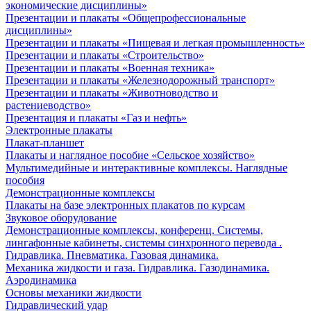
экономические дисциплины»
Презентации и плакаты «Общепрофессиональные
дисциплины»
Презентации и плакаты «Пищевая и легкая промышленность»
Презентации и плакаты «Строительство»
Презентации и плакаты «Военная техника»
Презентации и плакаты «Железнодорожный транспорт»
Презентации и плакаты «Животноводство и
растениеводство»
Презентация и плакаты «Газ и нефть»
Электронные плакаты
Плакат-планшет
Плакаты и наглядное пособие «Сельское хозяйство»
Мультимедийные и интерактивные комплексы. Наглядные
пособия
Демонстрационные комплексы
Плакаты на базе электронных плакатов по курсам
Звуковое оборудование
Демонстрационные комплексы, конференц. Системы,
лингафонные кабинеты, системы синхронного перевода .
Гидравлика. Пневматика. Газовая динамика.
Механика жидкости и газа. Гидравлика. Газодинамика.
Аэродинамика
Основы механики жидкости
Гидравлический удар