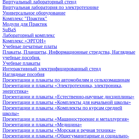
Виртуальный лабораторный стенд
Виртуальная лаборатория по электротехнике
Универсальное оборудование
Комплекс "Практик"
Модули для Практик
SuBaS
Лабораторный комплекс
Комплекс «ЭРГОН»
Учебные печатные платы
Плакаты, Планшеты, Информационные стредства, Наглядные
учебные пособия.
Учебные плакаты
Интерактивный электрифицированный стенд
Наглядные пособия
Презентации и плакаты по автомобилям и сельхозмашинам
Презентации и плакаты «Электротехника, электроника,
энергетика»
Презентации и плакаты «Естественно-научные дисциплины»
Презентации и плакаты «Комплекты для начальной школы»
Презентации и плакаты «Комплекты по курсам средней
школы»
Презентации и плакаты «Машиностроение и металлургия»
Презентации и плакаты «Медицина»
Презентации и плакаты «Морская и речная техника»
Презентации и плакаты «Общегуманитарные и социально-