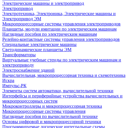
Электрические машины и электропривод
Электропривод
Электротехника, Электроника, Электрические машины и
Электропривод ЭМ
Микропроцессорные системы управления электроприводов
Планшеты, модули имитации по электрическим машинам
Наглядные пособия по электрическим машинам
Релейно-контактные системы управления электроприводов
Специальные электрические машины
Светодинамические планшеты ЭМ
Трансформаторы
Виртуальные учебные стенды по электрическим машинам и
электроприводу
Электроснабжение зданий
Вычислительная, микропроцессорная техника и схемотехника
Искра
Импульс-РК
Элементы систем автоматики, вычислительной техники
Интерфейсы и периферийные устройства вычислительных и
микропроцессорных систем
Микроконтроллеры и микропроцессорная техника
Микропроцессорные системы управления
Наглядные пособия по вычислительной технике
Основы цифровой и микропроцессорной техники
Программируемые логические интегральные схемы