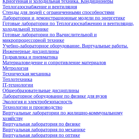
Криогенная и холодильная техника. Кондиционеры
Теплогазоснабжение и вентиляция
Стенды для людей с ограниченными способностями
Лаборатории и демонстрационные модели по энергетике
Готовые лаборатории по Теплогазоснабжению и вентиляции,
холодильной технике
Готовые лаборатории по Вычислительной и
микропроцессорной технике
Учебно-лабораторное оборудование. Виртуальные работы.
Инженерные дисциплины
Гидравлика и пневматика
Материаловедение и сопротивление материалов
Метрология
Техническая механика
Теплотехника
IT-технологии
Общеобразовательные дисциплины
Лабораторное оборудование по физике для вузов
Экология и электробезопасность
Технологии и производство
Виртуальные лаборатории по жилищно-коммунальному
хозяйству
Виртуальная лаборатория по физике
Виртуальная лаборатория по механике
Виртуальная лаборатория по оптике