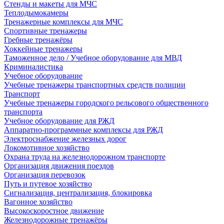
Стенды и макеты для МЧС
Теплодымокамеры
Тренажерные комплексы для МЧС
Спортивные тренажеры
Гребные тренажёры
Хоккейные тренажеры
Таможенное дело / Учебное оборудование для МВД
Криминалистика
Учебное оборудование
Учебные тренажеры транспортных средств полиции
Транспорт
Учебные тренажеры городского рельсового общественного
транспорта
Учебное оборудование для РЖД
Аппаратно-программные комплексы для РЖД
Электроснабжение железных дорог
Локомотивное хозяйство
Охрана труда на железнодорожном транспорте
Организация движения поездов
Организация перевозок
Путь и путевое хозяйство
Сигнализация, централизация, блокировка
Вагонное хозяйство
Высокоскоростное движение
Железнодорожные тренажёры