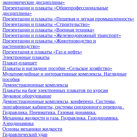
экономические дисциплины»
Презентации и плакаты «Общепрофессиональные
дисциплины»
Презентации и плакаты «Пищевая и легкая промышленность»
Презентации и плакаты «Строительство»
Презентации и плакаты «Военная техника»
Презентации и плакаты «Железнодорожный транспорт»
Презентации и плакаты «Животноводство и
растениеводство»
Презентация и плакаты «Газ и нефть»
Электронные плакаты
Плакат-планшет
Плакаты и наглядное пособие «Сельское хозяйство»
Мультимедийные и интерактивные комплексы. Наглядные
пособия
Демонстрационные комплексы
Плакаты на базе электронных плакатов по курсам
Звуковое оборудование
Демонстрационные комплексы, конференц. Системы,
лингафонные кабинеты, системы синхронного перевода .
Гидравлика. Пневматика. Газовая динамика.
Механика жидкости и газа. Гидравлика. Газодинамика.
Аэродинамика
Основы механики жидкости
Гидравлический удар