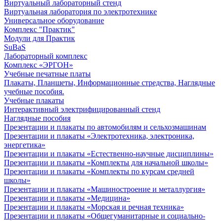
Виртуальный лабораторный стенд
Виртуальная лаборатория по электротехнике
Универсальное оборудование
Комплекс "Практик"
Модули для Практик
SuBaS
Лабораторный комплекс
Комплекс «ЭРГОН»
Учебные печатные платы
Плакаты, Планшеты, Информационные стредства, Наглядные
учебные пособия.
Учебные плакаты
Интерактивный электрифицированный стенд
Наглядные пособия
Презентации и плакаты по автомобилям и сельхозмашинам
Презентации и плакаты «Электротехника, электроника,
энергетика»
Презентации и плакаты «Естественно-научные дисциплины»
Презентации и плакаты «Комплекты для начальной школы»
Презентации и плакаты «Комплекты по курсам средней
школы»
Презентации и плакаты «Машиностроение и металлургия»
Презентации и плакаты «Медицина»
Презентации и плакаты «Морская и речная техника»
Презентации и плакаты «Общегуманитарные и социально-