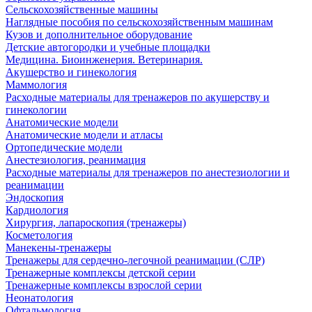
Сельскохозяйственные машины
Наглядные пособия по сельскохозяйственным машинам
Кузов и дополнительное оборудование
Детские автогородки и учебные площадки
Медицина. Биоинженерия. Ветеринария.
Акушерство и гинекология
Маммология
Расходные материалы для тренажеров по акушерству и
гинекологии
Анатомические модели
Анатомические модели и атласы
Ортопедические модели
Анестезиология, реанимация
Расходные материалы для тренажеров по анестезиологии и
реанимации
Эндоскопия
Кардиология
Хирургия, лапароскопия (тренажеры)
Косметология
Манекены-тренажеры
Тренажеры для сердечно-легочной реанимации (СЛР)
Тренажерные комплексы детской серии
Тренажерные комплексы взрослой серии
Неонатология
Офтальмология