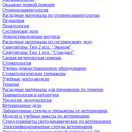
Оказание первой помощи
Оториноларингология
Расходные материалы по оториноларингологии
Педиатрия
Проктология
Сестринское дело
Демонстрационные ресурсы
Расходные материалы по сестринскому делу
Симуляторы Тип 2 исп. "Эконом"
Симуляторы Тип 1 исп. "Стандарт"
Скорая медицинская помощь
Стоматология
Учебно-демонстрационное оборудование
Стоматологические тренажеры
Учебные денто-модели
Терапия
Расходные материалы для тренажеров по терапии
Травматология и ортопедия
Урология, эндоурология
Ветеринарное дело
Лабораторные стенды и тренажеры по ветеринарии
Модели и учебные макеты по ветеринарии
Стенд-планшеты светодинамические по ветеринарии
Электрифицированные стенды ветеринария
Тренажеры для оказания первой помощи и СЛР