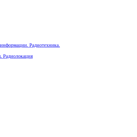
 информации. Радиотехника.
я. Радиолокация