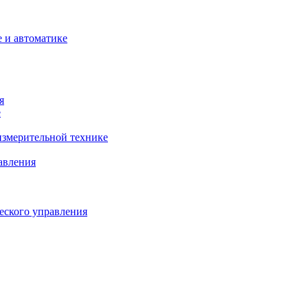
 и автоматике
я
е
змерительной технике
авления
еского управления