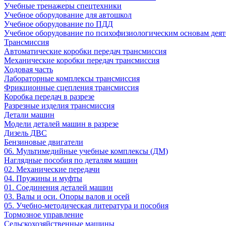
Учебные тренажеры спецтехники
Учебное оборудование для автошкол
Учебное оборудование по ПДД
Учебное оборудование по психофизиологическим основам деят
Трансмиссия
Автоматические коробки передач трансмиссия
Механические коробки передач трансмиссия
Ходовая часть
Лабораторные комплексы трансмиссия
Фрикционные сцепления трансмиссия
Коробка передач в разрезе
Разрезные изделия трансмиссия
Детали машин
Модели деталей машин в разрезе
Дизель ДВС
Бензиновые двигатели
06. Мультимедийные учебные комплексы (ДМ)
Наглядные пособия по деталям машин
02. Механические передачи
04. Пружины и муфты
01. Соединения деталей машин
03. Валы и оси. Опоры валов и осей
05. Учебно-методическая литература и пособия
Тормозное управление
Сельскохозяйственные машины