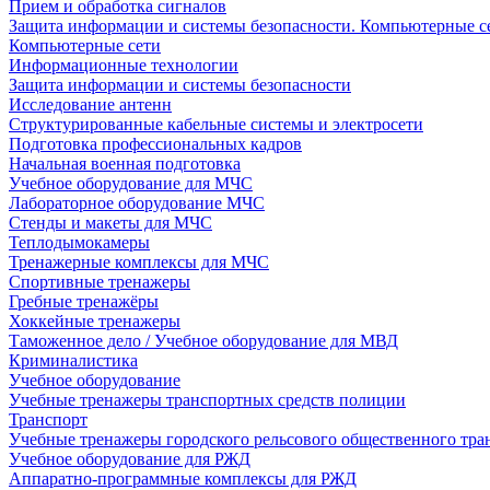
Прием и обработка сигналов
Защита информации и системы безопасности. Компьютерные се
Компьютерные сети
Информационные технологии
Защита информации и системы безопасности
Исследование антенн
Структурированные кабельные системы и электросети
Подготовка профессиональных кадров
Начальная военная подготовка
Учебное оборудование для МЧС
Лабораторное оборудование МЧС
Стенды и макеты для МЧС
Теплодымокамеры
Тренажерные комплексы для МЧС
Спортивные тренажеры
Гребные тренажёры
Хоккейные тренажеры
Таможенное дело / Учебное оборудование для МВД
Криминалистика
Учебное оборудование
Учебные тренажеры транспортных средств полиции
Транспорт
Учебные тренажеры городского рельсового общественного тра
Учебное оборудование для РЖД
Аппаратно-программные комплексы для РЖД