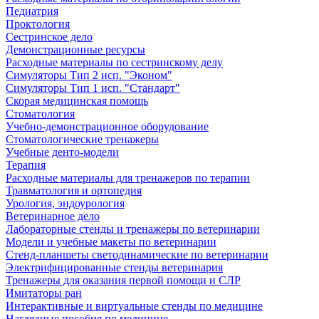
Педиатрия
Проктология
Сестринское дело
Демонстрационные ресурсы
Расходные материалы по сестринскому делу
Симуляторы Тип 2 исп. "Эконом"
Симуляторы Тип 1 исп. "Стандарт"
Скорая медицинская помощь
Стоматология
Учебно-демонстрационное оборудование
Стоматологические тренажеры
Учебные денто-модели
Терапия
Расходные материалы для тренажеров по терапии
Травматология и ортопедия
Урология, эндоурология
Ветеринарное дело
Лабораторные стенды и тренажеры по ветеринарии
Модели и учебные макеты по ветеринарии
Стенд-планшеты светодинамические по ветеринарии
Электрифицированные стенды ветеринария
Тренажеры для оказания первой помощи и СЛР
Имитаторы ран
Интерактивные и виртуальные стенды по медицине
Наглядные пособия по медицине