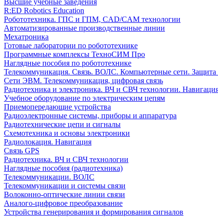
Высшие учебные заведения
R:ED Robotics Education
Робототехника. ГПС и ГПМ, CAD/CAM технологии
Автоматизированные производственные линии
Мехатроника
Готовые лаборатории по робототехнике
Программные комплексы ТехноСИМ Про
Наглядные пособия по робототехнике
Телекоммуникация. Связь. ВОЛС. Компьютерные сети. Защита
Сети ЭВМ. Телекоммуникация, цифровая связь
Радиотехника и электроника. ВЧ и СВЧ технологии. Навигаци
Учебное оборудование по электрическим цепям
Приемопередающие устройства
Радиоэлектронные системы, приборы и аппаратура
Радиотехнические цепи и сигналы
Схемотехника и основы электроники
Радиолокация. Навигация
Связь GPS
Радиотехника. ВЧ и СВЧ технологии
Наглядные пособия (радиотехника)
Телекоммуникации. ВОЛС
Телекоммуникации и системы связи
Волоконно-оптические линии связи
Аналого-цифровое преобразование
Устройства генерирования и формирования сигналов