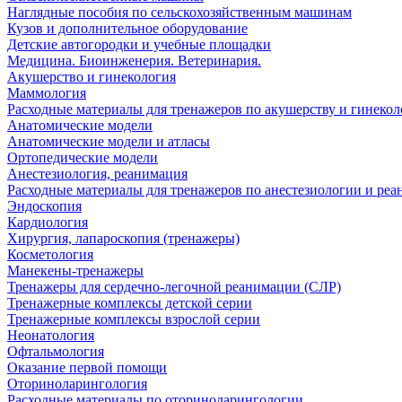
Наглядные пособия по сельскохозяйственным машинам
Кузов и дополнительное оборудование
Детские автогородки и учебные площадки
Медицина. Биоинженерия. Ветеринария.
Акушерство и гинекология
Маммология
Расходные материалы для тренажеров по акушерству и гинеко
Анатомические модели
Анатомические модели и атласы
Ортопедические модели
Анестезиология, реанимация
Расходные материалы для тренажеров по анестезиологии и ре
Эндоскопия
Кардиология
Хирургия, лапароскопия (тренажеры)
Косметология
Манекены-тренажеры
Тренажеры для сердечно-легочной реанимации (СЛР)
Тренажерные комплексы детской серии
Тренажерные комплексы взрослой серии
Неонатология
Офтальмология
Оказание первой помощи
Оториноларингология
Расходные материалы по оториноларингологии