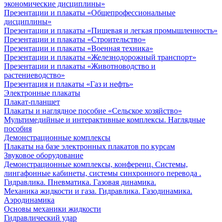
экономические дисциплины»
Презентации и плакаты «Общепрофессиональные
дисциплины»
Презентации и плакаты «Пищевая и легкая промышленность»
Презентации и плакаты «Строительство»
Презентации и плакаты «Военная техника»
Презентации и плакаты «Железнодорожный транспорт»
Презентации и плакаты «Животноводство и
растениеводство»
Презентация и плакаты «Газ и нефть»
Электронные плакаты
Плакат-планшет
Плакаты и наглядное пособие «Сельское хозяйство»
Мультимедийные и интерактивные комплексы. Наглядные
пособия
Демонстрационные комплексы
Плакаты на базе электронных плакатов по курсам
Звуковое оборудование
Демонстрационные комплексы, конференц. Системы,
лингафонные кабинеты, системы синхронного перевода .
Гидравлика. Пневматика. Газовая динамика.
Механика жидкости и газа. Гидравлика. Газодинамика.
Аэродинамика
Основы механики жидкости
Гидравлический удар