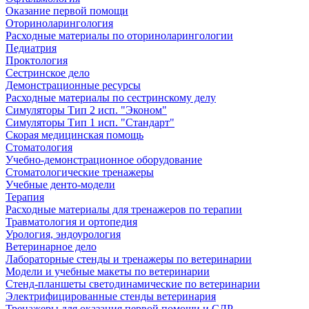
Оказание первой помощи
Оториноларингология
Расходные материалы по оториноларингологии
Педиатрия
Проктология
Сестринское дело
Демонстрационные ресурсы
Расходные материалы по сестринскому делу
Симуляторы Тип 2 исп. "Эконом"
Симуляторы Тип 1 исп. "Стандарт"
Скорая медицинская помощь
Стоматология
Учебно-демонстрационное оборудование
Стоматологические тренажеры
Учебные денто-модели
Терапия
Расходные материалы для тренажеров по терапии
Травматология и ортопедия
Урология, эндоурология
Ветеринарное дело
Лабораторные стенды и тренажеры по ветеринарии
Модели и учебные макеты по ветеринарии
Стенд-планшеты светодинамические по ветеринарии
Электрифицированные стенды ветеринария
Тренажеры для оказания первой помощи и СЛР