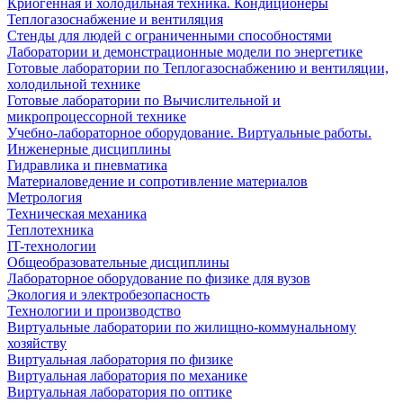
Криогенная и холодильная техника. Кондиционеры
Теплогазоснабжение и вентиляция
Стенды для людей с ограниченными способностями
Лаборатории и демонстрационные модели по энергетике
Готовые лаборатории по Теплогазоснабжению и вентиляции,
холодильной технике
Готовые лаборатории по Вычислительной и
микропроцессорной технике
Учебно-лабораторное оборудование. Виртуальные работы.
Инженерные дисциплины
Гидравлика и пневматика
Материаловедение и сопротивление материалов
Метрология
Техническая механика
Теплотехника
IT-технологии
Общеобразовательные дисциплины
Лабораторное оборудование по физике для вузов
Экология и электробезопасность
Технологии и производство
Виртуальные лаборатории по жилищно-коммунальному
хозяйству
Виртуальная лаборатория по физике
Виртуальная лаборатория по механике
Виртуальная лаборатория по оптике