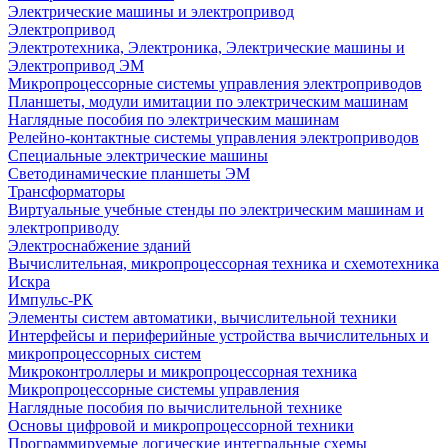
Электрические машины и электропривод
Электропривод
Электротехника, Электроника, Электрические машины и
Электропривод ЭМ
Микропроцессорные системы управления электроприводов
Планшеты, модули имитации по электрическим машинам
Наглядные пособия по электрическим машинам
Релейно-контактные системы управления электроприводов
Специальные электрические машины
Светодинамические планшеты ЭМ
Трансформаторы
Виртуальные учебные стенды по электрическим машинам и
электроприводу
Электроснабжение зданий
Вычислительная, микропроцессорная техника и схемотехника
Искра
Импульс-РК
Элементы систем автоматики, вычислительной техники
Интерфейсы и периферийные устройства вычислительных и
микропроцессорных систем
Микроконтроллеры и микропроцессорная техника
Микропроцессорные системы управления
Наглядные пособия по вычислительной технике
Основы цифровой и микропроцессорной техники
Программируемые логические интегральные схемы