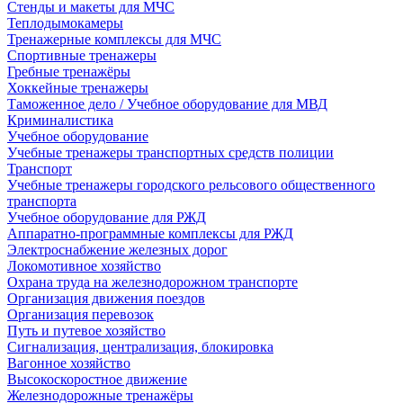
Стенды и макеты для МЧС
Теплодымокамеры
Тренажерные комплексы для МЧС
Спортивные тренажеры
Гребные тренажёры
Хоккейные тренажеры
Таможенное дело / Учебное оборудование для МВД
Криминалистика
Учебное оборудование
Учебные тренажеры транспортных средств полиции
Транспорт
Учебные тренажеры городского рельсового общественного
транспорта
Учебное оборудование для РЖД
Аппаратно-программные комплексы для РЖД
Электроснабжение железных дорог
Локомотивное хозяйство
Охрана труда на железнодорожном транспорте
Организация движения поездов
Организация перевозок
Путь и путевое хозяйство
Сигнализация, централизация, блокировка
Вагонное хозяйство
Высокоскоростное движение
Железнодорожные тренажёры