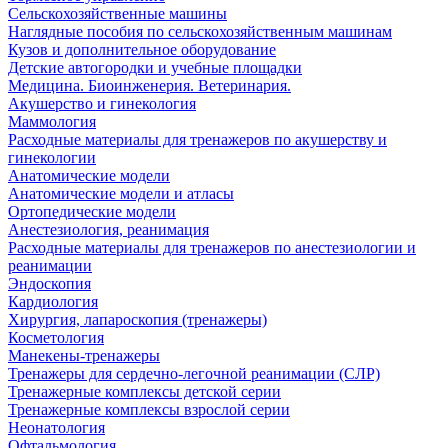
Сельскохозяйственные машины
Наглядные пособия по сельскохозяйственным машинам
Кузов и дополнительное оборудование
Детские автогородки и учебные площадки
Медицина. Биоинженерия. Ветеринария.
Акушерство и гинекология
Маммология
Расходные материалы для тренажеров по акушерству и
гинекологии
Анатомические модели
Анатомические модели и атласы
Ортопедические модели
Анестезиология, реанимация
Расходные материалы для тренажеров по анестезиологии и
реанимации
Эндоскопия
Кардиология
Хирургия, лапароскопия (тренажеры)
Косметология
Манекены-тренажеры
Тренажеры для сердечно-легочной реанимации (СЛР)
Тренажерные комплексы детской серии
Тренажерные комплексы взрослой серии
Неонатология
Офтальмология