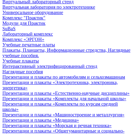
Виртуальный лабораторный стенд
Виртуальная лаборатория по электротехнике
Универсальное оборудование
Комплекс "Практик"
Модули для Практик
SuBaS
Лабораторный комплекс
Комплекс «ЭРГОН»
Учебные печатные платы
Плакаты, Планшеты, Информационные стредства, Наглядные
учебные пособия.
Учебные плакаты
Интерактивный электрифицированный стенд
Наглядные пособия
Презентации и плакаты по автомобилям и сельхозмашинам
Презентации и плакаты «Электротехника, электроника,
энергетика»
Презентации и плакаты «Естественно-научные дисциплины»
Презентации и плакаты «Комплекты для начальной школы»
Презентации и плакаты «Комплекты по курсам средней
школы»
Презентации и плакаты «Машиностроение и металлургия»
Презентации и плакаты «Медицина»
Презентации и плакаты «Морская и речная техника»
Презентации и плакаты «Общегуманитарные и социально-