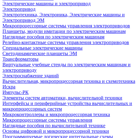
Электрические машины и электропривод
Электропривод
Электротехника, Электроника, Электрические машины и
Электропривод ЭМ
Микропроцессорные системы управления электроприводов
Планшеты, модули имитации по электрическим машинам
Наглядные пособия по электрическим машинам
Релейно-контактные системы управления электроприводов
Специальные электрические машины
Светодинамические планшеты ЭМ
Трансформаторы
Виртуальные учебные стенды по электрическим машинам и
электроприводу
Электроснабжение зданий
Вычислительная, микропроцессорная техника и схемотехника
Искра
Импульс-РК
Элементы систем автоматики, вычислительной техники
Интерфейсы и периферийные устройства вычислительных и
микропроцессорных систем
Микроконтроллеры и микропроцессорная техника
Микропроцессорные системы управления
Наглядные пособия по вычислительной технике
Основы цифровой и микропроцессорной техники
Программируемые логические интегральные схемы