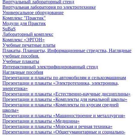
Виртуальный лабораторный стенд
Виртуальная лаборатория по электротехнике
Универсальное оборудование
Комплекс "Практик"
Модули для Практик
SuBaS
Лабораторный комплекс
Комплекс «ЭРГОН»
Учебные печатные платы
Плакаты, Планшеты, Информационные стредства, Наглядные
учебные пособия.
Учебные плакаты
Интерактивный электрифицированный стенд
Наглядные пособия
Презентации и плакаты по автомобилям и сельхозмашинам
Презентации и плакаты «Электротехника, электроника,
энергетика»
Презентации и плакаты «Естественно-научные дисциплины»
Презентации и плакаты «Комплекты для начальной школы»
Презентации и плакаты «Комплекты по курсам средней
школы»
Презентации и плакаты «Машиностроение и металлургия»
Презентации и плакаты «Медицина»
Презентации и плакаты «Морская и речная техника»
Презентации и плакаты «Общегуманитарные и социально-