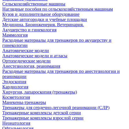
Сельскохозяйственные машины
Наглядные пособия по сельскохозяйственным машинам
Кузов и дополнительное оборудование
Детские автогородки и учебные площадки
Медицина. Биоинженерия. Ветеринария.
Акушерство и гинекология
Маммология
Расходные материалы для тренажеров по акушерству и
гинекологии
Анатомические модели
Анатомические модели и атласы
Ортопедические модели
Анестезиология, реанимация
Расходные материалы для тренажеров по анестезиологии и
реанимации
Эндоскопия
Кардиология
Хирургия, лапароскопия (тренажеры)
Косметология
Манекены-тренажеры
Тренажеры для сердечно-легочной реанимации (СЛР)
Тренажерные комплексы детской серии
Тренажерные комплексы взрослой серии
Неонатология
Офтальмология