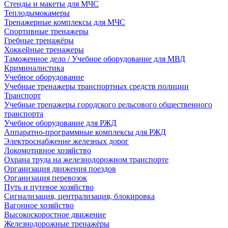
Стенды и макеты для МЧС
Теплодымокамеры
Тренажерные комплексы для МЧС
Спортивные тренажеры
Гребные тренажёры
Хоккейные тренажеры
Таможенное дело / Учебное оборудование для МВД
Криминалистика
Учебное оборудование
Учебные тренажеры транспортных средств полиции
Транспорт
Учебные тренажеры городского рельсового общественного
транспорта
Учебное оборудование для РЖД
Аппаратно-программные комплексы для РЖД
Электроснабжение железных дорог
Локомотивное хозяйство
Охрана труда на железнодорожном транспорте
Организация движения поездов
Организация перевозок
Путь и путевое хозяйство
Сигнализация, централизация, блокировка
Вагонное хозяйство
Высокоскоростное движение
Железнодорожные тренажёры