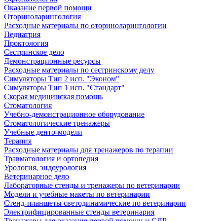
Оказание первой помощи
Оториноларингология
Расходные материалы по оториноларингологии
Педиатрия
Проктология
Сестринское дело
Демонстрационные ресурсы
Расходные материалы по сестринскому делу
Симуляторы Тип 2 исп. "Эконом"
Симуляторы Тип 1 исп. "Стандарт"
Скорая медицинская помощь
Стоматология
Учебно-демонстрационное оборудование
Стоматологические тренажеры
Учебные денто-модели
Терапия
Расходные материалы для тренажеров по терапии
Травматология и ортопедия
Урология, эндоурология
Ветеринарное дело
Лабораторные стенды и тренажеры по ветеринарии
Модели и учебные макеты по ветеринарии
Стенд-планшеты светодинамические по ветеринарии
Электрифицированные стенды ветеринария
Тренажеры для оказания первой помощи и СЛР