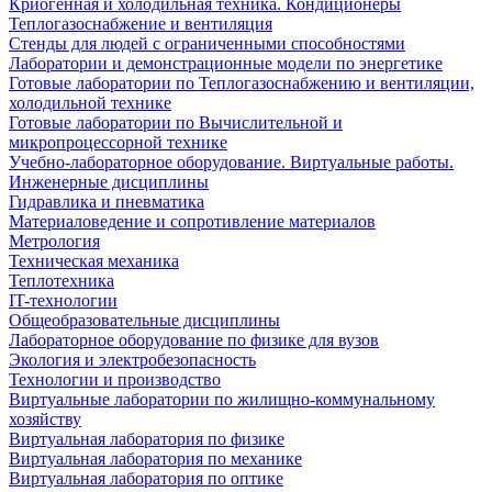
Криогенная и холодильная техника. Кондиционеры
Теплогазоснабжение и вентиляция
Стенды для людей с ограниченными способностями
Лаборатории и демонстрационные модели по энергетике
Готовые лаборатории по Теплогазоснабжению и вентиляции,
холодильной технике
Готовые лаборатории по Вычислительной и
микропроцессорной технике
Учебно-лабораторное оборудование. Виртуальные работы.
Инженерные дисциплины
Гидравлика и пневматика
Материаловедение и сопротивление материалов
Метрология
Техническая механика
Теплотехника
IT-технологии
Общеобразовательные дисциплины
Лабораторное оборудование по физике для вузов
Экология и электробезопасность
Технологии и производство
Виртуальные лаборатории по жилищно-коммунальному
хозяйству
Виртуальная лаборатория по физике
Виртуальная лаборатория по механике
Виртуальная лаборатория по оптике