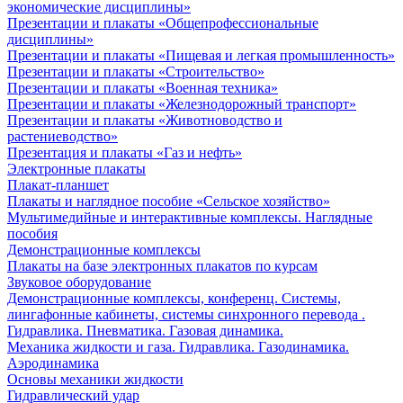
экономические дисциплины»
Презентации и плакаты «Общепрофессиональные
дисциплины»
Презентации и плакаты «Пищевая и легкая промышленность»
Презентации и плакаты «Строительство»
Презентации и плакаты «Военная техника»
Презентации и плакаты «Железнодорожный транспорт»
Презентации и плакаты «Животноводство и
растениеводство»
Презентация и плакаты «Газ и нефть»
Электронные плакаты
Плакат-планшет
Плакаты и наглядное пособие «Сельское хозяйство»
Мультимедийные и интерактивные комплексы. Наглядные
пособия
Демонстрационные комплексы
Плакаты на базе электронных плакатов по курсам
Звуковое оборудование
Демонстрационные комплексы, конференц. Системы,
лингафонные кабинеты, системы синхронного перевода .
Гидравлика. Пневматика. Газовая динамика.
Механика жидкости и газа. Гидравлика. Газодинамика.
Аэродинамика
Основы механики жидкости
Гидравлический удар