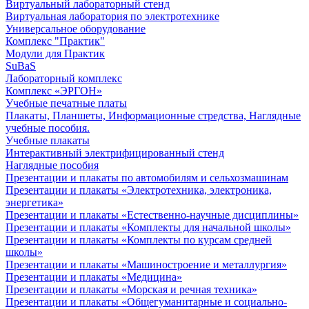
Виртуальный лабораторный стенд
Виртуальная лаборатория по электротехнике
Универсальное оборудование
Комплекс "Практик"
Модули для Практик
SuBaS
Лабораторный комплекс
Комплекс «ЭРГОН»
Учебные печатные платы
Плакаты, Планшеты, Информационные стредства, Наглядные
учебные пособия.
Учебные плакаты
Интерактивный электрифицированный стенд
Наглядные пособия
Презентации и плакаты по автомобилям и сельхозмашинам
Презентации и плакаты «Электротехника, электроника,
энергетика»
Презентации и плакаты «Естественно-научные дисциплины»
Презентации и плакаты «Комплекты для начальной школы»
Презентации и плакаты «Комплекты по курсам средней
школы»
Презентации и плакаты «Машиностроение и металлургия»
Презентации и плакаты «Медицина»
Презентации и плакаты «Морская и речная техника»
Презентации и плакаты «Общегуманитарные и социально-