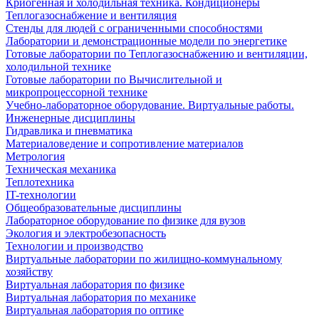
Криогенная и холодильная техника. Кондиционеры
Теплогазоснабжение и вентиляция
Стенды для людей с ограниченными способностями
Лаборатории и демонстрационные модели по энергетике
Готовые лаборатории по Теплогазоснабжению и вентиляции,
холодильной технике
Готовые лаборатории по Вычислительной и
микропроцессорной технике
Учебно-лабораторное оборудование. Виртуальные работы.
Инженерные дисциплины
Гидравлика и пневматика
Материаловедение и сопротивление материалов
Метрология
Техническая механика
Теплотехника
IT-технологии
Общеобразовательные дисциплины
Лабораторное оборудование по физике для вузов
Экология и электробезопасность
Технологии и производство
Виртуальные лаборатории по жилищно-коммунальному
хозяйству
Виртуальная лаборатория по физике
Виртуальная лаборатория по механике
Виртуальная лаборатория по оптике