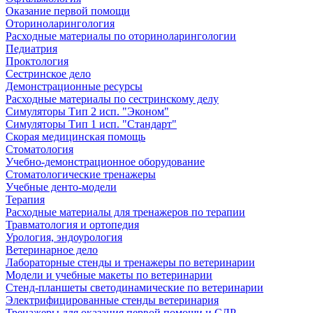
Оказание первой помощи
Оториноларингология
Расходные материалы по оториноларингологии
Педиатрия
Проктология
Сестринское дело
Демонстрационные ресурсы
Расходные материалы по сестринскому делу
Симуляторы Тип 2 исп. "Эконом"
Симуляторы Тип 1 исп. "Стандарт"
Скорая медицинская помощь
Стоматология
Учебно-демонстрационное оборудование
Стоматологические тренажеры
Учебные денто-модели
Терапия
Расходные материалы для тренажеров по терапии
Травматология и ортопедия
Урология, эндоурология
Ветеринарное дело
Лабораторные стенды и тренажеры по ветеринарии
Модели и учебные макеты по ветеринарии
Стенд-планшеты светодинамические по ветеринарии
Электрифицированные стенды ветеринария
Тренажеры для оказания первой помощи и СЛР