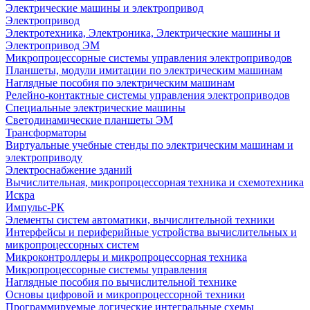
Электрические машины и электропривод
Электропривод
Электротехника, Электроника, Электрические машины и
Электропривод ЭМ
Микропроцессорные системы управления электроприводов
Планшеты, модули имитации по электрическим машинам
Наглядные пособия по электрическим машинам
Релейно-контактные системы управления электроприводов
Специальные электрические машины
Светодинамические планшеты ЭМ
Трансформаторы
Виртуальные учебные стенды по электрическим машинам и
электроприводу
Электроснабжение зданий
Вычислительная, микропроцессорная техника и схемотехника
Искра
Импульс-РК
Элементы систем автоматики, вычислительной техники
Интерфейсы и периферийные устройства вычислительных и
микропроцессорных систем
Микроконтроллеры и микропроцессорная техника
Микропроцессорные системы управления
Наглядные пособия по вычислительной технике
Основы цифровой и микропроцессорной техники
Программируемые логические интегральные схемы