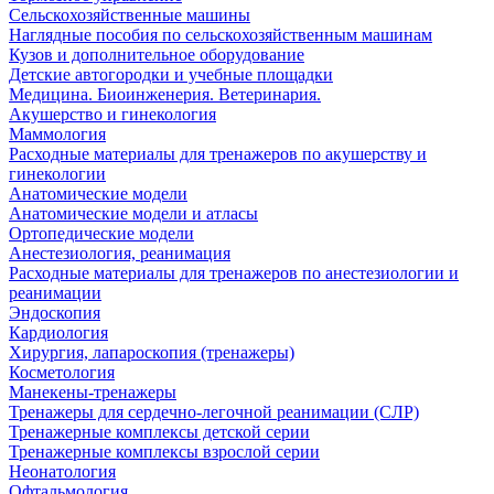
Сельскохозяйственные машины
Наглядные пособия по сельскохозяйственным машинам
Кузов и дополнительное оборудование
Детские автогородки и учебные площадки
Медицина. Биоинженерия. Ветеринария.
Акушерство и гинекология
Маммология
Расходные материалы для тренажеров по акушерству и
гинекологии
Анатомические модели
Анатомические модели и атласы
Ортопедические модели
Анестезиология, реанимация
Расходные материалы для тренажеров по анестезиологии и
реанимации
Эндоскопия
Кардиология
Хирургия, лапароскопия (тренажеры)
Косметология
Манекены-тренажеры
Тренажеры для сердечно-легочной реанимации (СЛР)
Тренажерные комплексы детской серии
Тренажерные комплексы взрослой серии
Неонатология
Офтальмология