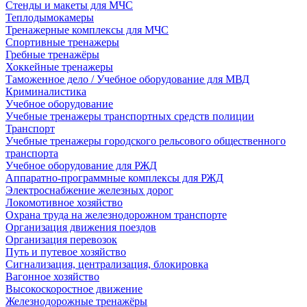
Стенды и макеты для МЧС
Теплодымокамеры
Тренажерные комплексы для МЧС
Спортивные тренажеры
Гребные тренажёры
Хоккейные тренажеры
Таможенное дело / Учебное оборудование для МВД
Криминалистика
Учебное оборудование
Учебные тренажеры транспортных средств полиции
Транспорт
Учебные тренажеры городского рельсового общественного
транспорта
Учебное оборудование для РЖД
Аппаратно-программные комплексы для РЖД
Электроснабжение железных дорог
Локомотивное хозяйство
Охрана труда на железнодорожном транспорте
Организация движения поездов
Организация перевозок
Путь и путевое хозяйство
Сигнализация, централизация, блокировка
Вагонное хозяйство
Высокоскоростное движение
Железнодорожные тренажёры