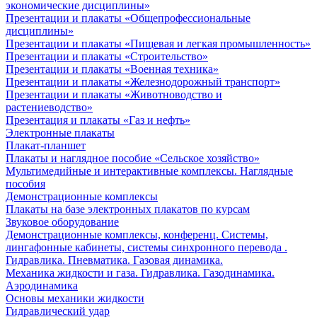
экономические дисциплины»
Презентации и плакаты «Общепрофессиональные
дисциплины»
Презентации и плакаты «Пищевая и легкая промышленность»
Презентации и плакаты «Строительство»
Презентации и плакаты «Военная техника»
Презентации и плакаты «Железнодорожный транспорт»
Презентации и плакаты «Животноводство и
растениеводство»
Презентация и плакаты «Газ и нефть»
Электронные плакаты
Плакат-планшет
Плакаты и наглядное пособие «Сельское хозяйство»
Мультимедийные и интерактивные комплексы. Наглядные
пособия
Демонстрационные комплексы
Плакаты на базе электронных плакатов по курсам
Звуковое оборудование
Демонстрационные комплексы, конференц. Системы,
лингафонные кабинеты, системы синхронного перевода .
Гидравлика. Пневматика. Газовая динамика.
Механика жидкости и газа. Гидравлика. Газодинамика.
Аэродинамика
Основы механики жидкости
Гидравлический удар