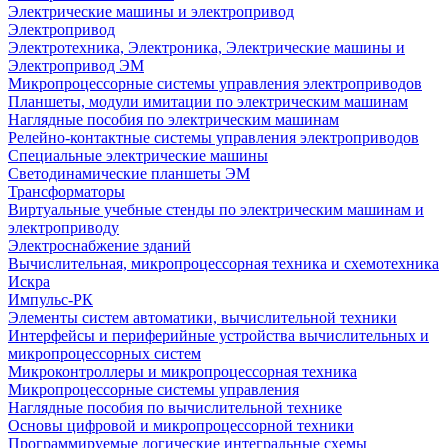
Электрические машины и электропривод
Электропривод
Электротехника, Электроника, Электрические машины и
Электропривод ЭМ
Микропроцессорные системы управления электроприводов
Планшеты, модули имитации по электрическим машинам
Наглядные пособия по электрическим машинам
Релейно-контактные системы управления электроприводов
Специальные электрические машины
Светодинамические планшеты ЭМ
Трансформаторы
Виртуальные учебные стенды по электрическим машинам и
электроприводу
Электроснабжение зданий
Вычислительная, микропроцессорная техника и схемотехника
Искра
Импульс-РК
Элементы систем автоматики, вычислительной техники
Интерфейсы и периферийные устройства вычислительных и
микропроцессорных систем
Микроконтроллеры и микропроцессорная техника
Микропроцессорные системы управления
Наглядные пособия по вычислительной технике
Основы цифровой и микропроцессорной техники
Программируемые логические интегральные схемы