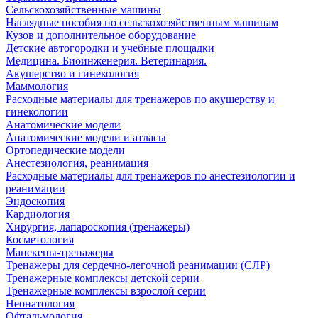
Сельскохозяйственные машины
Наглядные пособия по сельскохозяйственным машинам
Кузов и дополнительное оборудование
Детские автогородки и учебные площадки
Медицина. Биоинженерия. Ветеринария.
Акушерство и гинекология
Маммология
Расходные материалы для тренажеров по акушерству и
гинекологии
Анатомические модели
Анатомические модели и атласы
Ортопедические модели
Анестезиология, реанимация
Расходные материалы для тренажеров по анестезиологии и
реанимации
Эндоскопия
Кардиология
Хирургия, лапароскопия (тренажеры)
Косметология
Манекены-тренажеры
Тренажеры для сердечно-легочной реанимации (СЛР)
Тренажерные комплексы детской серии
Тренажерные комплексы взрослой серии
Неонатология
Офтальмология