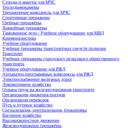
Стенды и макеты для МЧС
Теплодымокамеры
Тренажерные комплексы для МЧС
Спортивные тренажеры
Гребные тренажёры
Хоккейные тренажеры
Таможенное дело / Учебное оборудование для МВД
Криминалистика
Учебное оборудование
Учебные тренажеры транспортных средств полиции
Транспорт
Учебные тренажеры городского рельсового общественного
транспорта
Учебное оборудование для РЖД
Аппаратно-программные комплексы для РЖД
Электроснабжение железных дорог
Локомотивное хозяйство
Охрана труда на железнодорожном транспорте
Организация движения поездов
Организация перевозок
Путь и путевое хозяйство
Сигнализация, централизация, блокировка
Вагонное хозяйство
Высокоскоростное движение
Железнодорожные тренажёры