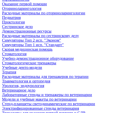
Оказание первой помощи
Оториноларингология
Расходные материалы по оториноларингологии
Педиатрия
Проктология
Сестринское дело
Демонстрационные ресурсы
Расходные материалы по сестринскому делу
Симуляторы Тип 2 исп. "Эконом"
Симуляторы Тип 1 исп. "Стандарт"
Скорая медицинская помощь
Стоматология
Учебно-демонстрационное оборудование
Стоматологические тренажеры
Учебные денто-модели
Терапия
Расходные материалы для тренажеров по терапии
Травматология и ортопедия
Урология, эндоурология
Ветеринарное дело
Лабораторные стенды и тренажеры по ветеринарии
Модели и учебные макеты по ветеринарии
Стенд-планшеты светодинамические по ветеринарии
Электрифицированные стенды ветеринария
Тренажеры для оказания первой помощи и СЛР