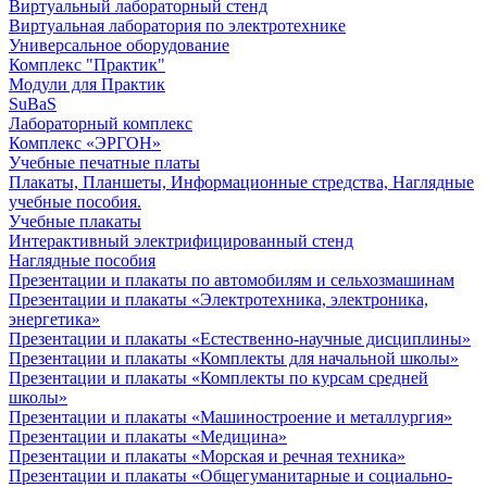
Виртуальный лабораторный стенд
Виртуальная лаборатория по электротехнике
Универсальное оборудование
Комплекс "Практик"
Модули для Практик
SuBaS
Лабораторный комплекс
Комплекс «ЭРГОН»
Учебные печатные платы
Плакаты, Планшеты, Информационные стредства, Наглядные
учебные пособия.
Учебные плакаты
Интерактивный электрифицированный стенд
Наглядные пособия
Презентации и плакаты по автомобилям и сельхозмашинам
Презентации и плакаты «Электротехника, электроника,
энергетика»
Презентации и плакаты «Естественно-научные дисциплины»
Презентации и плакаты «Комплекты для начальной школы»
Презентации и плакаты «Комплекты по курсам средней
школы»
Презентации и плакаты «Машиностроение и металлургия»
Презентации и плакаты «Медицина»
Презентации и плакаты «Морская и речная техника»
Презентации и плакаты «Общегуманитарные и социально-