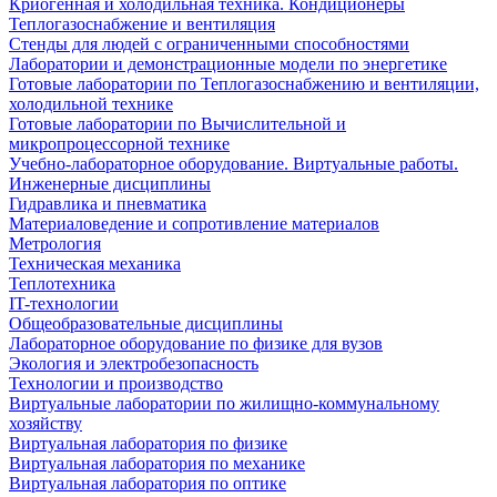
Криогенная и холодильная техника. Кондиционеры
Теплогазоснабжение и вентиляция
Стенды для людей с ограниченными способностями
Лаборатории и демонстрационные модели по энергетике
Готовые лаборатории по Теплогазоснабжению и вентиляции,
холодильной технике
Готовые лаборатории по Вычислительной и
микропроцессорной технике
Учебно-лабораторное оборудование. Виртуальные работы.
Инженерные дисциплины
Гидравлика и пневматика
Материаловедение и сопротивление материалов
Метрология
Техническая механика
Теплотехника
IT-технологии
Общеобразовательные дисциплины
Лабораторное оборудование по физике для вузов
Экология и электробезопасность
Технологии и производство
Виртуальные лаборатории по жилищно-коммунальному
хозяйству
Виртуальная лаборатория по физике
Виртуальная лаборатория по механике
Виртуальная лаборатория по оптике