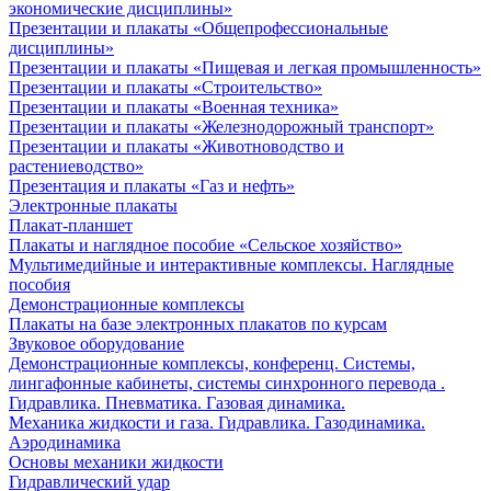
экономические дисциплины»
Презентации и плакаты «Общепрофессиональные
дисциплины»
Презентации и плакаты «Пищевая и легкая промышленность»
Презентации и плакаты «Строительство»
Презентации и плакаты «Военная техника»
Презентации и плакаты «Железнодорожный транспорт»
Презентации и плакаты «Животноводство и
растениеводство»
Презентация и плакаты «Газ и нефть»
Электронные плакаты
Плакат-планшет
Плакаты и наглядное пособие «Сельское хозяйство»
Мультимедийные и интерактивные комплексы. Наглядные
пособия
Демонстрационные комплексы
Плакаты на базе электронных плакатов по курсам
Звуковое оборудование
Демонстрационные комплексы, конференц. Системы,
лингафонные кабинеты, системы синхронного перевода .
Гидравлика. Пневматика. Газовая динамика.
Механика жидкости и газа. Гидравлика. Газодинамика.
Аэродинамика
Основы механики жидкости
Гидравлический удар