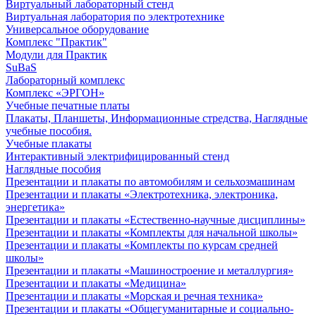
Виртуальный лабораторный стенд
Виртуальная лаборатория по электротехнике
Универсальное оборудование
Комплекс "Практик"
Модули для Практик
SuBaS
Лабораторный комплекс
Комплекс «ЭРГОН»
Учебные печатные платы
Плакаты, Планшеты, Информационные стредства, Наглядные
учебные пособия.
Учебные плакаты
Интерактивный электрифицированный стенд
Наглядные пособия
Презентации и плакаты по автомобилям и сельхозмашинам
Презентации и плакаты «Электротехника, электроника,
энергетика»
Презентации и плакаты «Естественно-научные дисциплины»
Презентации и плакаты «Комплекты для начальной школы»
Презентации и плакаты «Комплекты по курсам средней
школы»
Презентации и плакаты «Машиностроение и металлургия»
Презентации и плакаты «Медицина»
Презентации и плакаты «Морская и речная техника»
Презентации и плакаты «Общегуманитарные и социально-