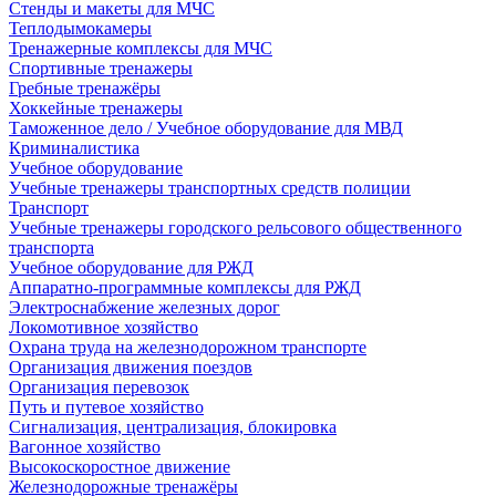
Стенды и макеты для МЧС
Теплодымокамеры
Тренажерные комплексы для МЧС
Спортивные тренажеры
Гребные тренажёры
Хоккейные тренажеры
Таможенное дело / Учебное оборудование для МВД
Криминалистика
Учебное оборудование
Учебные тренажеры транспортных средств полиции
Транспорт
Учебные тренажеры городского рельсового общественного
транспорта
Учебное оборудование для РЖД
Аппаратно-программные комплексы для РЖД
Электроснабжение железных дорог
Локомотивное хозяйство
Охрана труда на железнодорожном транспорте
Организация движения поездов
Организация перевозок
Путь и путевое хозяйство
Сигнализация, централизация, блокировка
Вагонное хозяйство
Высокоскоростное движение
Железнодорожные тренажёры