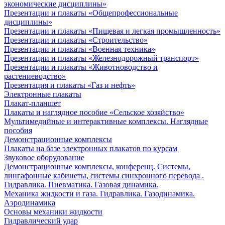
экономические дисциплины»
Презентации и плакаты «Общепрофессиональные
дисциплины»
Презентации и плакаты «Пищевая и легкая промышленность»
Презентации и плакаты «Строительство»
Презентации и плакаты «Военная техника»
Презентации и плакаты «Железнодорожный транспорт»
Презентации и плакаты «Животноводство и
растениеводство»
Презентация и плакаты «Газ и нефть»
Электронные плакаты
Плакат-планшет
Плакаты и наглядное пособие «Сельское хозяйство»
Мультимедийные и интерактивные комплексы. Наглядные
пособия
Демонстрационные комплексы
Плакаты на базе электронных плакатов по курсам
Звуковое оборудование
Демонстрационные комплексы, конференц. Системы,
лингафонные кабинеты, системы синхронного перевода .
Гидравлика. Пневматика. Газовая динамика.
Механика жидкости и газа. Гидравлика. Газодинамика.
Аэродинамика
Основы механики жидкости
Гидравлический удар