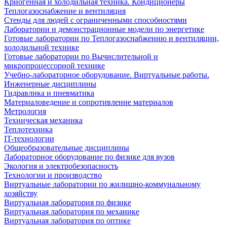
Криогенная и холодильная техника. Кондиционеры
Теплогазоснабжение и вентиляция
Стенды для людей с ограниченными способностями
Лаборатории и демонстрационные модели по энергетике
Готовые лаборатории по Теплогазоснабжению и вентиляции,
холодильной технике
Готовые лаборатории по Вычислительной и
микропроцессорной технике
Учебно-лабораторное оборудование. Виртуальные работы.
Инженерные дисциплины
Гидравлика и пневматика
Материаловедение и сопротивление материалов
Метрология
Техническая механика
Теплотехника
IT-технологии
Общеобразовательные дисциплины
Лабораторное оборудование по физике для вузов
Экология и электробезопасность
Технологии и производство
Виртуальные лаборатории по жилищно-коммунальному
хозяйству
Виртуальная лаборатория по физике
Виртуальная лаборатория по механике
Виртуальная лаборатория по оптике