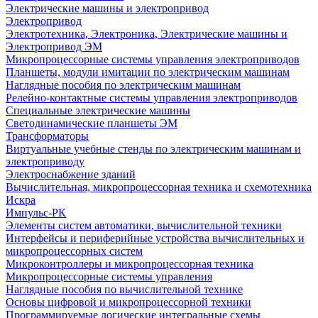
Электрические машины и электропривод
Электропривод
Электротехника, Электроника, Электрические машины и
Электропривод ЭМ
Микропроцессорные системы управления электроприводов
Планшеты, модули имитации по электрическим машинам
Наглядные пособия по электрическим машинам
Релейно-контактные системы управления электроприводов
Специальные электрические машины
Светодинамические планшеты ЭМ
Трансформаторы
Виртуальные учебные стенды по электрическим машинам и
электроприводу
Электроснабжение зданий
Вычислительная, микропроцессорная техника и схемотехника
Искра
Импульс-РК
Элементы систем автоматики, вычислительной техники
Интерфейсы и периферийные устройства вычислительных и
микропроцессорных систем
Микроконтроллеры и микропроцессорная техника
Микропроцессорные системы управления
Наглядные пособия по вычислительной технике
Основы цифровой и микропроцессорной техники
Программируемые логические интегральные схемы