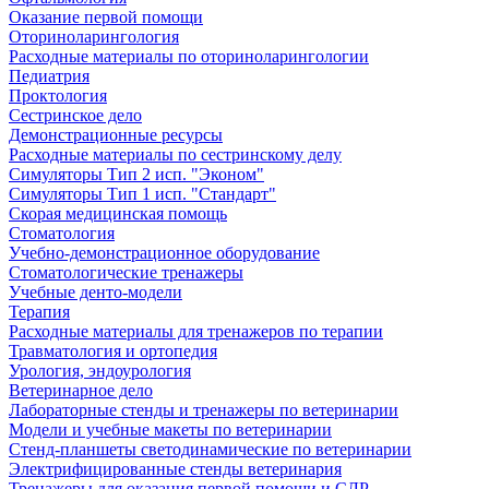
Оказание первой помощи
Оториноларингология
Расходные материалы по оториноларингологии
Педиатрия
Проктология
Сестринское дело
Демонстрационные ресурсы
Расходные материалы по сестринскому делу
Симуляторы Тип 2 исп. "Эконом"
Симуляторы Тип 1 исп. "Стандарт"
Скорая медицинская помощь
Стоматология
Учебно-демонстрационное оборудование
Стоматологические тренажеры
Учебные денто-модели
Терапия
Расходные материалы для тренажеров по терапии
Травматология и ортопедия
Урология, эндоурология
Ветеринарное дело
Лабораторные стенды и тренажеры по ветеринарии
Модели и учебные макеты по ветеринарии
Стенд-планшеты светодинамические по ветеринарии
Электрифицированные стенды ветеринария
Тренажеры для оказания первой помощи и СЛР