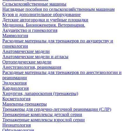
Сельскохозяйственные машины
Наглядные пособия по сельскохозяйственным машинам
Кузов и дополнительное оборудование
Детские автогородки и учебные площадки
Медицина. Биоинженерия. Ветеринария.
Акушерство и гинекология
Маммология
Расходные материалы для тренажеров по акушерству и
гинекологии
Анатомические модели
Анатомические модели и атласы
Ортопедические модели
Анестезиология, реанимация
Расходные материалы для тренажеров по анестезиологии и
реанимации
Эндоскопия
Кардиология
Хирургия, лапароскопия (тренажеры)
Косметология
Манекены-тренажеры
Тренажеры для сердечно-легочной реанимации (СЛР)
Тренажерные комплексы детской серии
Тренажерные комплексы взрослой серии
Неонатология
Офтальмология