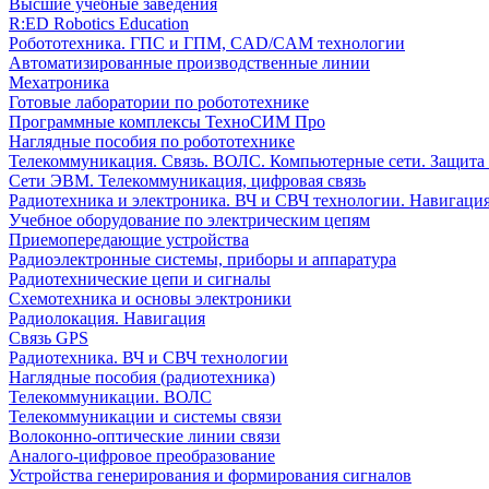
Высшие учебные заведения
R:ED Robotics Education
Робототехника. ГПС и ГПМ, CAD/CAM технологии
Автоматизированные производственные линии
Мехатроника
Готовые лаборатории по робототехнике
Программные комплексы ТехноСИМ Про
Наглядные пособия по робототехнике
Телекоммуникация. Связь. ВОЛС. Компьютерные сети. Защита
Сети ЭВМ. Телекоммуникация, цифровая связь
Радиотехника и электроника. ВЧ и СВЧ технологии. Навигаци
Учебное оборудование по электрическим цепям
Приемопередающие устройства
Радиоэлектронные системы, приборы и аппаратура
Радиотехнические цепи и сигналы
Схемотехника и основы электроники
Радиолокация. Навигация
Связь GPS
Радиотехника. ВЧ и СВЧ технологии
Наглядные пособия (радиотехника)
Телекоммуникации. ВОЛС
Телекоммуникации и системы связи
Волоконно-оптические линии связи
Аналого-цифровое преобразование
Устройства генерирования и формирования сигналов