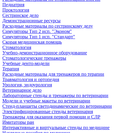
Педиатрия
Проктология
Сестринское дело
Демонстрационные ресурсы
Расходные материалы по сестринскому делу
Симуляторы Тип 2 исп. "Эконом"
Симуляторы Тип 1 исп. "Стандарт"
Скорая медицинская помощь
Стоматология
Учебно-демонстрационное оборудование
Стоматологические тренажеры
Учебные денто-модели
Терапия
Расходные материалы для тренажеров по терапии
Травматология и ортопедия
Урология, эндоурология
Ветеринарное дело
Лабораторные стенды и тренажеры по ветеринарии
Модели и учебные макеты по ветеринарии
Стенд-планшеты светодинамические по ветеринарии
Электрифицированные стенды ветеринария
Тренажеры для оказания первой помощи и СЛР
Имитаторы ран
Интерактивные и виртуальные стенды по медицине
Наглядные пособия по медицине