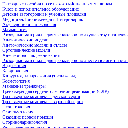
Наглядные пособия по сельскохозяйственным машинам
Кузов и дополнительное оборудование
Детские автогородки и учебные площадки
Медицина. Биоинженерия. Ветеринария.
Акушерство и гинекология
Маммология
Расходные материалы для тренажеров по акушерству и гинеко
Анатомические модели
Анатомические модели и атласы
Ортопедические модели
Анестезиология, реанимация
Расходные материалы для тренажеров по анестезиологии и ре
Эндоскопия
Кардиология
Хирургия, лапароскопия (тренажеры)
Косметология
Манекены-тренажеры
Тренажеры для сердечно-легочной реанимации (СЛР)
Тренажерные комплексы детской серии
Тренажерные комплексы взрослой серии
Неонатология
Офтальмология
Оказание первой помощи
Оториноларингология
Расходные материалы по оториноларингологии