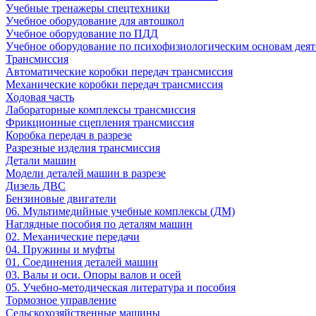
Учебные тренажеры спецтехники
Учебное оборудование для автошкол
Учебное оборудование по ПДД
Учебное оборудование по психофизиологическим основам деят
Трансмиссия
Автоматические коробки передач трансмиссия
Механические коробки передач трансмиссия
Ходовая часть
Лабораторные комплексы трансмиссия
Фрикционные сцепления трансмиссия
Коробка передач в разрезе
Разрезные изделия трансмиссия
Детали машин
Модели деталей машин в разрезе
Дизель ДВС
Бензиновые двигатели
06. Мультимедийные учебные комплексы (ДМ)
Наглядные пособия по деталям машин
02. Механические передачи
04. Пружины и муфты
01. Соединения деталей машин
03. Валы и оси. Опоры валов и осей
05. Учебно-методическая литература и пособия
Тормозное управление
Сельскохозяйственные машины