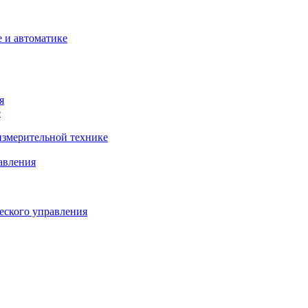
 и автоматике
я
е
змерительной технике
авления
еского управления