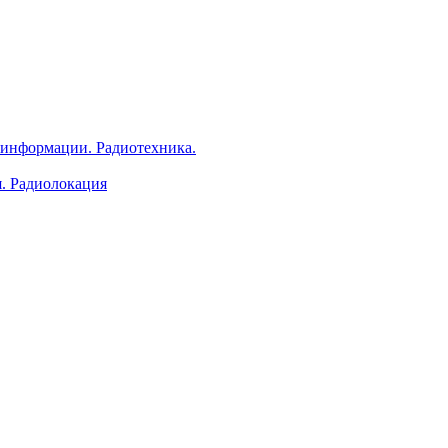
 информации. Радиотехника.
я. Радиолокация