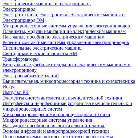
Электрические машины и электропривод
Электропривод
Электротехника, Электроника, Электрические машины и
Электропривод ЭМ
Микропроцессорные системы управления электроприводов
Планшеты, модули имитации по электрическим машинам
Наглядные пособия по электрическим машинам
Релейно-контактные системы управления электроприводов
Специальные электрические машины
Светодинамические планшеты ЭМ
Трансформаторы
Виртуальные учебные стенды по электрическим машинам и
электроприводу
Электроснабжение зданий
Вычислительная, микропроцессорная техника и схемотехника
Искра
Импульс-РК
Элементы систем автоматики, вычислительной техники
Интерфейсы и периферийные устройства вычислительных и
микропроцессорных систем
Микроконтроллеры и микропроцессорная техника
Микропроцессорные системы управления
Наглядные пособия по вычислительной технике
Основы цифровой и микропроцессорной техники
Программируемые логические интегральные схемы