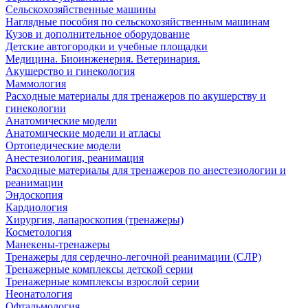
Сельскохозяйственные машины
Наглядные пособия по сельскохозяйственным машинам
Кузов и дополнительное оборудование
Детские автогородки и учебные площадки
Медицина. Биоинженерия. Ветеринария.
Акушерство и гинекология
Маммология
Расходные материалы для тренажеров по акушерству и
гинекологии
Анатомические модели
Анатомические модели и атласы
Ортопедические модели
Анестезиология, реанимация
Расходные материалы для тренажеров по анестезиологии и
реанимации
Эндоскопия
Кардиология
Хирургия, лапароскопия (тренажеры)
Косметология
Манекены-тренажеры
Тренажеры для сердечно-легочной реанимации (СЛР)
Тренажерные комплексы детской серии
Тренажерные комплексы взрослой серии
Неонатология
Офтальмология