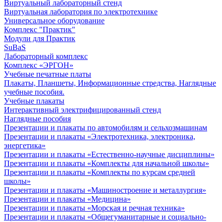
Виртуальный лабораторный стенд
Виртуальная лаборатория по электротехнике
Универсальное оборудование
Комплекс "Практик"
Модули для Практик
SuBaS
Лабораторный комплекс
Комплекс «ЭРГОН»
Учебные печатные платы
Плакаты, Планшеты, Информационные стредства, Наглядные
учебные пособия.
Учебные плакаты
Интерактивный электрифицированный стенд
Наглядные пособия
Презентации и плакаты по автомобилям и сельхозмашинам
Презентации и плакаты «Электротехника, электроника,
энергетика»
Презентации и плакаты «Естественно-научные дисциплины»
Презентации и плакаты «Комплекты для начальной школы»
Презентации и плакаты «Комплекты по курсам средней
школы»
Презентации и плакаты «Машиностроение и металлургия»
Презентации и плакаты «Медицина»
Презентации и плакаты «Морская и речная техника»
Презентации и плакаты «Общегуманитарные и социально-