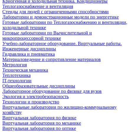
Криогенная и холодильная техника. Кондиционеры
Теплогазоснабжение и вентиляция
Стенды для людей с ограниченными способностями
Лаборатории и демонстрационные модели по энергетике
Готовые лаборатории по Теплогазоснабжению и вентиляции,
холодильной технике
Готовые лаборатории по Вычислительной и
микропроцессорной технике
Учебно-лабораторное оборудование. Виртуальные работы.
Инженерные дисциплины
Гидравлика и пневматика
Материаловедение и сопротивление материалов
Метрология
Техническая механика
Теплотехника
IT-технологии
Общеобразовательные дисциплины
Лабораторное оборудование по физике для вузов
Экология и электробезопасность
Технологии и производство
Виртуальные лаборатории по жилищно-коммунальному
хозяйству
Виртуальная лаборатория по физике
Виртуальная лаборатория по механике
Виртуальная лаборатория по оптике