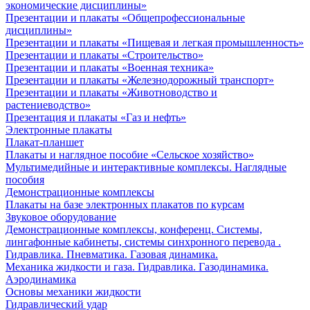
экономические дисциплины»
Презентации и плакаты «Общепрофессиональные
дисциплины»
Презентации и плакаты «Пищевая и легкая промышленность»
Презентации и плакаты «Строительство»
Презентации и плакаты «Военная техника»
Презентации и плакаты «Железнодорожный транспорт»
Презентации и плакаты «Животноводство и
растениеводство»
Презентация и плакаты «Газ и нефть»
Электронные плакаты
Плакат-планшет
Плакаты и наглядное пособие «Сельское хозяйство»
Мультимедийные и интерактивные комплексы. Наглядные
пособия
Демонстрационные комплексы
Плакаты на базе электронных плакатов по курсам
Звуковое оборудование
Демонстрационные комплексы, конференц. Системы,
лингафонные кабинеты, системы синхронного перевода .
Гидравлика. Пневматика. Газовая динамика.
Механика жидкости и газа. Гидравлика. Газодинамика.
Аэродинамика
Основы механики жидкости
Гидравлический удар