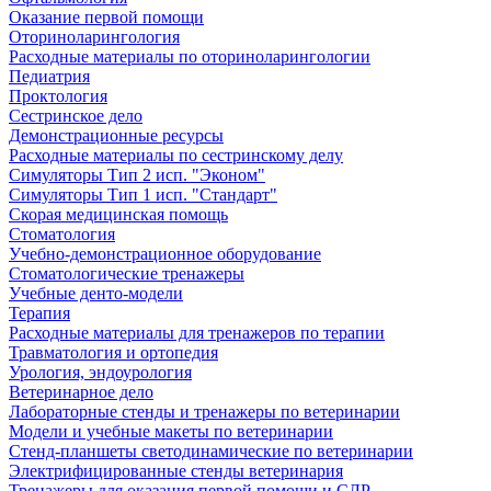
Оказание первой помощи
Оториноларингология
Расходные материалы по оториноларингологии
Педиатрия
Проктология
Сестринское дело
Демонстрационные ресурсы
Расходные материалы по сестринскому делу
Симуляторы Тип 2 исп. "Эконом"
Симуляторы Тип 1 исп. "Стандарт"
Скорая медицинская помощь
Стоматология
Учебно-демонстрационное оборудование
Стоматологические тренажеры
Учебные денто-модели
Терапия
Расходные материалы для тренажеров по терапии
Травматология и ортопедия
Урология, эндоурология
Ветеринарное дело
Лабораторные стенды и тренажеры по ветеринарии
Модели и учебные макеты по ветеринарии
Стенд-планшеты светодинамические по ветеринарии
Электрифицированные стенды ветеринария
Тренажеры для оказания первой помощи и СЛР