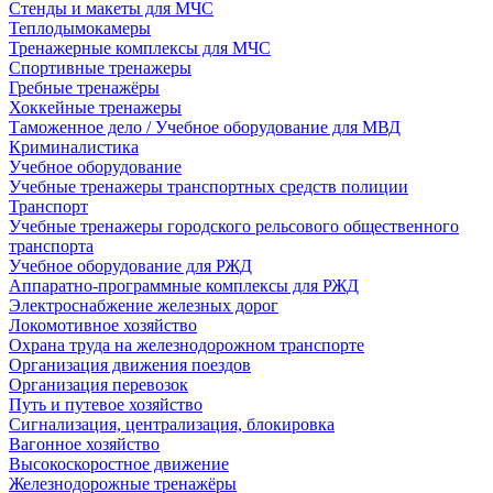
Стенды и макеты для МЧС
Теплодымокамеры
Тренажерные комплексы для МЧС
Спортивные тренажеры
Гребные тренажёры
Хоккейные тренажеры
Таможенное дело / Учебное оборудование для МВД
Криминалистика
Учебное оборудование
Учебные тренажеры транспортных средств полиции
Транспорт
Учебные тренажеры городского рельсового общественного
транспорта
Учебное оборудование для РЖД
Аппаратно-программные комплексы для РЖД
Электроснабжение железных дорог
Локомотивное хозяйство
Охрана труда на железнодорожном транспорте
Организация движения поездов
Организация перевозок
Путь и путевое хозяйство
Сигнализация, централизация, блокировка
Вагонное хозяйство
Высокоскоростное движение
Железнодорожные тренажёры