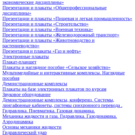
экономические дисциплины»
Презентации и плакаты «Общепрофессиональные
дисциплины»
Презентации и плакаты «Пищевая и легкая промышленность»
Презентации и плакаты «Строительство»
Презентации и плакаты «Военная техника»
Презентации и плакаты «Железнодорожный транспорт»
Презентации и плакаты «Животноводство и
растениеводство»
Презентация и плакаты «Газ и нефть»
Электронные плакаты
Плакат-планшет
Плакаты и наглядное пособие «Сельское хозяйство»
Мультимедийные и интерактивные комплексы. Наглядные
пособия
Демонстрационные комплексы
Плакаты на базе электронных плакатов по курсам
Звуковое оборудование
Демонстрационные комплексы, конференц. Системы,
лингафонные кабинеты, системы синхронного перевода .
Гидравлика. Пневматика. Газовая динамика.
Механика жидкости и газа. Гидравлика. Газодинамика.
Аэродинамика
Основы механики жидкости
Гидравлический удар