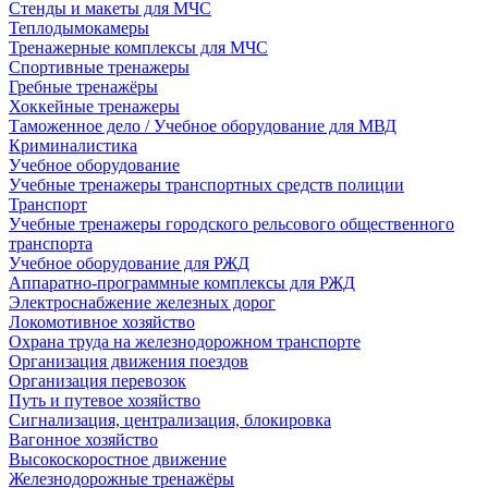
Стенды и макеты для МЧС
Теплодымокамеры
Тренажерные комплексы для МЧС
Спортивные тренажеры
Гребные тренажёры
Хоккейные тренажеры
Таможенное дело / Учебное оборудование для МВД
Криминалистика
Учебное оборудование
Учебные тренажеры транспортных средств полиции
Транспорт
Учебные тренажеры городского рельсового общественного
транспорта
Учебное оборудование для РЖД
Аппаратно-программные комплексы для РЖД
Электроснабжение железных дорог
Локомотивное хозяйство
Охрана труда на железнодорожном транспорте
Организация движения поездов
Организация перевозок
Путь и путевое хозяйство
Сигнализация, централизация, блокировка
Вагонное хозяйство
Высокоскоростное движение
Железнодорожные тренажёры