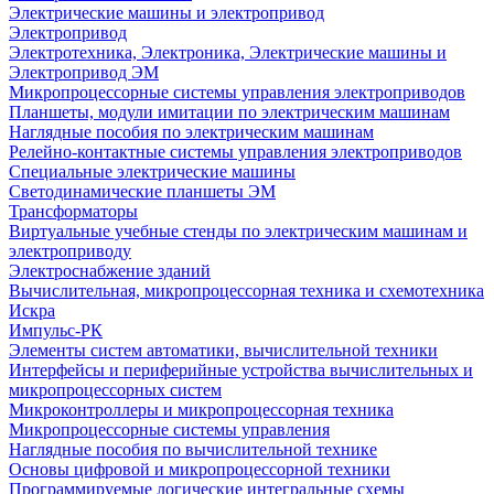
Электрические машины и электропривод
Электропривод
Электротехника, Электроника, Электрические машины и
Электропривод ЭМ
Микропроцессорные системы управления электроприводов
Планшеты, модули имитации по электрическим машинам
Наглядные пособия по электрическим машинам
Релейно-контактные системы управления электроприводов
Специальные электрические машины
Светодинамические планшеты ЭМ
Трансформаторы
Виртуальные учебные стенды по электрическим машинам и
электроприводу
Электроснабжение зданий
Вычислительная, микропроцессорная техника и схемотехника
Искра
Импульс-РК
Элементы систем автоматики, вычислительной техники
Интерфейсы и периферийные устройства вычислительных и
микропроцессорных систем
Микроконтроллеры и микропроцессорная техника
Микропроцессорные системы управления
Наглядные пособия по вычислительной технике
Основы цифровой и микропроцессорной техники
Программируемые логические интегральные схемы