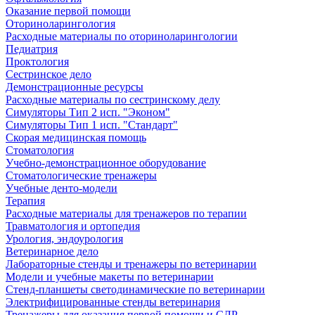
Оказание первой помощи
Оториноларингология
Расходные материалы по оториноларингологии
Педиатрия
Проктология
Сестринское дело
Демонстрационные ресурсы
Расходные материалы по сестринскому делу
Симуляторы Тип 2 исп. "Эконом"
Симуляторы Тип 1 исп. "Стандарт"
Скорая медицинская помощь
Стоматология
Учебно-демонстрационное оборудование
Стоматологические тренажеры
Учебные денто-модели
Терапия
Расходные материалы для тренажеров по терапии
Травматология и ортопедия
Урология, эндоурология
Ветеринарное дело
Лабораторные стенды и тренажеры по ветеринарии
Модели и учебные макеты по ветеринарии
Стенд-планшеты светодинамические по ветеринарии
Электрифицированные стенды ветеринария
Тренажеры для оказания первой помощи и СЛР