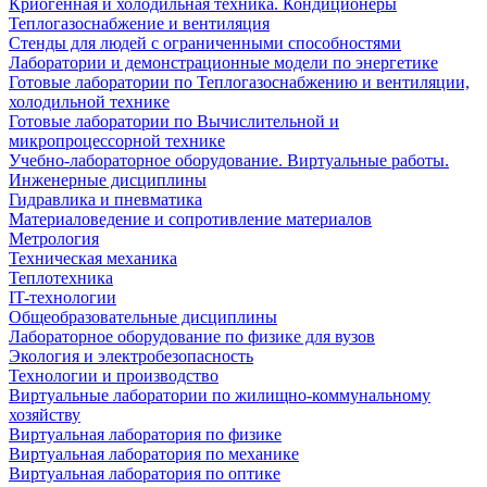
Криогенная и холодильная техника. Кондиционеры
Теплогазоснабжение и вентиляция
Стенды для людей с ограниченными способностями
Лаборатории и демонстрационные модели по энергетике
Готовые лаборатории по Теплогазоснабжению и вентиляции,
холодильной технике
Готовые лаборатории по Вычислительной и
микропроцессорной технике
Учебно-лабораторное оборудование. Виртуальные работы.
Инженерные дисциплины
Гидравлика и пневматика
Материаловедение и сопротивление материалов
Метрология
Техническая механика
Теплотехника
IT-технологии
Общеобразовательные дисциплины
Лабораторное оборудование по физике для вузов
Экология и электробезопасность
Технологии и производство
Виртуальные лаборатории по жилищно-коммунальному
хозяйству
Виртуальная лаборатория по физике
Виртуальная лаборатория по механике
Виртуальная лаборатория по оптике