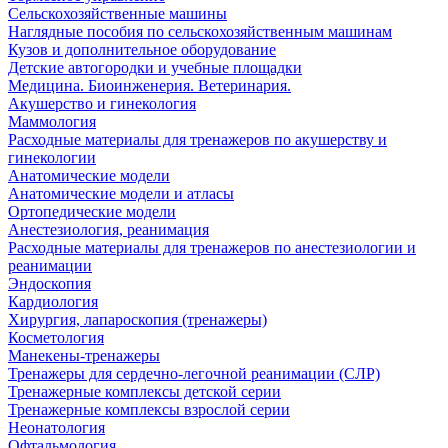
Сельскохозяйственные машины
Наглядные пособия по сельскохозяйственным машинам
Кузов и дополнительное оборудование
Детские автогородки и учебные площадки
Медицина. Биоинженерия. Ветеринария.
Акушерство и гинекология
Маммология
Расходные материалы для тренажеров по акушерству и
гинекологии
Анатомические модели
Анатомические модели и атласы
Ортопедические модели
Анестезиология, реанимация
Расходные материалы для тренажеров по анестезиологии и
реанимации
Эндоскопия
Кардиология
Хирургия, лапароскопия (тренажеры)
Косметология
Манекены-тренажеры
Тренажеры для сердечно-легочной реанимации (СЛР)
Тренажерные комплексы детской серии
Тренажерные комплексы взрослой серии
Неонатология
Офтальмология