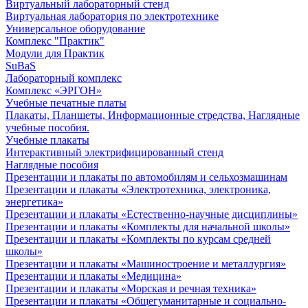
Виртуальный лабораторный стенд
Виртуальная лаборатория по электротехнике
Универсальное оборудование
Комплекс "Практик"
Модули для Практик
SuBaS
Лабораторный комплекс
Комплекс «ЭРГОН»
Учебные печатные платы
Плакаты, Планшеты, Информационные стредства, Наглядные
учебные пособия.
Учебные плакаты
Интерактивный электрифицированный стенд
Наглядные пособия
Презентации и плакаты по автомобилям и сельхозмашинам
Презентации и плакаты «Электротехника, электроника,
энергетика»
Презентации и плакаты «Естественно-научные дисциплины»
Презентации и плакаты «Комплекты для начальной школы»
Презентации и плакаты «Комплекты по курсам средней
школы»
Презентации и плакаты «Машиностроение и металлургия»
Презентации и плакаты «Медицина»
Презентации и плакаты «Морская и речная техника»
Презентации и плакаты «Общегуманитарные и социально-