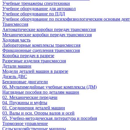
Учебные тренажеры спецтехники
Учебное оборудование для автошкол
Учебное оборудование по ПДД
Учебное оборудование по психофизиологическим основам деят
Трансмиссия
Автоматические коробки передач трансмиссия
Механические коробки передач трансмиссия
Ходовая часть
Лабораторные комплексы трансмиссия
Фрикционные сцепления трансмиссия
Коробка передач в разрезе
Разрезные изделия трансмиссия
Детали машин
Модели деталей машин в разрезе
Дизель ДВС
Бензиновые двигатели
06. Мультимедийные учебные комплексы (ДМ)
Наглядные пособия по деталям машин
02. Механические передачи
04. Пружины и муфты
01. Соединения деталей машин
03. Валы и оси. Опоры валов и осей
05. Учебно-методическая литература и пособия
Тормозное управление
Сельскохозяйственные машины