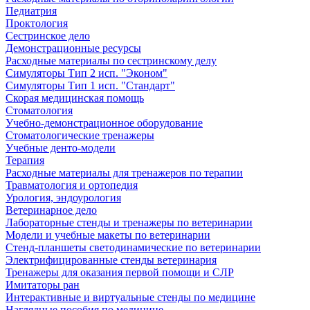
Педиатрия
Проктология
Сестринское дело
Демонстрационные ресурсы
Расходные материалы по сестринскому делу
Симуляторы Тип 2 исп. "Эконом"
Симуляторы Тип 1 исп. "Стандарт"
Скорая медицинская помощь
Стоматология
Учебно-демонстрационное оборудование
Стоматологические тренажеры
Учебные денто-модели
Терапия
Расходные материалы для тренажеров по терапии
Травматология и ортопедия
Урология, эндоурология
Ветеринарное дело
Лабораторные стенды и тренажеры по ветеринарии
Модели и учебные макеты по ветеринарии
Стенд-планшеты светодинамические по ветеринарии
Электрифицированные стенды ветеринария
Тренажеры для оказания первой помощи и СЛР
Имитаторы ран
Интерактивные и виртуальные стенды по медицине
Наглядные пособия по медицине