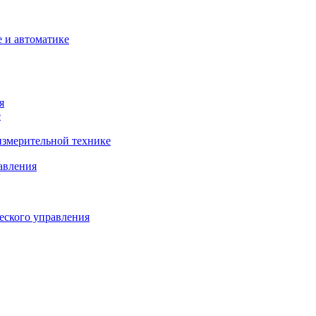
 и автоматике
я
е
змерительной технике
авления
еского управления