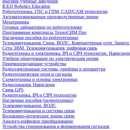
Высшие учебные заведения
R:ED Robotics Education
Робототехника. ГПС и ГПМ, CAD/CAM технологии
Автоматизированные производственные линии
Мехатроника
Готовые лаборатории по робототехнике
Программные комплексы ТехноСИМ Про
Наглядные пособия по робототехнике
Телекоммуникация. Связь. ВОЛС. Компьютерные сети. Защита
Сети ЭВМ. Телекоммуникация, цифровая связь
Радиотехника и электроника. ВЧ и СВЧ технологии. Навигаци
Учебное оборудование по электрическим цепям
Приемопередающие устройства
Радиоэлектронные системы, приборы и аппаратура
Радиотехнические цепи и сигналы
Схемотехника и основы электроники
Радиолокация. Навигация
Связь GPS
Радиотехника. ВЧ и СВЧ технологии
Наглядные пособия (радиотехника)
Телекоммуникации. ВОЛС
Телекоммуникации и системы связи
Волоконно-оптические линии связи
Аналого-цифровое преобразование
Устройства генерирования и формирования сигналов