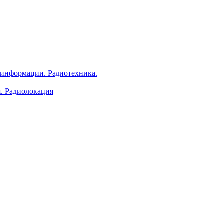
 информации. Радиотехника.
я. Радиолокация