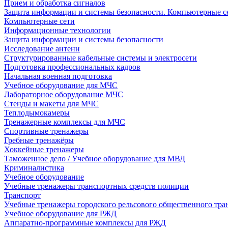
Прием и обработка сигналов
Защита информации и системы безопасности. Компьютерные се
Компьютерные сети
Информационные технологии
Защита информации и системы безопасности
Исследование антенн
Структурированные кабельные системы и электросети
Подготовка профессиональных кадров
Начальная военная подготовка
Учебное оборудование для МЧС
Лабораторное оборудование МЧС
Стенды и макеты для МЧС
Теплодымокамеры
Тренажерные комплексы для МЧС
Спортивные тренажеры
Гребные тренажёры
Хоккейные тренажеры
Таможенное дело / Учебное оборудование для МВД
Криминалистика
Учебное оборудование
Учебные тренажеры транспортных средств полиции
Транспорт
Учебные тренажеры городского рельсового общественного тра
Учебное оборудование для РЖД
Аппаратно-программные комплексы для РЖД