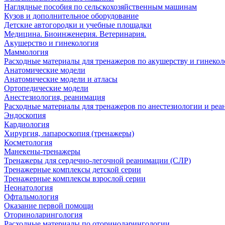
Наглядные пособия по сельскохозяйственным машинам
Кузов и дополнительное оборудование
Детские автогородки и учебные площадки
Медицина. Биоинженерия. Ветеринария.
Акушерство и гинекология
Маммология
Расходные материалы для тренажеров по акушерству и гинеко
Анатомические модели
Анатомические модели и атласы
Ортопедические модели
Анестезиология, реанимация
Расходные материалы для тренажеров по анестезиологии и ре
Эндоскопия
Кардиология
Хирургия, лапароскопия (тренажеры)
Косметология
Манекены-тренажеры
Тренажеры для сердечно-легочной реанимации (СЛР)
Тренажерные комплексы детской серии
Тренажерные комплексы взрослой серии
Неонатология
Офтальмология
Оказание первой помощи
Оториноларингология
Расходные материалы по оториноларингологии