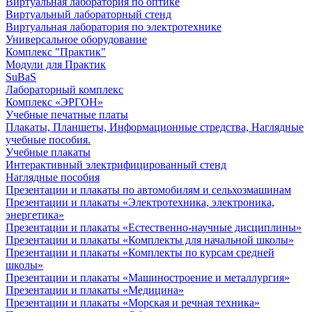
Виртуальная лаборатория по оптике
Виртуальный лабораторный стенд
Виртуальная лаборатория по электротехнике
Универсальное оборудование
Комплекс "Практик"
Модули для Практик
SuBaS
Лабораторный комплекс
Комплекс «ЭРГОН»
Учебные печатные платы
Плакаты, Планшеты, Информационные стредства, Наглядные
учебные пособия.
Учебные плакаты
Интерактивный электрифицированный стенд
Наглядные пособия
Презентации и плакаты по автомобилям и сельхозмашинам
Презентации и плакаты «Электротехника, электроника,
энергетика»
Презентации и плакаты «Естественно-научные дисциплины»
Презентации и плакаты «Комплекты для начальной школы»
Презентации и плакаты «Комплекты по курсам средней
школы»
Презентации и плакаты «Машиностроение и металлургия»
Презентации и плакаты «Медицина»
Презентации и плакаты «Морская и речная техника»