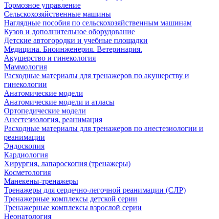
Тормозное управление
Сельскохозяйственные машины
Наглядные пособия по сельскохозяйственным машинам
Кузов и дополнительное оборудование
Детские автогородки и учебные площадки
Медицина. Биоинженерия. Ветеринария.
Акушерство и гинекология
Маммология
Расходные материалы для тренажеров по акушерству и
гинекологии
Анатомические модели
Анатомические модели и атласы
Ортопедические модели
Анестезиология, реанимация
Расходные материалы для тренажеров по анестезиологии и
реанимации
Эндоскопия
Кардиология
Хирургия, лапароскопия (тренажеры)
Косметология
Манекены-тренажеры
Тренажеры для сердечно-легочной реанимации (СЛР)
Тренажерные комплексы детской серии
Тренажерные комплексы взрослой серии
Неонатология