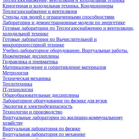
Теплогазоснабжение, вентиляция и холодильная техника
Криогенная и холодильная техника. Кондиционеры
Теплогазоснабжение и вентиляция
Стенды для людей с ограниченными способностями
Лаборатории и демонстрационные модели по энергетике
Готовые лаборатории по Теплогазоснабжению и вентиляции,
холодильной технике
Готовые лаборатории по Вычислительной и
микропроцессорной технике
Учебно-лабораторное оборудование. Виртуальные работы.
Инженерные дисциплины
Гидравлика и пневматика
Материаловедение и сопротивление материалов
Метрология
Техническая механика
Теплотехника
IT-технологии
Общеобразовательные дисциплины
Лабораторное оборудование по физике для вузов
Экология и электробезопасность
Технологии и производство
Виртуальные лаборатории по жилищно-коммунальному
хозяйству
Виртуальная лаборатория по физике
Виртуальная лаборатория по механике