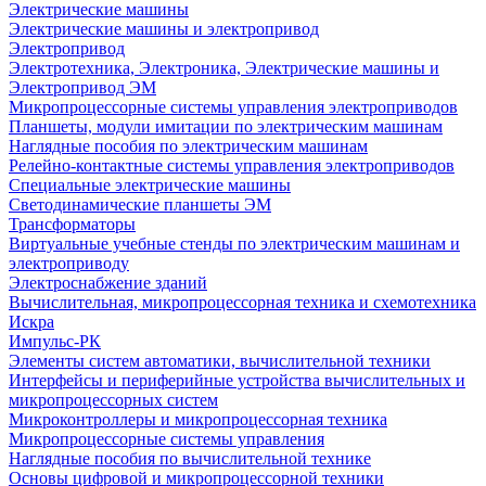
Электрические машины
Электрические машины и электропривод
Электропривод
Электротехника, Электроника, Электрические машины и
Электропривод ЭМ
Микропроцессорные системы управления электроприводов
Планшеты, модули имитации по электрическим машинам
Наглядные пособия по электрическим машинам
Релейно-контактные системы управления электроприводов
Специальные электрические машины
Светодинамические планшеты ЭМ
Трансформаторы
Виртуальные учебные стенды по электрическим машинам и
электроприводу
Электроснабжение зданий
Вычислительная, микропроцессорная техника и схемотехника
Искра
Импульс-РК
Элементы систем автоматики, вычислительной техники
Интерфейсы и периферийные устройства вычислительных и
микропроцессорных систем
Микроконтроллеры и микропроцессорная техника
Микропроцессорные системы управления
Наглядные пособия по вычислительной технике
Основы цифровой и микропроцессорной техники