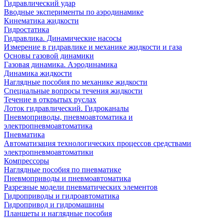
Гидравлический удар
Вводные эксперименты по аэродинамике
Кинематика жидкости
Гидростатика
Гидравлика. Динамические насосы
Измерение в гидравлике и механике жидкости и газа
Основы газовой динамики
Газовая динамика. Аэродинамика
Динамика жидкости
Наглядные пособия по механике жидкости
Специальные вопросы течения жидкости
Течение в открытых руслах
Лоток гидравлический. Гидроканалы
Пневмоприводы, пневмоавтоматика и
электропневмоавтоматика
Пневматика
Автоматизация технологических процессов средствами
электропневмоавтоматики
Компрессоры
Наглядные пособия по пневматике
Пневмоприводы и пневмоавтоматика
Разрезные модели пневматических элементов
Гидроприводы и гидроавтоматика
Гидропривод и гидромашины
Планшеты и наглядные пособия