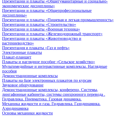
Презентации и плакаты «Общегуманитарные и социально-
экономические дисциплины»
Презентации и плакаты «Общепрофессиональные
дисциплины»
Презентации и плакаты «Пищевая и легкая промышленность»
Презентации и плакаты «Строительство»
Презентации и плакаты «Военная техника»
Презентации и плакаты «Железнодорожный транспорт»
Презентации и плакаты «Животноводство и
растениеводство»
Презентация и плакаты «Газ и нефть»
Электронные плакаты
Плакат-планшет
Плакаты и наглядное пособие «Сельское хозяйство»
Мультимедийные и интерактивные комплексы. Наглядные
пособия
Демонстрационные комплексы
Плакаты на базе электронных плакатов по курсам
Звуковое оборудование
Демонстрационные комплексы, конференц. Системы,
лингафонные кабинеты, системы синхронного перевода .
Гидравлика. Пневматика. Газовая динамика.
Механика жидкости и газа. Гидравлика. Газодинамика.
Аэродинамика
Основы механики жидкости