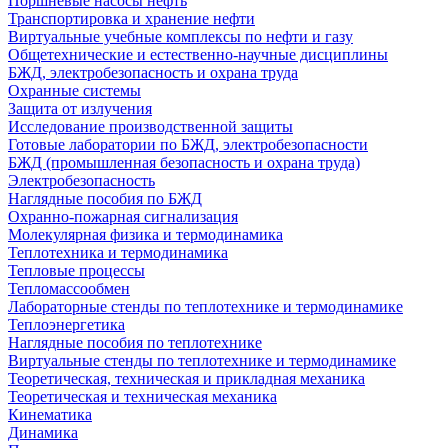
Поршневые насосы нефть
Транспортировка и хранение нефти
Виртуальные учебные комплексы по нефти и газу
Общетехнические и естественно-научные дисциплины
БЖД, электробезопасность и охрана труда
Охранные системы
Защита от излучения
Исследование производственной защиты
Готовые лаборатории по БЖД, электробезопасности
БЖД (промышленная безопасность и охрана труда)
Электробезопасность
Наглядные пособия по БЖД
Охранно-пожарная сигнализация
Молекулярная физика и термодинамика
Теплотехника и термодинамика
Тепловые процессы
Тепломассообмен
Лабораторные стенды по теплотехнике и термодинамике
Теплоэнергетика
Наглядные пособия по теплотехнике
Виртуальные стенды по теплотехнике и термодинамике
Теоретическая, техническая и прикладная механика
Теоретическая и техническая механика
Кинематика
Динамика