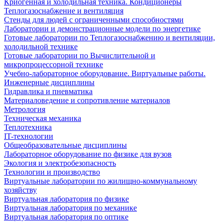
Криогенная и холодильная техника. Кондиционеры
Теплогазоснабжение и вентиляция
Стенды для людей с ограниченными способностями
Лаборатории и демонстрационные модели по энергетике
Готовые лаборатории по Теплогазоснабжению и вентиляции,
холодильной технике
Готовые лаборатории по Вычислительной и
микропроцессорной технике
Учебно-лабораторное оборудование. Виртуальные работы.
Инженерные дисциплины
Гидравлика и пневматика
Материаловедение и сопротивление материалов
Метрология
Техническая механика
Теплотехника
IT-технологии
Общеобразовательные дисциплины
Лабораторное оборудование по физике для вузов
Экология и электробезопасность
Технологии и производство
Виртуальные лаборатории по жилищно-коммунальному
хозяйству
Виртуальная лаборатория по физике
Виртуальная лаборатория по механике
Виртуальная лаборатория по оптике