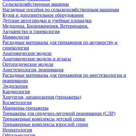
Сельскохозяйственные машины
Наглядные пособия по сельскохозяйственным машинам
Кузов и дополнительное оборудование
Детские автогородки и учебные площадки
Медицина. Биоинженерия. Ветеринария.
Акушерство и гинекология
Маммология
Расходные материалы для тренажеров по акушерству и
гинекологии
Анатомические модели
Анатомические модели и атласы
Ортопедические модели
Анестезиология, реанимация
Расходные материалы для тренажеров по анестезиологии и
реанимации
Эндоскопия
Кардиология
Хирургия, лапароскопия (тренажеры)
Косметология
Манекены-тренажеры
Тренажеры для сердечно-легочной реанимации (СЛР)
Тренажерные комплексы детской серии
Тренажерные комплексы взрослой серии
Неонатология
Офтальмология