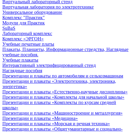
Виртуальный лабораторный стенд
Виртуальная лаборатория по электротехнике
Универсальное оборудование
Комплекс "Практик"
Модули для Практик
SuBaS
Лабораторный комплекс
Комплекс «ЭРГОН»
Учебные печатные платы
Плакаты, Планшеты, Информационные стредства, Наглядные
учебные пособия.
Учебные плакаты
Интерактивный электрифицированный стенд
Наглядные пособия
Презентации и плакаты по автомобилям и сельхозмашинам
Презентации и плакаты «Электротехника, электроника,
энергетика»
Презентации и плакаты «Естественно-научные дисциплины»
Презентации и плакаты «Комплекты для начальной школы»
Презентации и плакаты «Комплекты по курсам средней
школы»
Презентации и плакаты «Машиностроение и металлургия»
Презентации и плакаты «Медицина»
Презентации и плакаты «Морская и речная техника»
Презентации и плакаты «Общегуманитарные и социально-