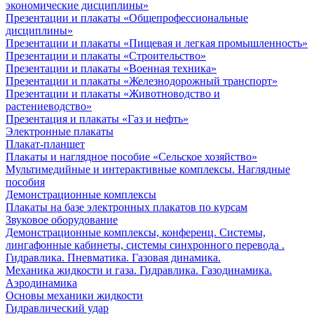
экономические дисциплины»
Презентации и плакаты «Общепрофессиональные
дисциплины»
Презентации и плакаты «Пищевая и легкая промышленность»
Презентации и плакаты «Строительство»
Презентации и плакаты «Военная техника»
Презентации и плакаты «Железнодорожный транспорт»
Презентации и плакаты «Животноводство и
растениеводство»
Презентация и плакаты «Газ и нефть»
Электронные плакаты
Плакат-планшет
Плакаты и наглядное пособие «Сельское хозяйство»
Мультимедийные и интерактивные комплексы. Наглядные
пособия
Демонстрационные комплексы
Плакаты на базе электронных плакатов по курсам
Звуковое оборудование
Демонстрационные комплексы, конференц. Системы,
лингафонные кабинеты, системы синхронного перевода .
Гидравлика. Пневматика. Газовая динамика.
Механика жидкости и газа. Гидравлика. Газодинамика.
Аэродинамика
Основы механики жидкости
Гидравлический удар