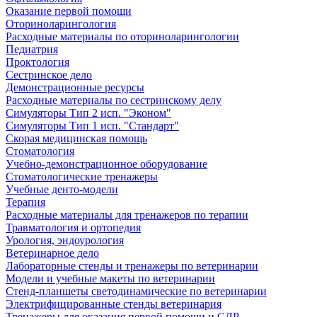
Оказание первой помощи
Оториноларингология
Расходные материалы по оториноларингологии
Педиатрия
Проктология
Сестринское дело
Демонстрационные ресурсы
Расходные материалы по сестринскому делу
Симуляторы Тип 2 исп. "Эконом"
Симуляторы Тип 1 исп. "Стандарт"
Скорая медицинская помощь
Стоматология
Учебно-демонстрационное оборудование
Стоматологические тренажеры
Учебные денто-модели
Терапия
Расходные материалы для тренажеров по терапии
Травматология и ортопедия
Урология, эндоурология
Ветеринарное дело
Лабораторные стенды и тренажеры по ветеринарии
Модели и учебные макеты по ветеринарии
Стенд-планшеты светодинамические по ветеринарии
Электрифицированные стенды ветеринария
Тренажеры для оказания первой помощи и СЛР