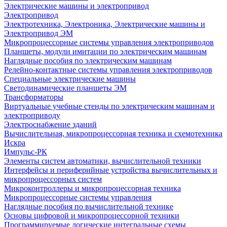
Электрические машины и электропривод
Электропривод
Электротехника, Электроника, Электрические машины и
Электропривод ЭМ
Микропроцессорные системы управления электроприводов
Планшеты, модули имитации по электрическим машинам
Наглядные пособия по электрическим машинам
Релейно-контактные системы управления электроприводов
Специальные электрические машины
Светодинамические планшеты ЭМ
Трансформаторы
Виртуальные учебные стенды по электрическим машинам и
электроприводу
Электроснабжение зданий
Вычислительная, микропроцессорная техника и схемотехника
Искра
Импульс-РК
Элементы систем автоматики, вычислительной техники
Интерфейсы и периферийные устройства вычислительных и
микропроцессорных систем
Микроконтроллеры и микропроцессорная техника
Микропроцессорные системы управления
Наглядные пособия по вычислительной технике
Основы цифровой и микропроцессорной техники
Программируемые логические интегральные схемы