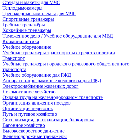
Стенды и макеты для МЧС
Теплодымокамеры
Тренажерные комплексы для МЧС
Спортивные тренажеры
Гребные тренажёры
Хоккейные тренажеры
Таможенное дело / Учебное оборудование для МВД
Криминалистика
Учебное оборудование
Учебные тренажеры транспортных средств полиции
Транспорт
Учебные тренажеры городского рельсового общественного
транспорта
Учебное оборудование для РЖД
Аппаратно-программные комплексы для РЖД
Электроснабжение железных дорог
Локомотивное хозяйство
Охрана труда на железнодорожном транспорте
Организация движения поездов
Организация перевозок
Путь и путевое хозяйство
Сигнализация, централизация, блокировка
Вагонное хозяйство
Высокоскоростное движение
Железнодорожные тренажёры