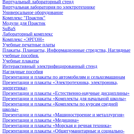
Виртуальный лабораторный стенд
Виртуальная лаборатория по электротехнике
Универсальное оборудование
Комплекс "Практик"
Модули для Практик
SuBaS
Лабораторный комплекс
Комплекс «ЭРГОН»
Учебные печатные платы
Плакаты, Планшеты, Информационные стредства, Наглядные
учебные пособия.
Учебные плакаты
Интерактивный электрифицированный стенд
Наглядные пособия
Презентации и плакаты по автомобилям и сельхозмашинам
Презентации и плакаты «Электротехника, электроника,
энергетика»
Презентации и плакаты «Естественно-научные дисциплины»
Презентации и плакаты «Комплекты для начальной школы»
Презентации и плакаты «Комплекты по курсам средней
школы»
Презентации и плакаты «Машиностроение и металлургия»
Презентации и плакаты «Медицина»
Презентации и плакаты «Морская и речная техника»
Презентации и плакаты «Общегуманитарные и социально-