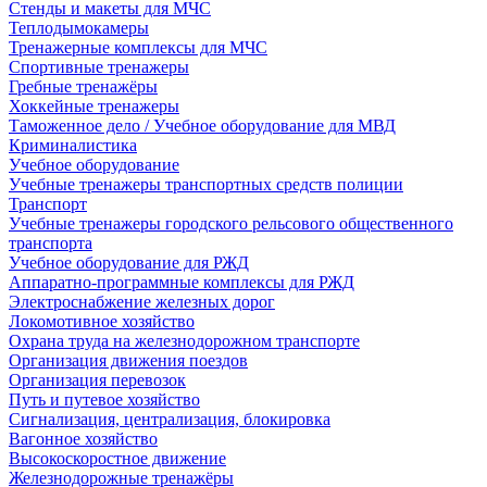
Стенды и макеты для МЧС
Теплодымокамеры
Тренажерные комплексы для МЧС
Спортивные тренажеры
Гребные тренажёры
Хоккейные тренажеры
Таможенное дело / Учебное оборудование для МВД
Криминалистика
Учебное оборудование
Учебные тренажеры транспортных средств полиции
Транспорт
Учебные тренажеры городского рельсового общественного
транспорта
Учебное оборудование для РЖД
Аппаратно-программные комплексы для РЖД
Электроснабжение железных дорог
Локомотивное хозяйство
Охрана труда на железнодорожном транспорте
Организация движения поездов
Организация перевозок
Путь и путевое хозяйство
Сигнализация, централизация, блокировка
Вагонное хозяйство
Высокоскоростное движение
Железнодорожные тренажёры