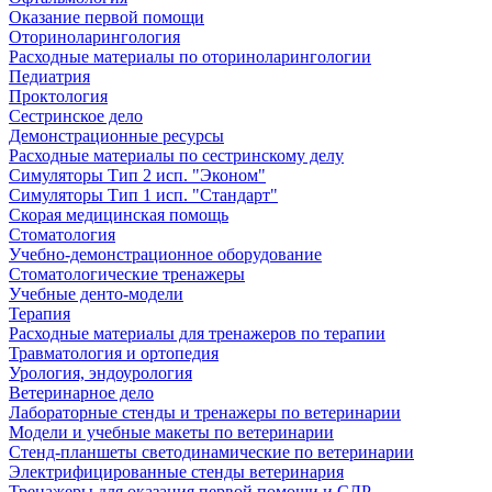
Оказание первой помощи
Оториноларингология
Расходные материалы по оториноларингологии
Педиатрия
Проктология
Сестринское дело
Демонстрационные ресурсы
Расходные материалы по сестринскому делу
Симуляторы Тип 2 исп. "Эконом"
Симуляторы Тип 1 исп. "Стандарт"
Скорая медицинская помощь
Стоматология
Учебно-демонстрационное оборудование
Стоматологические тренажеры
Учебные денто-модели
Терапия
Расходные материалы для тренажеров по терапии
Травматология и ортопедия
Урология, эндоурология
Ветеринарное дело
Лабораторные стенды и тренажеры по ветеринарии
Модели и учебные макеты по ветеринарии
Стенд-планшеты светодинамические по ветеринарии
Электрифицированные стенды ветеринария
Тренажеры для оказания первой помощи и СЛР