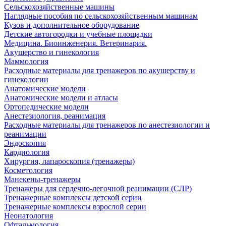
Сельскохозяйственные машины
Наглядные пособия по сельскохозяйственным машинам
Кузов и дополнительное оборудование
Детские автогородки и учебные площадки
Медицина. Биоинженерия. Ветеринария.
Акушерство и гинекология
Маммология
Расходные материалы для тренажеров по акушерству и
гинекологии
Анатомические модели
Анатомические модели и атласы
Ортопедические модели
Анестезиология, реанимация
Расходные материалы для тренажеров по анестезиологии и
реанимации
Эндоскопия
Кардиология
Хирургия, лапароскопия (тренажеры)
Косметология
Манекены-тренажеры
Тренажеры для сердечно-легочной реанимации (СЛР)
Тренажерные комплексы детской серии
Тренажерные комплексы взрослой серии
Неонатология
Офтальмология