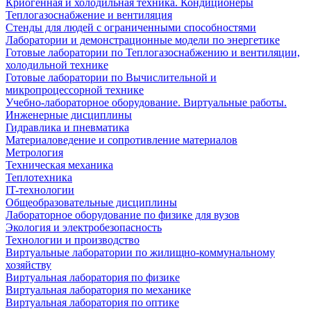
Криогенная и холодильная техника. Кондиционеры
Теплогазоснабжение и вентиляция
Стенды для людей с ограниченными способностями
Лаборатории и демонстрационные модели по энергетике
Готовые лаборатории по Теплогазоснабжению и вентиляции,
холодильной технике
Готовые лаборатории по Вычислительной и
микропроцессорной технике
Учебно-лабораторное оборудование. Виртуальные работы.
Инженерные дисциплины
Гидравлика и пневматика
Материаловедение и сопротивление материалов
Метрология
Техническая механика
Теплотехника
IT-технологии
Общеобразовательные дисциплины
Лабораторное оборудование по физике для вузов
Экология и электробезопасность
Технологии и производство
Виртуальные лаборатории по жилищно-коммунальному
хозяйству
Виртуальная лаборатория по физике
Виртуальная лаборатория по механике
Виртуальная лаборатория по оптике