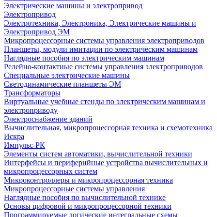
Электрические машины и электропривод
Электропривод
Электротехника, Электроника, Электрические машины и
Электропривод ЭМ
Микропроцессорные системы управления электроприводов
Планшеты, модули имитации по электрическим машинам
Наглядные пособия по электрическим машинам
Релейно-контактные системы управления электроприводов
Специальные электрические машины
Светодинамические планшеты ЭМ
Трансформаторы
Виртуальные учебные стенды по электрическим машинам и
электроприводу
Электроснабжение зданий
Вычислительная, микропроцессорная техника и схемотехника
Искра
Импульс-РК
Элементы систем автоматики, вычислительной техники
Интерфейсы и периферийные устройства вычислительных и
микропроцессорных систем
Микроконтроллеры и микропроцессорная техника
Микропроцессорные системы управления
Наглядные пособия по вычислительной технике
Основы цифровой и микропроцессорной техники
Программируемые логические интегральные схемы