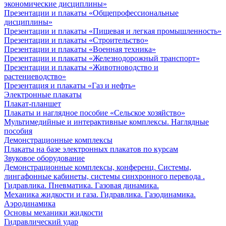
экономические дисциплины»
Презентации и плакаты «Общепрофессиональные
дисциплины»
Презентации и плакаты «Пищевая и легкая промышленность»
Презентации и плакаты «Строительство»
Презентации и плакаты «Военная техника»
Презентации и плакаты «Железнодорожный транспорт»
Презентации и плакаты «Животноводство и
растениеводство»
Презентация и плакаты «Газ и нефть»
Электронные плакаты
Плакат-планшет
Плакаты и наглядное пособие «Сельское хозяйство»
Мультимедийные и интерактивные комплексы. Наглядные
пособия
Демонстрационные комплексы
Плакаты на базе электронных плакатов по курсам
Звуковое оборудование
Демонстрационные комплексы, конференц. Системы,
лингафонные кабинеты, системы синхронного перевода .
Гидравлика. Пневматика. Газовая динамика.
Механика жидкости и газа. Гидравлика. Газодинамика.
Аэродинамика
Основы механики жидкости
Гидравлический удар