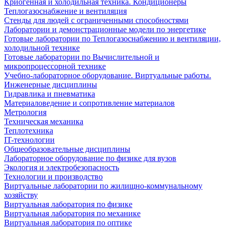
Криогенная и холодильная техника. Кондиционеры
Теплогазоснабжение и вентиляция
Стенды для людей с ограниченными способностями
Лаборатории и демонстрационные модели по энергетике
Готовые лаборатории по Теплогазоснабжению и вентиляции,
холодильной технике
Готовые лаборатории по Вычислительной и
микропроцессорной технике
Учебно-лабораторное оборудование. Виртуальные работы.
Инженерные дисциплины
Гидравлика и пневматика
Материаловедение и сопротивление материалов
Метрология
Техническая механика
Теплотехника
IT-технологии
Общеобразовательные дисциплины
Лабораторное оборудование по физике для вузов
Экология и электробезопасность
Технологии и производство
Виртуальные лаборатории по жилищно-коммунальному
хозяйству
Виртуальная лаборатория по физике
Виртуальная лаборатория по механике
Виртуальная лаборатория по оптике