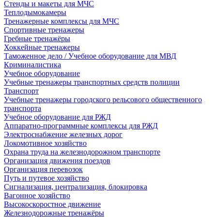
Стенды и макеты для МЧС
Теплодымокамеры
Тренажерные комплексы для МЧС
Спортивные тренажеры
Гребные тренажёры
Хоккейные тренажеры
Таможенное дело / Учебное оборудование для МВД
Криминалистика
Учебное оборудование
Учебные тренажеры транспортных средств полиции
Транспорт
Учебные тренажеры городского рельсового общественного
транспорта
Учебное оборудование для РЖД
Аппаратно-программные комплексы для РЖД
Электроснабжение железных дорог
Локомотивное хозяйство
Охрана труда на железнодорожном транспорте
Организация движения поездов
Организация перевозок
Путь и путевое хозяйство
Сигнализация, централизация, блокировка
Вагонное хозяйство
Высокоскоростное движение
Железнодорожные тренажёры