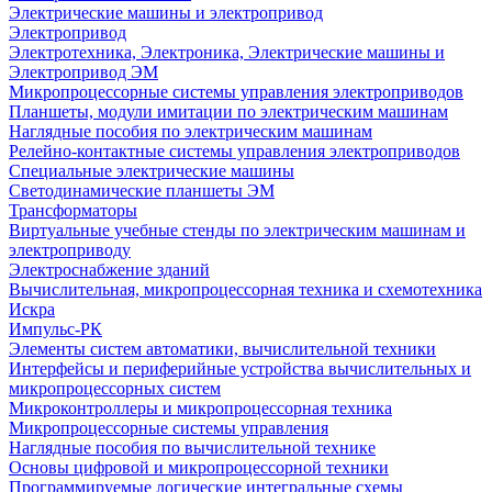
Электрические машины и электропривод
Электропривод
Электротехника, Электроника, Электрические машины и
Электропривод ЭМ
Микропроцессорные системы управления электроприводов
Планшеты, модули имитации по электрическим машинам
Наглядные пособия по электрическим машинам
Релейно-контактные системы управления электроприводов
Специальные электрические машины
Светодинамические планшеты ЭМ
Трансформаторы
Виртуальные учебные стенды по электрическим машинам и
электроприводу
Электроснабжение зданий
Вычислительная, микропроцессорная техника и схемотехника
Искра
Импульс-РК
Элементы систем автоматики, вычислительной техники
Интерфейсы и периферийные устройства вычислительных и
микропроцессорных систем
Микроконтроллеры и микропроцессорная техника
Микропроцессорные системы управления
Наглядные пособия по вычислительной технике
Основы цифровой и микропроцессорной техники
Программируемые логические интегральные схемы