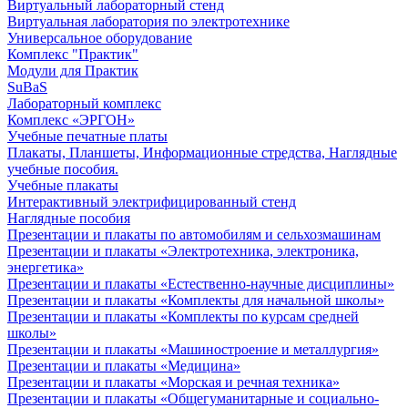
Виртуальный лабораторный стенд
Виртуальная лаборатория по электротехнике
Универсальное оборудование
Комплекс "Практик"
Модули для Практик
SuBaS
Лабораторный комплекс
Комплекс «ЭРГОН»
Учебные печатные платы
Плакаты, Планшеты, Информационные стредства, Наглядные
учебные пособия.
Учебные плакаты
Интерактивный электрифицированный стенд
Наглядные пособия
Презентации и плакаты по автомобилям и сельхозмашинам
Презентации и плакаты «Электротехника, электроника,
энергетика»
Презентации и плакаты «Естественно-научные дисциплины»
Презентации и плакаты «Комплекты для начальной школы»
Презентации и плакаты «Комплекты по курсам средней
школы»
Презентации и плакаты «Машиностроение и металлургия»
Презентации и плакаты «Медицина»
Презентации и плакаты «Морская и речная техника»
Презентации и плакаты «Общегуманитарные и социально-