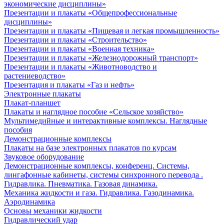
экономические дисциплины»
Презентации и плакаты «Общепрофессиональные
дисциплины»
Презентации и плакаты «Пищевая и легкая промышленность»
Презентации и плакаты «Строительство»
Презентации и плакаты «Военная техника»
Презентации и плакаты «Железнодорожный транспорт»
Презентации и плакаты «Животноводство и
растениеводство»
Презентация и плакаты «Газ и нефть»
Электронные плакаты
Плакат-планшет
Плакаты и наглядное пособие «Сельское хозяйство»
Мультимедийные и интерактивные комплексы. Наглядные
пособия
Демонстрационные комплексы
Плакаты на базе электронных плакатов по курсам
Звуковое оборудование
Демонстрационные комплексы, конференц. Системы,
лингафонные кабинеты, системы синхронного перевода .
Гидравлика. Пневматика. Газовая динамика.
Механика жидкости и газа. Гидравлика. Газодинамика.
Аэродинамика
Основы механики жидкости
Гидравлический удар