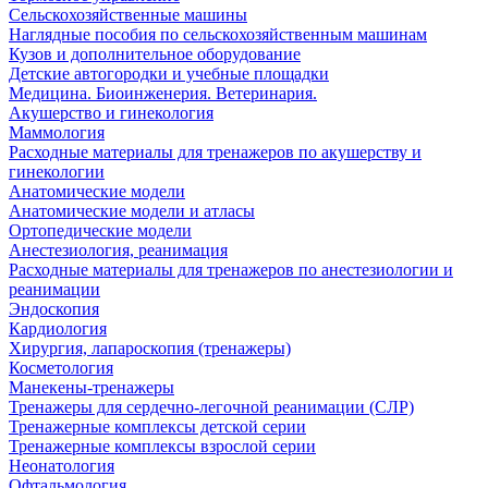
Сельскохозяйственные машины
Наглядные пособия по сельскохозяйственным машинам
Кузов и дополнительное оборудование
Детские автогородки и учебные площадки
Медицина. Биоинженерия. Ветеринария.
Акушерство и гинекология
Маммология
Расходные материалы для тренажеров по акушерству и
гинекологии
Анатомические модели
Анатомические модели и атласы
Ортопедические модели
Анестезиология, реанимация
Расходные материалы для тренажеров по анестезиологии и
реанимации
Эндоскопия
Кардиология
Хирургия, лапароскопия (тренажеры)
Косметология
Манекены-тренажеры
Тренажеры для сердечно-легочной реанимации (СЛР)
Тренажерные комплексы детской серии
Тренажерные комплексы взрослой серии
Неонатология
Офтальмология