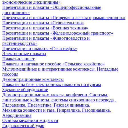
экономические дисциплины»
Презентации и плакаты «Общепрофессиональные
дисциплины»
Презентации и плакаты «Пищевая и легкая промышленность»
Презентации и плакаты «Строительство»
Презентации и плакаты «Военная техника»
Презентации и плакаты «Железнодорожный транспорт»
Презентации и плакаты «Животноводство и
растениеводство»
Презентация и плакаты «Газ и нефть»
Электронные плакаты
Плакат-планшет
Плакаты и наглядное пособие «Сельское хозяйство»
Мультимедийные и интерактивные комплексы. Наглядные
пособия
Демонстрационные комплексы
Плакаты на базе электронных плакатов по курсам
Звуковое оборудование
Демонстрационные комплексы, конференц. Системы,
лингафонные кабинеты, системы синхронного перевода .
Гидравлика. Пневматика. Газовая динамика.
Механика жидкости и газа. Гидравлика. Газодинамика.
Аэродинамика
Основы механики жидкости
Гидравлический удар