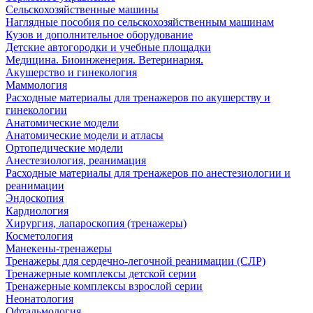
Сельскохозяйственные машины
Наглядные пособия по сельскохозяйственным машинам
Кузов и дополнительное оборудование
Детские автогородки и учебные площадки
Медицина. Биоинженерия. Ветеринария.
Акушерство и гинекология
Маммология
Расходные материалы для тренажеров по акушерству и
гинекологии
Анатомические модели
Анатомические модели и атласы
Ортопедические модели
Анестезиология, реанимация
Расходные материалы для тренажеров по анестезиологии и
реанимации
Эндоскопия
Кардиология
Хирургия, лапароскопия (тренажеры)
Косметология
Манекены-тренажеры
Тренажеры для сердечно-легочной реанимации (СЛР)
Тренажерные комплексы детской серии
Тренажерные комплексы взрослой серии
Неонатология
Офтальмология