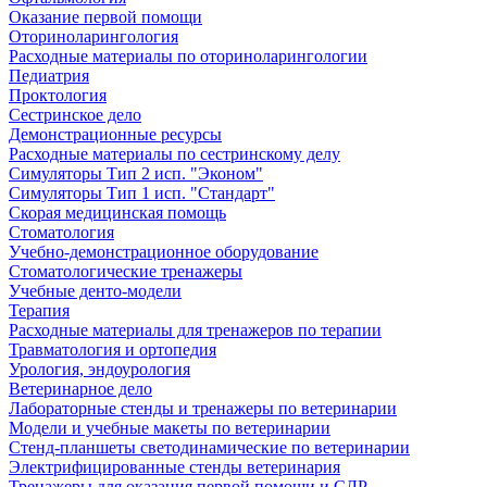
Оказание первой помощи
Оториноларингология
Расходные материалы по оториноларингологии
Педиатрия
Проктология
Сестринское дело
Демонстрационные ресурсы
Расходные материалы по сестринскому делу
Симуляторы Тип 2 исп. "Эконом"
Симуляторы Тип 1 исп. "Стандарт"
Скорая медицинская помощь
Стоматология
Учебно-демонстрационное оборудование
Стоматологические тренажеры
Учебные денто-модели
Терапия
Расходные материалы для тренажеров по терапии
Травматология и ортопедия
Урология, эндоурология
Ветеринарное дело
Лабораторные стенды и тренажеры по ветеринарии
Модели и учебные макеты по ветеринарии
Стенд-планшеты светодинамические по ветеринарии
Электрифицированные стенды ветеринария
Тренажеры для оказания первой помощи и СЛР