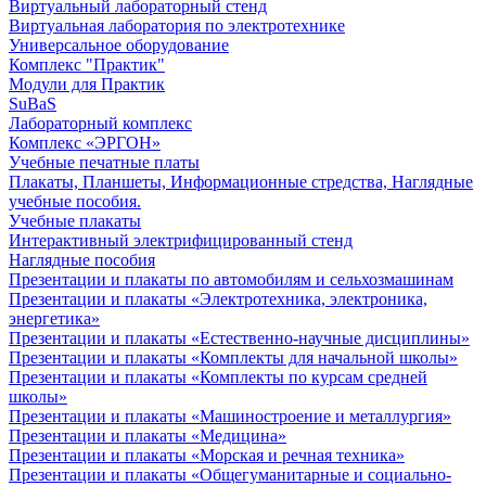
Виртуальный лабораторный стенд
Виртуальная лаборатория по электротехнике
Универсальное оборудование
Комплекс "Практик"
Модули для Практик
SuBaS
Лабораторный комплекс
Комплекс «ЭРГОН»
Учебные печатные платы
Плакаты, Планшеты, Информационные стредства, Наглядные
учебные пособия.
Учебные плакаты
Интерактивный электрифицированный стенд
Наглядные пособия
Презентации и плакаты по автомобилям и сельхозмашинам
Презентации и плакаты «Электротехника, электроника,
энергетика»
Презентации и плакаты «Естественно-научные дисциплины»
Презентации и плакаты «Комплекты для начальной школы»
Презентации и плакаты «Комплекты по курсам средней
школы»
Презентации и плакаты «Машиностроение и металлургия»
Презентации и плакаты «Медицина»
Презентации и плакаты «Морская и речная техника»
Презентации и плакаты «Общегуманитарные и социально-