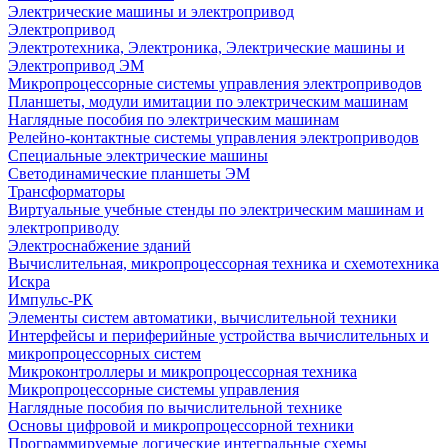
Электрические машины и электропривод
Электропривод
Электротехника, Электроника, Электрические машины и
Электропривод ЭМ
Микропроцессорные системы управления электроприводов
Планшеты, модули имитации по электрическим машинам
Наглядные пособия по электрическим машинам
Релейно-контактные системы управления электроприводов
Специальные электрические машины
Светодинамические планшеты ЭМ
Трансформаторы
Виртуальные учебные стенды по электрическим машинам и
электроприводу
Электроснабжение зданий
Вычислительная, микропроцессорная техника и схемотехника
Искра
Импульс-РК
Элементы систем автоматики, вычислительной техники
Интерфейсы и периферийные устройства вычислительных и
микропроцессорных систем
Микроконтроллеры и микропроцессорная техника
Микропроцессорные системы управления
Наглядные пособия по вычислительной технике
Основы цифровой и микропроцессорной техники
Программируемые логические интегральные схемы