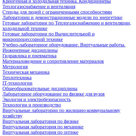
Криогенная и холодильная техника. Кондиционеры
Теплогазоснабжение и вентиляция
Стенды для людей с ограниченными способностями
Лаборатории и демонстрационные модели по энергетике
Готовые лаборатории по Теплогазоснабжению и вентиляции,
холодильной технике
Готовые лаборатории по Вычислительной и
микропроцессорной технике
Учебно-лабораторное оборудование. Виртуальные работы.
Инженерные дисциплины
Гидравлика и пневматика
Материаловедение и сопротивление материалов
Метрология
Техническая механика
Теплотехника
IT-технологии
Общеобразовательные дисциплины
Лабораторное оборудование по физике для вузов
Экология и электробезопасность
Технологии и производство
Виртуальные лаборатории по жилищно-коммунальному
хозяйству
Виртуальная лаборатория по физике
Виртуальная лаборатория по механике
Виртуальная лаборатория по оптике