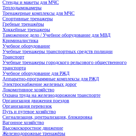
Стенды и макеты для МЧС
Теплодымокамеры
Тренажерные комплексы для МЧС
Спортивные тренажеры
Гребные тренажёры
Хоккейные тренажеры
Таможенное дело / Учебное оборудование для МВД
Криминалистика
Учебное оборудование
Учебные тренажеры транспортных средств полиции
Транспорт
Учебные тренажеры городского рельсового общественного
транспорта
Учебное оборудование для РЖД
Аппаратно-программные комплексы для РЖД
Электроснабжение железных дорог
Локомотивное хозяйство
Охрана труда на железнодорожном транспорте
Организация движения поездов
Организация перевозок
Путь и путевое хозяйство
Сигнализация, централизация, блокировка
Вагонное хозяйство
Высокоскоростное движение
Железнодорожные тренажёры