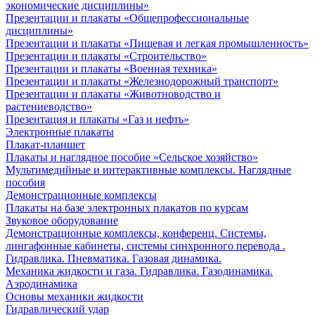
экономические дисциплины»
Презентации и плакаты «Общепрофессиональные
дисциплины»
Презентации и плакаты «Пищевая и легкая промышленность»
Презентации и плакаты «Строительство»
Презентации и плакаты «Военная техника»
Презентации и плакаты «Железнодорожный транспорт»
Презентации и плакаты «Животноводство и
растениеводство»
Презентация и плакаты «Газ и нефть»
Электронные плакаты
Плакат-планшет
Плакаты и наглядное пособие «Сельское хозяйство»
Мультимедийные и интерактивные комплексы. Наглядные
пособия
Демонстрационные комплексы
Плакаты на базе электронных плакатов по курсам
Звуковое оборудование
Демонстрационные комплексы, конференц. Системы,
лингафонные кабинеты, системы синхронного перевода .
Гидравлика. Пневматика. Газовая динамика.
Механика жидкости и газа. Гидравлика. Газодинамика.
Аэродинамика
Основы механики жидкости
Гидравлический удар