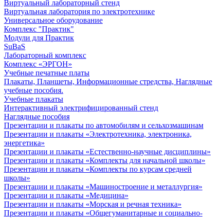
Виртуальный лабораторный стенд
Виртуальная лаборатория по электротехнике
Универсальное оборудование
Комплекс "Практик"
Модули для Практик
SuBaS
Лабораторный комплекс
Комплекс «ЭРГОН»
Учебные печатные платы
Плакаты, Планшеты, Информационные стредства, Наглядные
учебные пособия.
Учебные плакаты
Интерактивный электрифицированный стенд
Наглядные пособия
Презентации и плакаты по автомобилям и сельхозмашинам
Презентации и плакаты «Электротехника, электроника,
энергетика»
Презентации и плакаты «Естественно-научные дисциплины»
Презентации и плакаты «Комплекты для начальной школы»
Презентации и плакаты «Комплекты по курсам средней
школы»
Презентации и плакаты «Машиностроение и металлургия»
Презентации и плакаты «Медицина»
Презентации и плакаты «Морская и речная техника»
Презентации и плакаты «Общегуманитарные и социально-