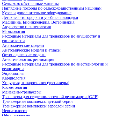
Сельскохозяйственные машины
Наглядные пособия по сельскохозяйственным машинам
Кузов и дополнительное оборудование
Детские автогородки и учебные площадки
Медицина. Биоинженерия. Ветеринария.
Акушерство и гинекология
Маммология
Расходные материалы для тренажеров по акушерству и
гинекологии
Анатомические модели
Анатомические модели и атласы
Ортопедические модели
Анестезиология, реанимация
Расходные материалы для тренажеров по анестезиологии и
реанимации
Эндоскопия
Кардиология
Хирургия, лапароскопия (тренажеры)
Косметология
Манекены-тренажеры
Тренажеры для сердечно-легочной реанимации (СЛР)
Тренажерные комплексы детской серии
Тренажерные комплексы взрослой серии
Неонатология
Офтальмология