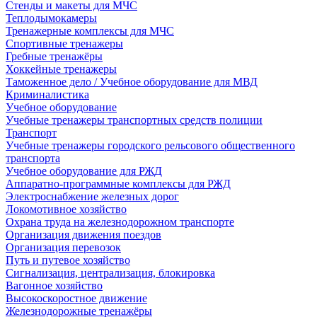
Стенды и макеты для МЧС
Теплодымокамеры
Тренажерные комплексы для МЧС
Спортивные тренажеры
Гребные тренажёры
Хоккейные тренажеры
Таможенное дело / Учебное оборудование для МВД
Криминалистика
Учебное оборудование
Учебные тренажеры транспортных средств полиции
Транспорт
Учебные тренажеры городского рельсового общественного
транспорта
Учебное оборудование для РЖД
Аппаратно-программные комплексы для РЖД
Электроснабжение железных дорог
Локомотивное хозяйство
Охрана труда на железнодорожном транспорте
Организация движения поездов
Организация перевозок
Путь и путевое хозяйство
Сигнализация, централизация, блокировка
Вагонное хозяйство
Высокоскоростное движение
Железнодорожные тренажёры