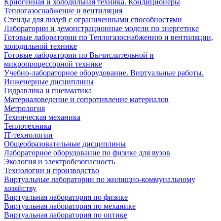
Криогенная и холодильная техника. Кондиционеры
Теплогазоснабжение и вентиляция
Стенды для людей с ограниченными способностями
Лаборатории и демонстрационные модели по энергетике
Готовые лаборатории по Теплогазоснабжению и вентиляции,
холодильной технике
Готовые лаборатории по Вычислительной и
микропроцессорной технике
Учебно-лабораторное оборудование. Виртуальные работы.
Инженерные дисциплины
Гидравлика и пневматика
Материаловедение и сопротивление материалов
Метрология
Техническая механика
Теплотехника
IT-технологии
Общеобразовательные дисциплины
Лабораторное оборудование по физике для вузов
Экология и электробезопасность
Технологии и производство
Виртуальные лаборатории по жилищно-коммунальному
хозяйству
Виртуальная лаборатория по физике
Виртуальная лаборатория по механике
Виртуальная лаборатория по оптике