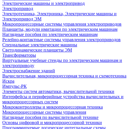
Электрические машины и электропривод
Электропривод
Электротехника, Электроника, Электрические машины и
Электропривод ЭМ
Микропроцессорные системы управления электроприводов
Планшеты, модули имитации по электрическим машинам
Наглядные пособия по электрическим машинам
Релейно-контактные системы управления электроприводов
Специальные электрические машины
Светодинамические планшеты ЭМ
Трансформаторы
Виртуальные учебные стенды по электрическим машинам и
электроприводу
Электроснабжение зданий
Вычислительная, микропроцессорная техника и схемотехника
Искра
Импульс-РК
Элементы систем автоматики, вычислительной техники
Интерфейсы и периферийные устройства вычислительных и
микропроцессорных систем
Микроконтроллеры и микропроцессорная техника
Микропроцессорные системы управления
Наглядные пособия по вычислительной технике
Основы цифровой и микропроцессорной техники
Программируемые логические интегральные схемы