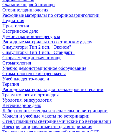
Оказание первой помощи
Оториноларингология
Расходные материалы по оториноларингологии
Педиатрия
Проктология
Сестринское дело
Демонстрационные ресурсы
Расходные материалы по сестринскому делу
Симуляторы Тип 2 исп. "Эконом"
Симуляторы Тип 1 исп. "Стандарт"
Скорая медицинская помощь
Стоматология
Учебно-демонстрационное оборудование
Стоматологические тренажеры
Учебные денто-модели
Терапия
Расходные материалы для тренажеров по терапии
Травматология и ортопедия
Урология, эндоурология
Ветеринарное дело
Лабораторные стенды и тренажеры по ветеринарии
Модели и учебные макеты по ветеринарии
Стенд-планшеты светодинамические по ветеринарии
Электрифицированные стенды ветеринария
Тренажеры для оказания первой помощи и СЛР