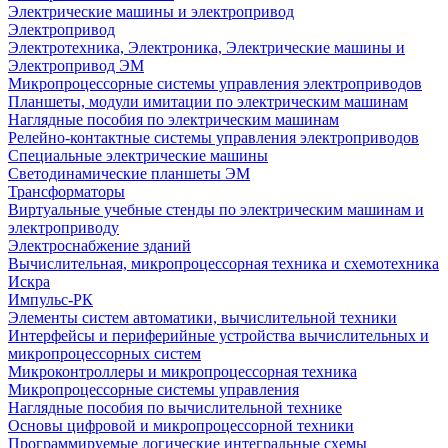
Электрические машины и электропривод
Электропривод
Электротехника, Электроника, Электрические машины и
Электропривод ЭМ
Микропроцессорные системы управления электроприводов
Планшеты, модули имитации по электрическим машинам
Наглядные пособия по электрическим машинам
Релейно-контактные системы управления электроприводов
Специальные электрические машины
Светодинамические планшеты ЭМ
Трансформаторы
Виртуальные учебные стенды по электрическим машинам и
электроприводу
Электроснабжение зданий
Вычислительная, микропроцессорная техника и схемотехника
Искра
Импульс-РК
Элементы систем автоматики, вычислительной техники
Интерфейсы и периферийные устройства вычислительных и
микропроцессорных систем
Микроконтроллеры и микропроцессорная техника
Микропроцессорные системы управления
Наглядные пособия по вычислительной технике
Основы цифровой и микропроцессорной техники
Программируемые логические интегральные схемы