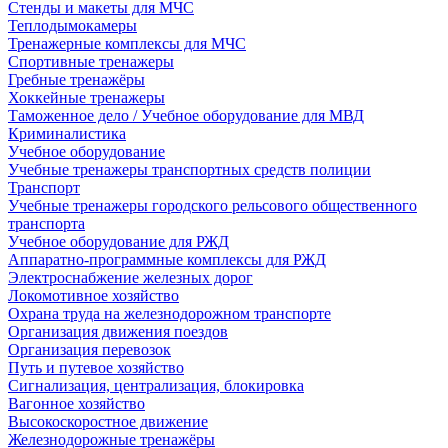
Стенды и макеты для МЧС
Теплодымокамеры
Тренажерные комплексы для МЧС
Спортивные тренажеры
Гребные тренажёры
Хоккейные тренажеры
Таможенное дело / Учебное оборудование для МВД
Криминалистика
Учебное оборудование
Учебные тренажеры транспортных средств полиции
Транспорт
Учебные тренажеры городского рельсового общественного
транспорта
Учебное оборудование для РЖД
Аппаратно-программные комплексы для РЖД
Электроснабжение железных дорог
Локомотивное хозяйство
Охрана труда на железнодорожном транспорте
Организация движения поездов
Организация перевозок
Путь и путевое хозяйство
Сигнализация, централизация, блокировка
Вагонное хозяйство
Высокоскоростное движение
Железнодорожные тренажёры