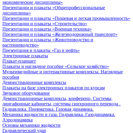
экономические дисциплины»
Презентации и плакаты «Общепрофессиональные
дисциплины»
Презентации и плакаты «Пищевая и легкая промышленность»
Презентации и плакаты «Строительство»
Презентации и плакаты «Военная техника»
Презентации и плакаты «Железнодорожный транспорт»
Презентации и плакаты «Животноводство и
растениеводство»
Презентация и плакаты «Газ и нефть»
Электронные плакаты
Плакат-планшет
Плакаты и наглядное пособие «Сельское хозяйство»
Мультимедийные и интерактивные комплексы. Наглядные
пособия
Демонстрационные комплексы
Плакаты на базе электронных плакатов по курсам
Звуковое оборудование
Демонстрационные комплексы, конференц. Системы,
лингафонные кабинеты, системы синхронного перевода .
Гидравлика. Пневматика. Газовая динамика.
Механика жидкости и газа. Гидравлика. Газодинамика.
Аэродинамика
Основы механики жидкости
Гидравлический удар