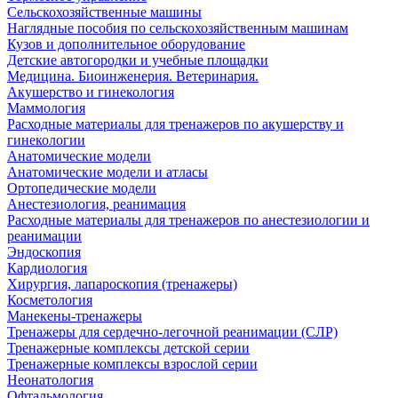
Сельскохозяйственные машины
Наглядные пособия по сельскохозяйственным машинам
Кузов и дополнительное оборудование
Детские автогородки и учебные площадки
Медицина. Биоинженерия. Ветеринария.
Акушерство и гинекология
Маммология
Расходные материалы для тренажеров по акушерству и
гинекологии
Анатомические модели
Анатомические модели и атласы
Ортопедические модели
Анестезиология, реанимация
Расходные материалы для тренажеров по анестезиологии и
реанимации
Эндоскопия
Кардиология
Хирургия, лапароскопия (тренажеры)
Косметология
Манекены-тренажеры
Тренажеры для сердечно-легочной реанимации (СЛР)
Тренажерные комплексы детской серии
Тренажерные комплексы взрослой серии
Неонатология
Офтальмология