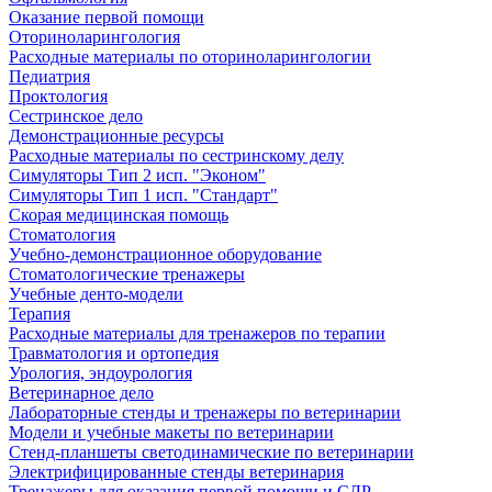
Оказание первой помощи
Оториноларингология
Расходные материалы по оториноларингологии
Педиатрия
Проктология
Сестринское дело
Демонстрационные ресурсы
Расходные материалы по сестринскому делу
Симуляторы Тип 2 исп. "Эконом"
Симуляторы Тип 1 исп. "Стандарт"
Скорая медицинская помощь
Стоматология
Учебно-демонстрационное оборудование
Стоматологические тренажеры
Учебные денто-модели
Терапия
Расходные материалы для тренажеров по терапии
Травматология и ортопедия
Урология, эндоурология
Ветеринарное дело
Лабораторные стенды и тренажеры по ветеринарии
Модели и учебные макеты по ветеринарии
Стенд-планшеты светодинамические по ветеринарии
Электрифицированные стенды ветеринария
Тренажеры для оказания первой помощи и СЛР