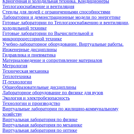
Криогенная и холодильная техника. Кондиционеры
Теплогазоснабжение и вентиляция
Стенды для людей с ограниченными способностями
Лаборатории и демонстрационные модели по энергетике
Готовые лаборатории по Теплогазоснабжению и вентиляции,
холодильной технике
Готовые лаборатории по Вычислительной и
микропроцессорной технике
Учебно-лабораторное оборудование. Виртуальные работы.
Инженерные дисциплины
Гидравлика и пневматика
Материаловедение и сопротивление материалов
Метрология
Техническая механика
Теплотехника
IT-технологии
Общеобразовательные дисциплины
Лабораторное оборудование по физике для вузов
Экология и электробезопасность
Технологии и производство
Виртуальные лаборатории по жилищно-коммунальному
хозяйству
Виртуальная лаборатория по физике
Виртуальная лаборатория по механике
Виртуальная лаборатория по оптике