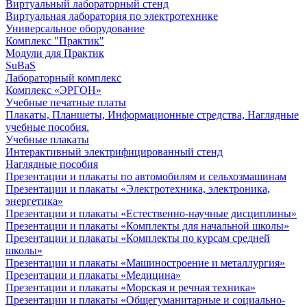
Виртуальный лабораторный стенд
Виртуальная лаборатория по электротехнике
Универсальное оборудование
Комплекс "Практик"
Модули для Практик
SuBaS
Лабораторный комплекс
Комплекс «ЭРГОН»
Учебные печатные платы
Плакаты, Планшеты, Информационные стредства, Наглядные
учебные пособия.
Учебные плакаты
Интерактивный электрифицированный стенд
Наглядные пособия
Презентации и плакаты по автомобилям и сельхозмашинам
Презентации и плакаты «Электротехника, электроника,
энергетика»
Презентации и плакаты «Естественно-научные дисциплины»
Презентации и плакаты «Комплекты для начальной школы»
Презентации и плакаты «Комплекты по курсам средней
школы»
Презентации и плакаты «Машиностроение и металлургия»
Презентации и плакаты «Медицина»
Презентации и плакаты «Морская и речная техника»
Презентации и плакаты «Общегуманитарные и социально-