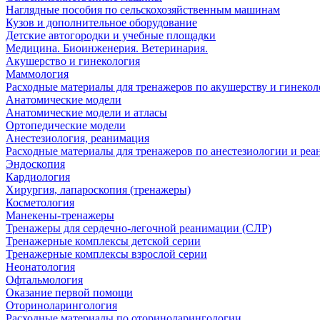
Наглядные пособия по сельскохозяйственным машинам
Кузов и дополнительное оборудование
Детские автогородки и учебные площадки
Медицина. Биоинженерия. Ветеринария.
Акушерство и гинекология
Маммология
Расходные материалы для тренажеров по акушерству и гинеко
Анатомические модели
Анатомические модели и атласы
Ортопедические модели
Анестезиология, реанимация
Расходные материалы для тренажеров по анестезиологии и ре
Эндоскопия
Кардиология
Хирургия, лапароскопия (тренажеры)
Косметология
Манекены-тренажеры
Тренажеры для сердечно-легочной реанимации (СЛР)
Тренажерные комплексы детской серии
Тренажерные комплексы взрослой серии
Неонатология
Офтальмология
Оказание первой помощи
Оториноларингология
Расходные материалы по оториноларингологии