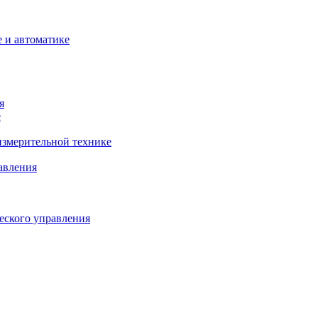
 и автоматике
я
е
змерительной технике
авления
еского управления