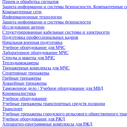
Прием и обработка сигналов
Защита информации и системы безопасности. Компьютерные се
Компьютерные сети
Информационные технологии
Защита информации и системы безопасности
Исследование антенн
Структурированные кабельные системы и электросети
Подготовка профессиональных кадров
Начальная военная подготовка
Учебное оборудование для МЧС
Лабораторное оборудование МЧС
Стенды и макеты для МЧС
Теплодымокамеры
Тренажерные комплексы для МЧС
Спортивные тренажеры
Гребные тренажёры
Хоккейные тренажеры
Таможенное дело / Учебное оборудование для МВД
Криминалистика
Учебное оборудование
Учебные тренажеры транспортных средств полиции
Транспорт
Учебные тренажеры городского рельсового общественного тра
Учебное оборудование для РЖД
Аппаратно-программные комплексы для РЖД