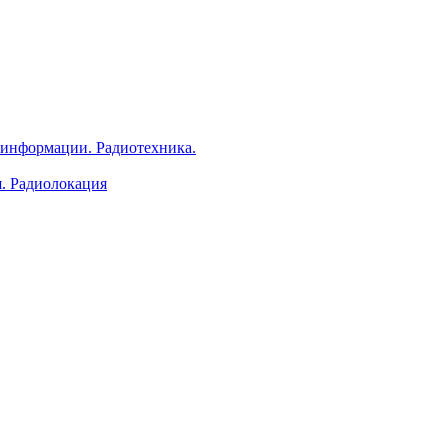
 информации. Радиотехника.
я. Радиолокация