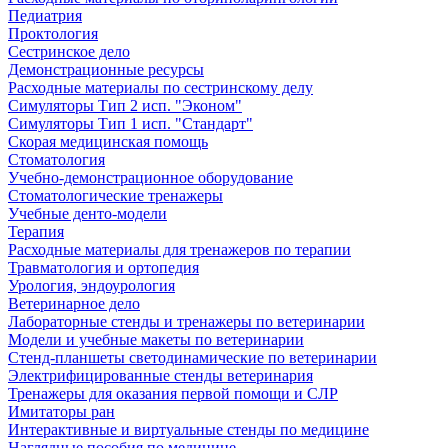
Педиатрия
Проктология
Сестринское дело
Демонстрационные ресурсы
Расходные материалы по сестринскому делу
Симуляторы Тип 2 исп. "Эконом"
Симуляторы Тип 1 исп. "Стандарт"
Скорая медицинская помощь
Стоматология
Учебно-демонстрационное оборудование
Стоматологические тренажеры
Учебные денто-модели
Терапия
Расходные материалы для тренажеров по терапии
Травматология и ортопедия
Урология, эндоурология
Ветеринарное дело
Лабораторные стенды и тренажеры по ветеринарии
Модели и учебные макеты по ветеринарии
Стенд-планшеты светодинамические по ветеринарии
Электрифицированные стенды ветеринария
Тренажеры для оказания первой помощи и СЛР
Имитаторы ран
Интерактивные и виртуальные стенды по медицине
Наглядные пособия по медицине