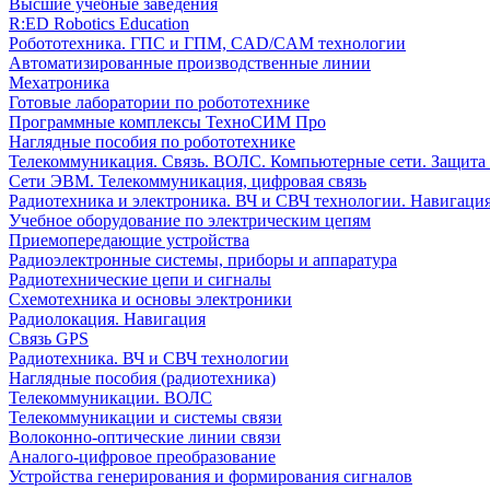
Высшие учебные заведения
R:ED Robotics Education
Робототехника. ГПС и ГПМ, CAD/CAM технологии
Автоматизированные производственные линии
Мехатроника
Готовые лаборатории по робототехнике
Программные комплексы ТехноСИМ Про
Наглядные пособия по робототехнике
Телекоммуникация. Связь. ВОЛС. Компьютерные сети. Защита
Сети ЭВМ. Телекоммуникация, цифровая связь
Радиотехника и электроника. ВЧ и СВЧ технологии. Навигаци
Учебное оборудование по электрическим цепям
Приемопередающие устройства
Радиоэлектронные системы, приборы и аппаратура
Радиотехнические цепи и сигналы
Схемотехника и основы электроники
Радиолокация. Навигация
Связь GPS
Радиотехника. ВЧ и СВЧ технологии
Наглядные пособия (радиотехника)
Телекоммуникации. ВОЛС
Телекоммуникации и системы связи
Волоконно-оптические линии связи
Аналого-цифровое преобразование
Устройства генерирования и формирования сигналов