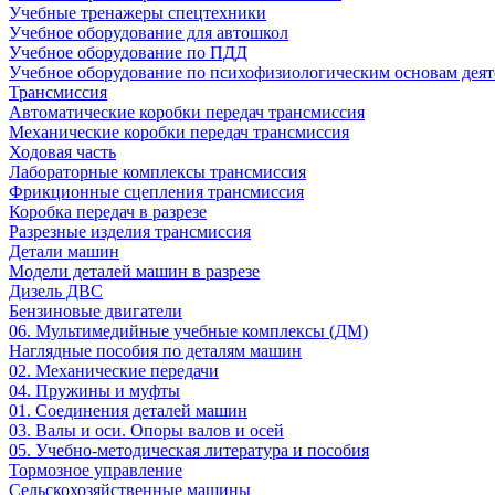
Учебные тренажеры спецтехники
Учебное оборудование для автошкол
Учебное оборудование по ПДД
Учебное оборудование по психофизиологическим основам деят
Трансмиссия
Автоматические коробки передач трансмиссия
Механические коробки передач трансмиссия
Ходовая часть
Лабораторные комплексы трансмиссия
Фрикционные сцепления трансмиссия
Коробка передач в разрезе
Разрезные изделия трансмиссия
Детали машин
Модели деталей машин в разрезе
Дизель ДВС
Бензиновые двигатели
06. Мультимедийные учебные комплексы (ДМ)
Наглядные пособия по деталям машин
02. Механические передачи
04. Пружины и муфты
01. Соединения деталей машин
03. Валы и оси. Опоры валов и осей
05. Учебно-методическая литература и пособия
Тормозное управление
Сельскохозяйственные машины