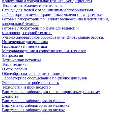
Криогенная и холодильная техника. Кондиционеры
Теплогазоснабжение и вентиляция
Стенды для людей с ограниченными способностями
Лаборатории и демонстрационные модели по энергетике
Готовые лаборатории по Теплогазоснабжению и вентиляции,
холодильной технике
Готовые лаборатории по Вычислительной и
микропроцессорной технике
Учебно-лабораторное оборудование. Виртуальные работы.
Инженерные дисциплины
Гидравлика и пневматика
Материаловедение и сопротивление материалов
Метрология
Техническая механика
Теплотехника
IT-технологии
Общеобразовательные дисциплины
Лабораторное оборудование по физике для вузов
Экология и электробезопасность
Технологии и производство
Виртуальные лаборатории по жилищно-коммунальному
хозяйству
Виртуальная лаборатория по физике
Виртуальная лаборатория по механике
Виртуальная лаборатория по оптике