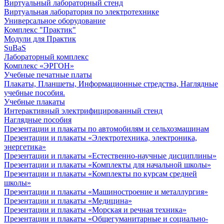
Виртуальный лабораторный стенд
Виртуальная лаборатория по электротехнике
Универсальное оборудование
Комплекс "Практик"
Модули для Практик
SuBaS
Лабораторный комплекс
Комплекс «ЭРГОН»
Учебные печатные платы
Плакаты, Планшеты, Информационные стредства, Наглядные
учебные пособия.
Учебные плакаты
Интерактивный электрифицированный стенд
Наглядные пособия
Презентации и плакаты по автомобилям и сельхозмашинам
Презентации и плакаты «Электротехника, электроника,
энергетика»
Презентации и плакаты «Естественно-научные дисциплины»
Презентации и плакаты «Комплекты для начальной школы»
Презентации и плакаты «Комплекты по курсам средней
школы»
Презентации и плакаты «Машиностроение и металлургия»
Презентации и плакаты «Медицина»
Презентации и плакаты «Морская и речная техника»
Презентации и плакаты «Общегуманитарные и социально-