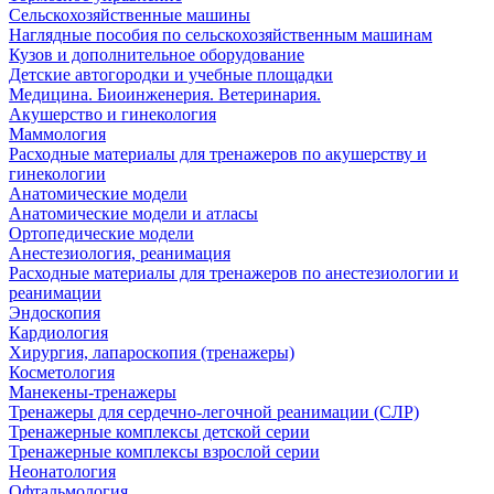
Сельскохозяйственные машины
Наглядные пособия по сельскохозяйственным машинам
Кузов и дополнительное оборудование
Детские автогородки и учебные площадки
Медицина. Биоинженерия. Ветеринария.
Акушерство и гинекология
Маммология
Расходные материалы для тренажеров по акушерству и
гинекологии
Анатомические модели
Анатомические модели и атласы
Ортопедические модели
Анестезиология, реанимация
Расходные материалы для тренажеров по анестезиологии и
реанимации
Эндоскопия
Кардиология
Хирургия, лапароскопия (тренажеры)
Косметология
Манекены-тренажеры
Тренажеры для сердечно-легочной реанимации (СЛР)
Тренажерные комплексы детской серии
Тренажерные комплексы взрослой серии
Неонатология
Офтальмология