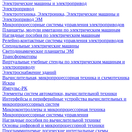
Электрические машины и электропривод
Электропривод
Электротехника, Электроника, Электрические машины и
Электропривод ЭМ
Микропроцессорные системы управления электроприводов
Планшеты, модули имитации по электрическим машинам
Наглядные пособия по электрическим машинам
Релейно-контактные системы управления электроприводов
Специальные электрические машины
Светодинамические планшеты ЭМ
Трансформаторы
Виртуальные учебные стенды по электрическим машинам и
электроприводу
Электроснабжение зданий
Вычислительная, микропроцессорная техника и схемотехника
Искра
Импульс-РК
Элементы систем автоматики, вычислительной техники
Интерфейсы и периферийные устройства вычислительных и
микропроцессорных систем
Микроконтроллеры и микропроцессорная техника
Микропроцессорные системы управления
Наглядные пособия по вычислительной технике
Основы цифровой и микропроцессорной техники
Программируемые логические интегральные схемы