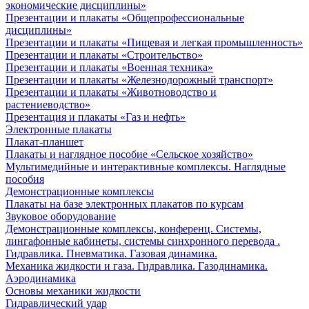
экономические дисциплины»
Презентации и плакаты «Общепрофессиональные
дисциплины»
Презентации и плакаты «Пищевая и легкая промышленность»
Презентации и плакаты «Строительство»
Презентации и плакаты «Военная техника»
Презентации и плакаты «Железнодорожный транспорт»
Презентации и плакаты «Животноводство и
растениеводство»
Презентация и плакаты «Газ и нефть»
Электронные плакаты
Плакат-планшет
Плакаты и наглядное пособие «Сельское хозяйство»
Мультимедийные и интерактивные комплексы. Наглядные
пособия
Демонстрационные комплексы
Плакаты на базе электронных плакатов по курсам
Звуковое оборудование
Демонстрационные комплексы, конференц. Системы,
лингафонные кабинеты, системы синхронного перевода .
Гидравлика. Пневматика. Газовая динамика.
Механика жидкости и газа. Гидравлика. Газодинамика.
Аэродинамика
Основы механики жидкости
Гидравлический удар