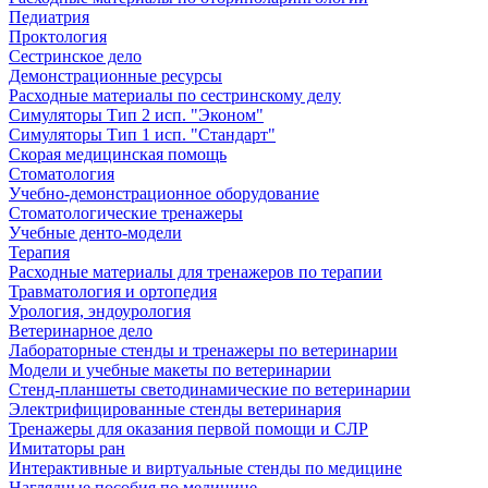
Педиатрия
Проктология
Сестринское дело
Демонстрационные ресурсы
Расходные материалы по сестринскому делу
Симуляторы Тип 2 исп. "Эконом"
Симуляторы Тип 1 исп. "Стандарт"
Скорая медицинская помощь
Стоматология
Учебно-демонстрационное оборудование
Стоматологические тренажеры
Учебные денто-модели
Терапия
Расходные материалы для тренажеров по терапии
Травматология и ортопедия
Урология, эндоурология
Ветеринарное дело
Лабораторные стенды и тренажеры по ветеринарии
Модели и учебные макеты по ветеринарии
Стенд-планшеты светодинамические по ветеринарии
Электрифицированные стенды ветеринария
Тренажеры для оказания первой помощи и СЛР
Имитаторы ран
Интерактивные и виртуальные стенды по медицине
Наглядные пособия по медицине