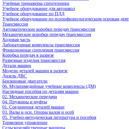
Учебные тренажеры спецтехники
Учебное оборудование для автошкол
Учебное оборудование по ПДД
Учебное оборудование по психофизиологическим основам деят
Трансмиссия
Автоматические коробки передач трансмиссия
Механические коробки передач трансмиссия
Ходовая часть
Лабораторные комплексы трансмиссия
Фрикционные сцепления трансмиссия
Коробка передач в разрезе
Разрезные изделия трансмиссия
Детали машин
Модели деталей машин в разрезе
Дизель ДВС
Бензиновые двигатели
06. Мультимедийные учебные комплексы (ДМ)
Наглядные пособия по деталям машин
02. Механические передачи
04. Пружины и муфты
01. Соединения деталей машин
03. Валы и оси. Опоры валов и осей
05. Учебно-методическая литература и пособия
Тормозное управление
Сельскохозяйственные машины