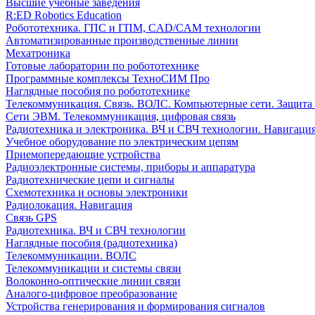
Высшие учебные заведения
R:ED Robotics Education
Робототехника. ГПС и ГПМ, CAD/CAM технологии
Автоматизированные производственные линии
Мехатроника
Готовые лаборатории по робототехнике
Программные комплексы ТехноСИМ Про
Наглядные пособия по робототехнике
Телекоммуникация. Связь. ВОЛС. Компьютерные сети. Защита
Сети ЭВМ. Телекоммуникация, цифровая связь
Радиотехника и электроника. ВЧ и СВЧ технологии. Навигаци
Учебное оборудование по электрическим цепям
Приемопередающие устройства
Радиоэлектронные системы, приборы и аппаратура
Радиотехнические цепи и сигналы
Схемотехника и основы электроники
Радиолокация. Навигация
Связь GPS
Радиотехника. ВЧ и СВЧ технологии
Наглядные пособия (радиотехника)
Телекоммуникации. ВОЛС
Телекоммуникации и системы связи
Волоконно-оптические линии связи
Аналого-цифровое преобразование
Устройства генерирования и формирования сигналов