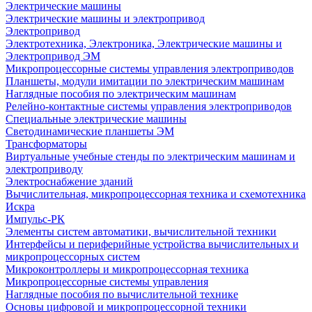
Электрические машины
Электрические машины и электропривод
Электропривод
Электротехника, Электроника, Электрические машины и
Электропривод ЭМ
Микропроцессорные системы управления электроприводов
Планшеты, модули имитации по электрическим машинам
Наглядные пособия по электрическим машинам
Релейно-контактные системы управления электроприводов
Специальные электрические машины
Светодинамические планшеты ЭМ
Трансформаторы
Виртуальные учебные стенды по электрическим машинам и
электроприводу
Электроснабжение зданий
Вычислительная, микропроцессорная техника и схемотехника
Искра
Импульс-РК
Элементы систем автоматики, вычислительной техники
Интерфейсы и периферийные устройства вычислительных и
микропроцессорных систем
Микроконтроллеры и микропроцессорная техника
Микропроцессорные системы управления
Наглядные пособия по вычислительной технике
Основы цифровой и микропроцессорной техники