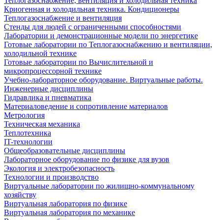
Теплогазоснабжение, вентиляция и холодильная техника
Криогенная и холодильная техника. Кондиционеры
Теплогазоснабжение и вентиляция
Стенды для людей с ограниченными способностями
Лаборатории и демонстрационные модели по энергетике
Готовые лаборатории по Теплогазоснабжению и вентиляции,
холодильной технике
Готовые лаборатории по Вычислительной и
микропроцессорной технике
Учебно-лабораторное оборудование. Виртуальные работы.
Инженерные дисциплины
Гидравлика и пневматика
Материаловедение и сопротивление материалов
Метрология
Техническая механика
Теплотехника
IT-технологии
Общеобразовательные дисциплины
Лабораторное оборудование по физике для вузов
Экология и электробезопасность
Технологии и производство
Виртуальные лаборатории по жилищно-коммунальному
хозяйству
Виртуальная лаборатория по физике
Виртуальная лаборатория по механике