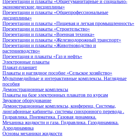
Презентации и плакаты «Общегуманитарные и социально-
экономические дисциплины»
Презентации и плакаты «Общепрофессиональные
дисциплины»
Презентации и плакаты «Пищевая и легкая промышленность»
Презентации и плакаты «Строительство»
Презентации и плакаты «Военная техника»
Презентации и плакаты «Железнодорожный транспорт»
Презентации и плакаты «Животноводство и
растениеводство»
Презентация и плакаты «Газ и нефть»
Электронные плакаты
Плакат-планшет
Плакаты и наглядное пособие «Сельское хозяйство»
Мультимедийные и интерактивные комплексы. Наглядные
пособия
Демонстрационные комплексы
Плакаты на базе электронных плакатов по курсам
Звуковое оборудование
Демонстрационные комплексы, конференц. Системы,
лингафонные кабинеты, системы синхронного перевода .
Гидравлика. Пневматика. Газовая динамика.
Механика жидкости и газа. Гидравлика. Газодинамика.
Аэродинамика
Основы механики жидкости