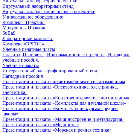
Виртуальная лаборатория по оптике
Виртуальный лабораторный стенд
Виртуальная лаборатория по электротехнике
Универсальное оборудование
Комплекс "Практик"
Модули для Практик
SuBaS
Лабораторный комплекс
Комплекс «ЭРГОН»
Учебные печатные платы
Плакаты, Планшеты, Информационные стредства, Наглядные
учебные пособия.
Учебные плакаты
Интерактивный электрифицированный стенд
Наглядные пособия
Презентации и плакаты по автомобилям и сельхозмашинам
Презентации и плакаты «Электротехника, электроника,
энергетика»
Презентации и плакаты «Естественно-научные дисциплины»
Презентации и плакаты «Комплекты для начальной школы»
Презентации и плакаты «Комплекты по курсам средней
школы»
Презентации и плакаты «Машиностроение и металлургия»
Презентации и плакаты «Медицина»
Презентации и плакаты «Морская и речная техника»