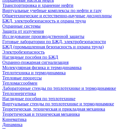
Поршневые насосы нефть
Транспортировка и хранение нефти
Виртуальные учебные комплексы по нефти и газу
Общетехнические и естественно-научные дисциплины
БЖД, электробезопасность и охрана труда
Охранные системы
Защита от излучения
Исследование производственной защиты
Готовые лаборатории по БЖД, электробезопасности
БЖД (промышленная безопасность и охрана труда)
Электробезопасность
Наглядные пособия по БЖД
Охранно-пожарная сигнализация
Молекулярная физика и термодинамика
Теплотехника и термодинамика
Тепловые процессы
Тепломассообмен
Лабораторные стенды по теплотехнике и термодинамике
Теплоэнергетика
Наглядные пособия по теплотехнике
Виртуальные стенды по теплотехнике и термодинамике
Теоретическая, техническая и прикладная механика
Теоретическая и техническая механика
Кинематика
Динамика