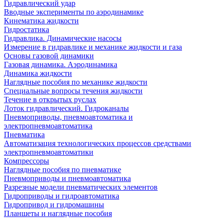
Гидравлический удар
Вводные эксперименты по аэродинамике
Кинематика жидкости
Гидростатика
Гидравлика. Динамические насосы
Измерение в гидравлике и механике жидкости и газа
Основы газовой динамики
Газовая динамика. Аэродинамика
Динамика жидкости
Наглядные пособия по механике жидкости
Специальные вопросы течения жидкости
Течение в открытых руслах
Лоток гидравлический. Гидроканалы
Пневмоприводы, пневмоавтоматика и
электропневмоавтоматика
Пневматика
Автоматизация технологических процессов средствами
электропневмоавтоматики
Компрессоры
Наглядные пособия по пневматике
Пневмоприводы и пневмоавтоматика
Разрезные модели пневматических элементов
Гидроприводы и гидроавтоматика
Гидропривод и гидромашины
Планшеты и наглядные пособия