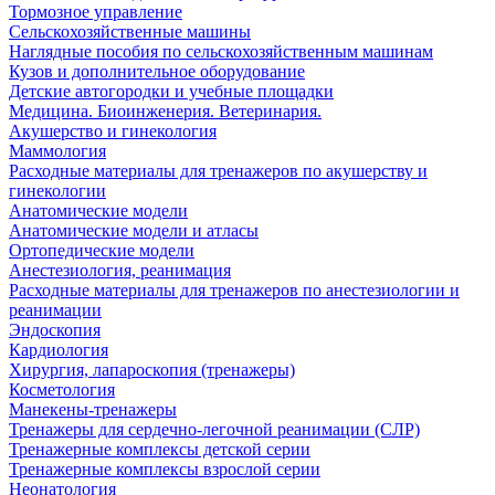
Тормозное управление
Сельскохозяйственные машины
Наглядные пособия по сельскохозяйственным машинам
Кузов и дополнительное оборудование
Детские автогородки и учебные площадки
Медицина. Биоинженерия. Ветеринария.
Акушерство и гинекология
Маммология
Расходные материалы для тренажеров по акушерству и
гинекологии
Анатомические модели
Анатомические модели и атласы
Ортопедические модели
Анестезиология, реанимация
Расходные материалы для тренажеров по анестезиологии и
реанимации
Эндоскопия
Кардиология
Хирургия, лапароскопия (тренажеры)
Косметология
Манекены-тренажеры
Тренажеры для сердечно-легочной реанимации (СЛР)
Тренажерные комплексы детской серии
Тренажерные комплексы взрослой серии
Неонатология