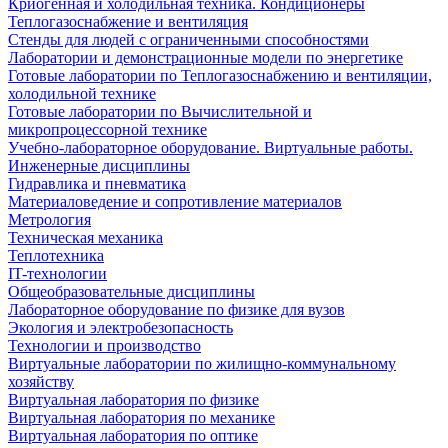
Криогенная и холодильная техника. Кондиционеры
Теплогазоснабжение и вентиляция
Стенды для людей с ограниченными способностями
Лаборатории и демонстрационные модели по энергетике
Готовые лаборатории по Теплогазоснабжению и вентиляции,
холодильной технике
Готовые лаборатории по Вычислительной и
микропроцессорной технике
Учебно-лабораторное оборудование. Виртуальные работы.
Инженерные дисциплины
Гидравлика и пневматика
Материаловедение и сопротивление материалов
Метрология
Техническая механика
Теплотехника
IT-технологии
Общеобразовательные дисциплины
Лабораторное оборудование по физике для вузов
Экология и электробезопасность
Технологии и производство
Виртуальные лаборатории по жилищно-коммунальному
хозяйству
Виртуальная лаборатория по физике
Виртуальная лаборатория по механике
Виртуальная лаборатория по оптике