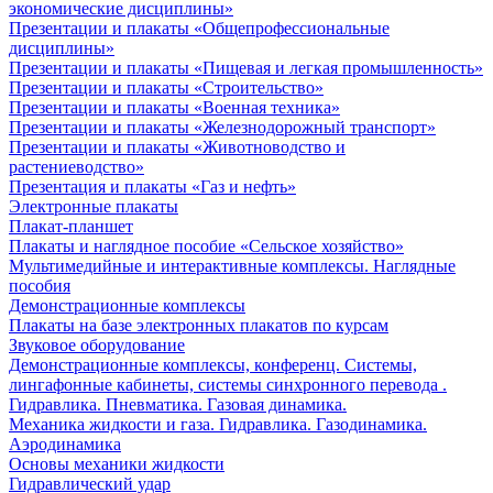
экономические дисциплины»
Презентации и плакаты «Общепрофессиональные
дисциплины»
Презентации и плакаты «Пищевая и легкая промышленность»
Презентации и плакаты «Строительство»
Презентации и плакаты «Военная техника»
Презентации и плакаты «Железнодорожный транспорт»
Презентации и плакаты «Животноводство и
растениеводство»
Презентация и плакаты «Газ и нефть»
Электронные плакаты
Плакат-планшет
Плакаты и наглядное пособие «Сельское хозяйство»
Мультимедийные и интерактивные комплексы. Наглядные
пособия
Демонстрационные комплексы
Плакаты на базе электронных плакатов по курсам
Звуковое оборудование
Демонстрационные комплексы, конференц. Системы,
лингафонные кабинеты, системы синхронного перевода .
Гидравлика. Пневматика. Газовая динамика.
Механика жидкости и газа. Гидравлика. Газодинамика.
Аэродинамика
Основы механики жидкости
Гидравлический удар