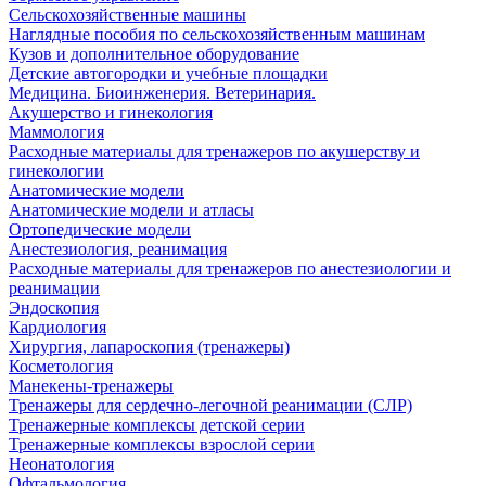
Сельскохозяйственные машины
Наглядные пособия по сельскохозяйственным машинам
Кузов и дополнительное оборудование
Детские автогородки и учебные площадки
Медицина. Биоинженерия. Ветеринария.
Акушерство и гинекология
Маммология
Расходные материалы для тренажеров по акушерству и
гинекологии
Анатомические модели
Анатомические модели и атласы
Ортопедические модели
Анестезиология, реанимация
Расходные материалы для тренажеров по анестезиологии и
реанимации
Эндоскопия
Кардиология
Хирургия, лапароскопия (тренажеры)
Косметология
Манекены-тренажеры
Тренажеры для сердечно-легочной реанимации (СЛР)
Тренажерные комплексы детской серии
Тренажерные комплексы взрослой серии
Неонатология
Офтальмология