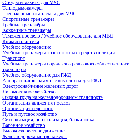
Стенды и макеты для МЧС
Теплодымокамеры
Тренажерные комплексы для МЧС
Спортивные тренажеры
Гребные тренажёры
Хоккейные тренажеры
Таможенное дело / Учебное оборудование для МВД
Криминалистика
Учебное оборудование
Учебные тренажеры транспортных средств полиции
Транспорт
Учебные тренажеры городского рельсового общественного
транспорта
Учебное оборудование для РЖД
Аппаратно-программные комплексы для РЖД
Электроснабжение железных дорог
Локомотивное хозяйство
Охрана труда на железнодорожном транспорте
Организация движения поездов
Организация перевозок
Путь и путевое хозяйство
Сигнализация, централизация, блокировка
Вагонное хозяйство
Высокоскоростное движение
Железнодорожные тренажёры