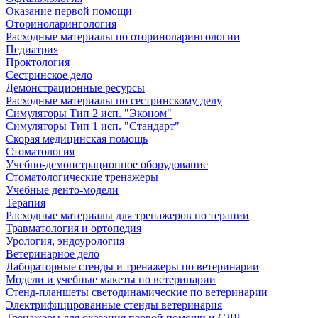
Оказание первой помощи
Оториноларингология
Расходные материалы по оториноларингологии
Педиатрия
Проктология
Сестринское дело
Демонстрационные ресурсы
Расходные материалы по сестринскому делу
Симуляторы Тип 2 исп. "Эконом"
Симуляторы Тип 1 исп. "Стандарт"
Скорая медицинская помощь
Стоматология
Учебно-демонстрационное оборудование
Стоматологические тренажеры
Учебные денто-модели
Терапия
Расходные материалы для тренажеров по терапии
Травматология и ортопедия
Урология, эндоурология
Ветеринарное дело
Лабораторные стенды и тренажеры по ветеринарии
Модели и учебные макеты по ветеринарии
Стенд-планшеты светодинамические по ветеринарии
Электрифицированные стенды ветеринария
Тренажеры для оказания первой помощи и СЛР