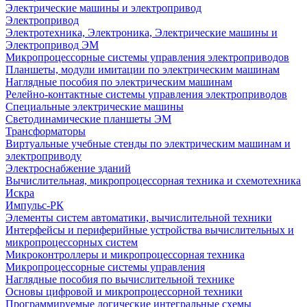
Электрические машины и электропривод
Электропривод
Электротехника, Электроника, Электрические машины и
Электропривод ЭМ
Микропроцессорные системы управления электроприводов
Планшеты, модули имитации по электрическим машинам
Наглядные пособия по электрическим машинам
Релейно-контактные системы управления электроприводов
Специальные электрические машины
Светодинамические планшеты ЭМ
Трансформаторы
Виртуальные учебные стенды по электрическим машинам и
электроприводу
Электроснабжение зданий
Вычислительная, микропроцессорная техника и схемотехника
Искра
Импульс-РК
Элементы систем автоматики, вычислительной техники
Интерфейсы и периферийные устройства вычислительных и
микропроцессорных систем
Микроконтроллеры и микропроцессорная техника
Микропроцессорные системы управления
Наглядные пособия по вычислительной технике
Основы цифровой и микропроцессорной техники
Программируемые логические интегральные схемы