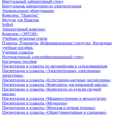
Виртуальный лабораторный стенд
Виртуальная лаборатория по электротехнике
Универсальное оборудование
Комплекс "Практик"
Модули для Практик
SuBaS
Лабораторный комплекс
Комплекс «ЭРГОН»
Учебные печатные платы
Плакаты, Планшеты, Информационные стредства, Наглядные
учебные пособия.
Учебные плакаты
Интерактивный электрифицированный стенд
Наглядные пособия
Презентации и плакаты по автомобилям и сельхозмашинам
Презентации и плакаты «Электротехника, электроника,
энергетика»
Презентации и плакаты «Естественно-научные дисциплины»
Презентации и плакаты «Комплекты для начальной школы»
Презентации и плакаты «Комплекты по курсам средней
школы»
Презентации и плакаты «Машиностроение и металлургия»
Презентации и плакаты «Медицина»
Презентации и плакаты «Морская и речная техника»
Презентации и плакаты «Общегуманитарные и социально-