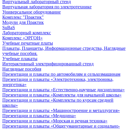
Виртуальный лабораторный стенд
Виртуальная лаборатория по электротехнике
Универсальное оборудование
Комплекс "Практик"
Модули для Практик
SuBaS
Лабораторный комплекс
Комплекс «ЭРГОН»
Учебные печатные платы
Плакаты, Планшеты, Информационные стредства, Наглядные
учебные пособия.
Учебные плакаты
Интерактивный электрифицированный стенд
Наглядные пособия
Презентации и плакаты по автомобилям и сельхозмашинам
Презентации и плакаты «Электротехника, электроника,
энергетика»
Презентации и плакаты «Естественно-научные дисциплины»
Презентации и плакаты «Комплекты для начальной школы»
Презентации и плакаты «Комплекты по курсам средней
школы»
Презентации и плакаты «Машиностроение и металлургия»
Презентации и плакаты «Медицина»
Презентации и плакаты «Морская и речная техника»
Презентации и плакаты «Общегуманитарные и социально-