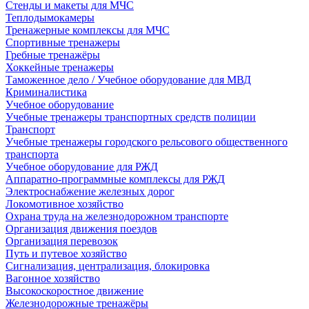
Стенды и макеты для МЧС
Теплодымокамеры
Тренажерные комплексы для МЧС
Спортивные тренажеры
Гребные тренажёры
Хоккейные тренажеры
Таможенное дело / Учебное оборудование для МВД
Криминалистика
Учебное оборудование
Учебные тренажеры транспортных средств полиции
Транспорт
Учебные тренажеры городского рельсового общественного
транспорта
Учебное оборудование для РЖД
Аппаратно-программные комплексы для РЖД
Электроснабжение железных дорог
Локомотивное хозяйство
Охрана труда на железнодорожном транспорте
Организация движения поездов
Организация перевозок
Путь и путевое хозяйство
Сигнализация, централизация, блокировка
Вагонное хозяйство
Высокоскоростное движение
Железнодорожные тренажёры