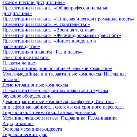
экономические дисциплины»
Презентации и плакаты «Общепрофессиональные
дисциплины»
Презентации и плакаты «Пищевая и легкая промышленность»
Презентации и плакаты «Строительство»
Презентации и плакаты «Военная техника»
Презентации и плакаты «Железнодорожный транспорт»
Презентации и плакаты «Животноводство и
растениеводство»
Презентация и плакаты «Газ и нефть»
Электронные плакаты
Плакат-планшет
Плакаты и наглядное пособие «Сельское хозяйство»
Мультимедийные и интерактивные комплексы. Наглядные
пособия
Демонстрационные комплексы
Плакаты на базе электронных плакатов по курсам
Звуковое оборудование
Демонстрационные комплексы, конференц. Системы,
лингафонные кабинеты, системы синхронного перевода .
Гидравлика. Пневматика. Газовая динамика.
Механика жидкости и газа. Гидравлика. Газодинамика.
Аэродинамика
Основы механики жидкости
Гидравлический удар