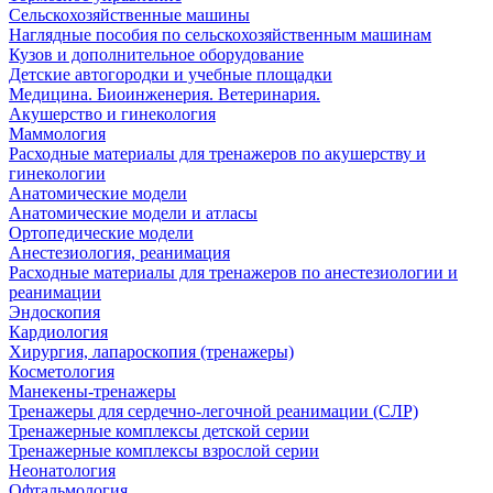
Сельскохозяйственные машины
Наглядные пособия по сельскохозяйственным машинам
Кузов и дополнительное оборудование
Детские автогородки и учебные площадки
Медицина. Биоинженерия. Ветеринария.
Акушерство и гинекология
Маммология
Расходные материалы для тренажеров по акушерству и
гинекологии
Анатомические модели
Анатомические модели и атласы
Ортопедические модели
Анестезиология, реанимация
Расходные материалы для тренажеров по анестезиологии и
реанимации
Эндоскопия
Кардиология
Хирургия, лапароскопия (тренажеры)
Косметология
Манекены-тренажеры
Тренажеры для сердечно-легочной реанимации (СЛР)
Тренажерные комплексы детской серии
Тренажерные комплексы взрослой серии
Неонатология
Офтальмология