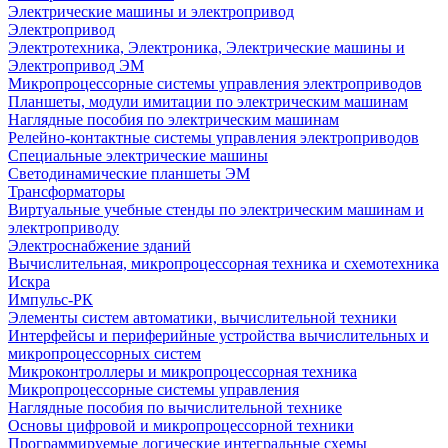
Электрические машины и электропривод
Электропривод
Электротехника, Электроника, Электрические машины и
Электропривод ЭМ
Микропроцессорные системы управления электроприводов
Планшеты, модули имитации по электрическим машинам
Наглядные пособия по электрическим машинам
Релейно-контактные системы управления электроприводов
Специальные электрические машины
Светодинамические планшеты ЭМ
Трансформаторы
Виртуальные учебные стенды по электрическим машинам и
электроприводу
Электроснабжение зданий
Вычислительная, микропроцессорная техника и схемотехника
Искра
Импульс-РК
Элементы систем автоматики, вычислительной техники
Интерфейсы и периферийные устройства вычислительных и
микропроцессорных систем
Микроконтроллеры и микропроцессорная техника
Микропроцессорные системы управления
Наглядные пособия по вычислительной технике
Основы цифровой и микропроцессорной техники
Программируемые логические интегральные схемы