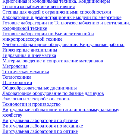
Криогенная и холодильная техника. Кондиционеры
Теплогазоснабжение и вентиляция
Стенды для людей с ограниченными способностями
Лаборатории и демонстрационные модели по энергетике
Готовые лаборатории по Теплогазоснабжению и вентиляции,
холодильной технике
Готовые лаборатории по Вычислительной и
микропроцессорной технике
Учебно-лабораторное оборудование. Виртуальные работы.
Инженерные дисциплины
Гидравлика и пневматика
Материаловедение и сопротивление материалов
Метрология
Техническая механика
Теплотехника
IT-технологии
Общеобразовательные дисциплины
Лабораторное оборудование по физике для вузов
Экология и электробезопасность
Технологии и производство
Виртуальные лаборатории по жилищно-коммунальному
хозяйству
Виртуальная лаборатория по физике
Виртуальная лаборатория по механике
Виртуальная лаборатория по оптике