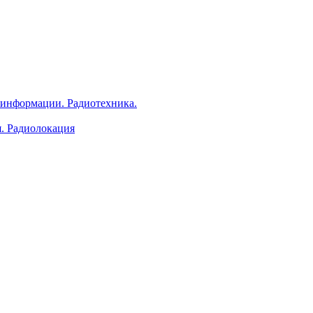
 информации. Радиотехника.
я. Радиолокация