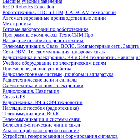
Высшие учебные заведения
R:ED Robotics Education
Робототехника. ГПС и ГПМ, CAD/CAM технологии
Автоматизированные производственные линии
Мехатроника
Готовые лаборатории по робототехнике
Программные комплексы ТехноСИМ Про
Наглядные пособия по робототехнике
Телекоммуникация. Связь. ВОЛС. Компьютерные сети. Защита
Сети ЭВМ. Телекоммуникация, цифровая связь
Радиотехника и электроника. ВЧ и СВЧ технологии. Навигаци
Учебное оборудование по электрическим цепям
Приемопередающие устройства
Радиоэлектронные системы, приборы и аппаратура
Радиотехнические цепи и сигналы
Схемотехника и основы электроники
Радиолокация. Навигация
Связь GPS
Радиотехника. ВЧ и СВЧ технологии
Наглядные пособия (радиотехника)
Телекоммуникации. ВОЛС
Телекоммуникации и системы связи
Волоконно-оптические линии связи
Аналого-цифровое преобразование
Устройства генерирования и формирования сигналов