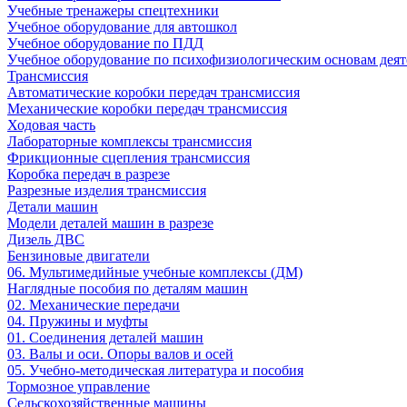
Учебные тренажеры спецтехники
Учебное оборудование для автошкол
Учебное оборудование по ПДД
Учебное оборудование по психофизиологическим основам деят
Трансмиссия
Автоматические коробки передач трансмиссия
Механические коробки передач трансмиссия
Ходовая часть
Лабораторные комплексы трансмиссия
Фрикционные сцепления трансмиссия
Коробка передач в разрезе
Разрезные изделия трансмиссия
Детали машин
Модели деталей машин в разрезе
Дизель ДВС
Бензиновые двигатели
06. Мультимедийные учебные комплексы (ДМ)
Наглядные пособия по деталям машин
02. Механические передачи
04. Пружины и муфты
01. Соединения деталей машин
03. Валы и оси. Опоры валов и осей
05. Учебно-методическая литература и пособия
Тормозное управление
Сельскохозяйственные машины