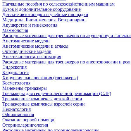
Наглядные пособия по сельскохозяйственным машинам
Кузов и дополнительное оборудование
Детские автогородки и учебные площадки
Медицина. Биоинженерия. Ветеринария.
Акушерство и гинекология
Маммология
Расходные материалы для тренажеров по акушерству и гинеко
Анатомические модели
Анатомические модели и атласы
Ортопедические модели
Анестезиология, реанимация
Расходные материалы для тренажеров по анестезиологии и ре
Эндоскопия
Кардиология
Хирургия, лапароскопия (тренажеры)
Косметология
Манекены-тренажеры
Тренажеры для сердечно-легочной реанимации (СЛР)
Тренажерные комплексы детской серии
Тренажерные комплексы взрослой серии
Неонатология
Офтальмология
Оказание первой помощи
Оториноларингология
Расходные материалы по оториноларингологии