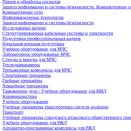
Прием и обработка сигналов
Защита информации и системы безопасности. Компьютерные се
Компьютерные сети
Информационные технологии
Защита информации и системы безопасности
Исследование антенн
Структурированные кабельные системы и электросети
Подготовка профессиональных кадров
Начальная военная подготовка
Учебное оборудование для МЧС
Лабораторное оборудование МЧС
Стенды и макеты для МЧС
Теплодымокамеры
Тренажерные комплексы для МЧС
Спортивные тренажеры
Гребные тренажёры
Хоккейные тренажеры
Таможенное дело / Учебное оборудование для МВД
Криминалистика
Учебное оборудование
Учебные тренажеры транспортных средств полиции
Транспорт
Учебные тренажеры городского рельсового общественного тра
Учебное оборудование для РЖД
Аппаратно-программные комплексы для РЖД