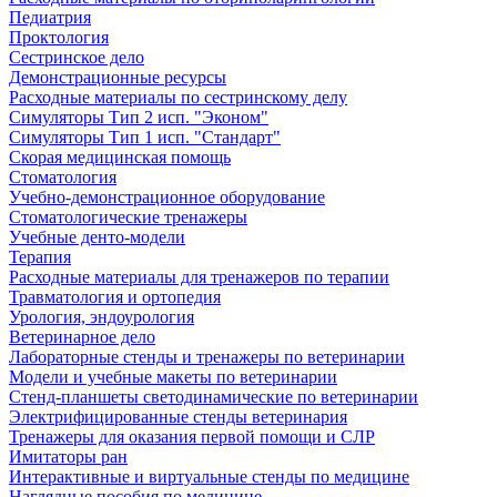
Педиатрия
Проктология
Сестринское дело
Демонстрационные ресурсы
Расходные материалы по сестринскому делу
Симуляторы Тип 2 исп. "Эконом"
Симуляторы Тип 1 исп. "Стандарт"
Скорая медицинская помощь
Стоматология
Учебно-демонстрационное оборудование
Стоматологические тренажеры
Учебные денто-модели
Терапия
Расходные материалы для тренажеров по терапии
Травматология и ортопедия
Урология, эндоурология
Ветеринарное дело
Лабораторные стенды и тренажеры по ветеринарии
Модели и учебные макеты по ветеринарии
Стенд-планшеты светодинамические по ветеринарии
Электрифицированные стенды ветеринария
Тренажеры для оказания первой помощи и СЛР
Имитаторы ран
Интерактивные и виртуальные стенды по медицине
Наглядные пособия по медицине