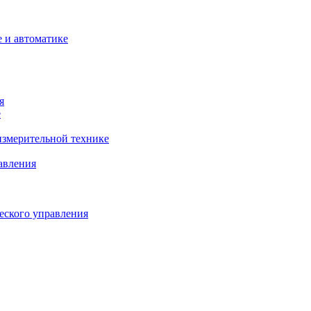
 и автоматике
я
е
змерительной технике
авления
еского управления